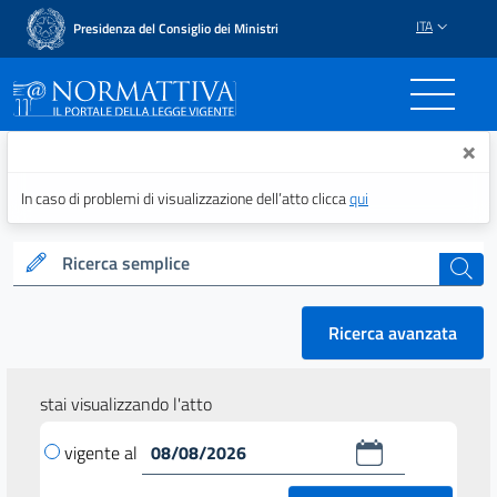
ITA
Presidenza del Consiglio dei Ministri
Normattiva - Il portale del
×
In caso di problemi di visualizzazione dell’atto clicca
qui
Ricerca semplice
cerca
Ricerca avanzata
stai visualizzando l'atto
vigente al