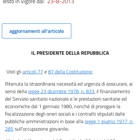
Testo in vigore dal:
23-8-2013
11
12
13
aggiornamenti all'articolo
14
14 bis
IL PRESIDENTE DELLA REPUBBLICA
14 ter
14 quater
Visti gli
articoli 77
e
87 della Costituzione
;
14 quinquies
Ritenuta la straordinaria necessità ed urgenza di assicurare, ai
14 sexies
sensi della
legge 23 dicembre 1978, n. 833
, il finanziamento
14 septies
del Servizio sanitario nazionale e le prestazioni sanitarie ed
14 octies
economiche dal 1 gennaio 1980, nonché di prorogare la
14 novies
fiscalizzazione degli oneri sociali e i contratti stipulati dalle
pubbliche amministrazioni in base alla
legge 1 giugno 1977, n.
15
285
sull'occupazione giovanile;
16