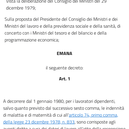
Vista la deliberazione del Consiglio dei Ministri del 29
17
dicembre 1979;
18
Sulla proposta del Presidente del Consiglio dei Ministri e dei
19
Ministri del lavoro e della previdenza sociale e della sanità, di
20
concerto con i Ministri del tesoro e del bilancio e della
21
programmazione economica;
22
EMANA
23
23 bis
il seguente decreto:
23 ter
Art. 1
23 quater
23 quinquies
A decorrere dal 1 gennaio 1980, per i lavoratori dipendenti,
24
salvo quanto previsto dal successivo sesto comma, le indennità
24 bis
di malattia e di maternità di cui all'
articolo 74, primo comma,
24 ter
della legge 23 dicembre 1978, n. 833
, sono corrisposte agli
24 quater
aventi diritto a cura dei datori di lavoro all'atto della responsione