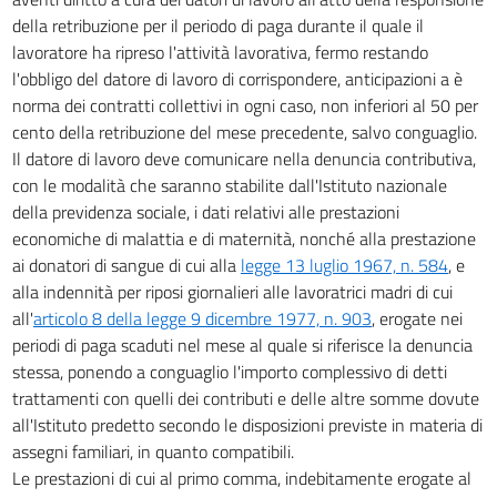
della retribuzione per il periodo di paga durante il quale il
24 quinquies
lavoratore ha ripreso l'attività lavorativa, fermo restando
25
l'obbligo del datore di lavoro di corrispondere, anticipazioni a è
26
norma dei contratti collettivi in ogni caso, non inferiori al 50 per
cento della retribuzione del mese precedente, salvo conguaglio.
26 bis
Il datore di lavoro deve comunicare nella denuncia contributiva,
26 ter
con le modalità che saranno stabilite dall'Istituto nazionale
26 quater
della previdenza sociale, i dati relativi alle prestazioni
economiche di malattia e di maternità, nonché alla prestazione
26 quinquies
ai donatori di sangue di cui alla
legge 13 luglio 1967, n. 584
, e
26 sexies
alla indennità per riposi giornalieri alle lavoratrici madri di cui
26 septies
all'
articolo 8 della legge 9 dicembre 1977, n. 903
, erogate nei
periodi di paga scaduti nel mese al quale si riferisce la denuncia
26 octies
stessa, ponendo a conguaglio l'importo complessivo di detti
27
trattamenti con quelli dei contributi e delle altre somme dovute
all'Istituto predetto secondo le disposizioni previste in materia di
assegni familiari, in quanto compatibili.
Le prestazioni di cui al primo comma, indebitamente erogate al