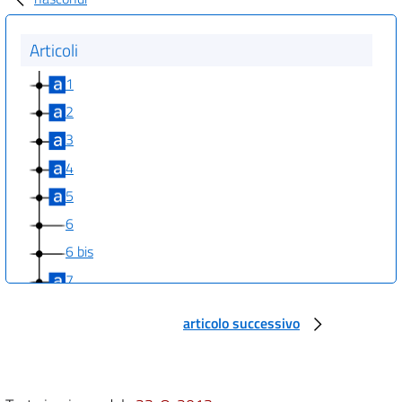
Articoli
1
2
3
4
5
6
6 bis
7
8
articolo successivo
8 bis
9
10