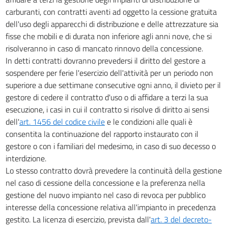
carburanti, con contratti aventi ad oggetto la cessione gratuita
53
dell'uso degli apparecchi di distribuzione e delle attrezzature sia
54
fisse che mobili e di durata non inferiore agli anni nove, che si
55
risolveranno in caso di mancato rinnovo della concessione.
In detti contratti dovranno prevedersi il diritto del gestore a
56
sospendere per ferie l'esercizio dell'attività per un periodo non
57
superiore a due settimane consecutive ogni anno, il divieto per il
58
gestore di cedere il contratto d'uso o di affidare a terzi la sua
esecuzione, i casi in cui il contratto si risolve di diritto ai sensi
59
dell'
art. 1456 del codice civile
e le condizioni alle quali è
60
consentita la continuazione del rapporto instaurato con il
61
gestore o con i familiari del medesimo, in caso di suo decesso o
interdizione.
62
Lo stesso contratto dovrà prevedere la continuità della gestione
63
nel caso di cessione della concessione e la preferenza nella
64
gestione del nuovo impianto nel caso di revoca per pubblico
65
interesse della concessione relativa all'impianto in precedenza
gestito. La licenza di esercizio, prevista dall'
art. 3 del decreto-
66