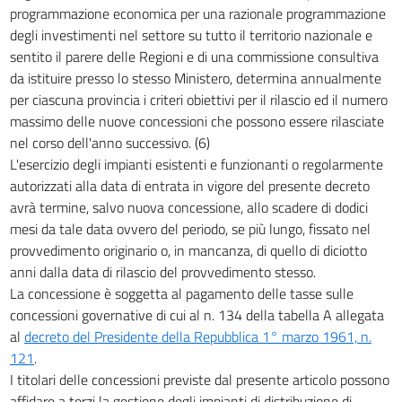
38
programmazione economica per una razionale programmazione
degli investimenti nel settore su tutto il territorio nazionale e
39
sentito il parere delle Regioni e di una commissione consultiva
40
da istituire presso lo stesso Ministero, determina annualmente
41
per ciascuna provincia i criteri obiettivi per il rilascio ed il numero
42
massimo delle nuove concessioni che possono essere rilasciate
nel corso dell'anno successivo. (6)
43
L'esercizio degli impianti esistenti e funzionanti o regolarmente
44
autorizzati alla data di entrata in vigore del presente decreto
45
avrà termine, salvo nuova concessione, allo scadere di dodici
mesi da tale data ovvero del periodo, se più lungo, fissato nel
46
provvedimento originario o, in mancanza, di quello di diciotto
47
anni dalla data di rilascio del provvedimento stesso.
48
La concessione è soggetta al pagamento delle tasse sulle
concessioni governative di cui al n. 134 della tabella A allegata
49
al
decreto del Presidente della Repubblica 1° marzo 1961, n.
50
121
.
51
I titolari delle concessioni previste dal presente articolo possono
affidare a terzi la gestione degli impianti di distribuzione di
52