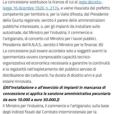
La concessione sostituisce la licenza di cui al
regio decreto-
26
legge 16 dicembre 1926, n. 2174
, e viene rilasciata dal prefetto
27
competente per territorio e, per la Valle d'Aosta, dal Presidente
della Giunta regionale, sentito il parere delle amministrazioni
28
pubbliche interessate, o, per gli impianti da installare sulle
29
autostrade, dal Ministro per l'industria, il commercio e
30
l'artigianato, di concerto col Ministro per i lavori pubblici,
Presidente dell'A.N.A.S., sentito il Ministro per le finanze. (6)
31
La concessione può essere accordata solo a soggetti aventi la
32
sperimentata ovvero comprovabile capacità tecnico-
33
organizzativa ed economica necessaria a garantire la continuità
e la regolarità nell'espletamento del pubblico servizio di
34
distribuzione dei carburanti, ha durata di diciotto anni e può
35
essere rinnovata.
36
((All'installazione o all'esercizio di impianti in mancanza di
TITOLO III
concessione si applica la sanzione amministrativa pecuniaria
Disposizioni sugli incentivi
da euro 10.000 a euro 50.000.))
a favore della produzione e dell'economia
Il Ministro per l'industria, il commercio e l'artigianato, sulla base
37
degli indirizzi fissati dal Comitato interministeriale per la