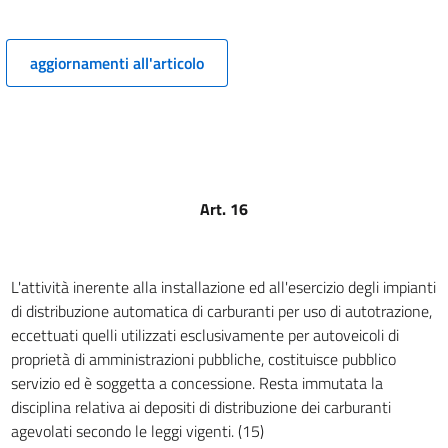
13
14
aggiornamenti all'articolo
15
16
17
18
19
Art. 16
20
21
22
L'attività inerente alla installazione ed all'esercizio degli impianti
di distribuzione automatica di carburanti per uso di autotrazione,
23
eccettuati quelli utilizzati esclusivamente per autoveicoli di
TITOLO II
proprietà di amministrazioni pubbliche, costituisce pubblico
Disposizioni per il risanamento delle gestioni degli enti
servizio ed è soggetta a concessione. Resta immutata la
mutualistici e per l'avvio della riforma sanitaria
disciplina relativa ai depositi di distribuzione dei carburanti
24
agevolati secondo le leggi vigenti. (15)
25