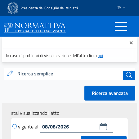
ITA
Presidenza del Consiglio dei Ministri
Normattiva - Il portale del
×
In caso di problemi di visualizzazione dell’atto clicca
qui
Ricerca semplice
cerca
Ricerca avanzata
stai visualizzando l'atto
vigente al