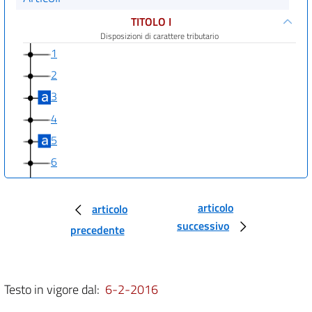
TITOLO I
Disposizioni di carattere tributario
1
2
3
4
5
6
7
8
articolo
articolo
successivo
9
precedente
10
11
Testo in vigore dal:
6-2-2016
12