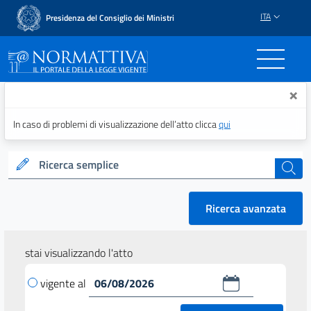
ITA
Presidenza del Consiglio dei Ministri
Normattiva - Il portale del
×
In caso di problemi di visualizzazione dell’atto clicca
qui
Ricerca semplice
cerca
Ricerca avanzata
stai visualizzando l'atto
vigente al