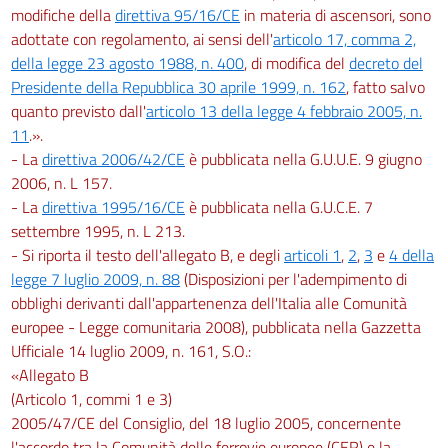
modifiche della
direttiva 95/16/CE
in materia di ascensori, sono
adottate con regolamento, ai sensi dell'
articolo 17, comma 2,
della legge 23 agosto 1988, n. 400
, di modifica del
decreto del
Presidente della Repubblica 30 aprile 1999, n. 162
, fatto salvo
quanto previsto dall'
articolo 13 della legge 4 febbraio 2005, n.
11
.».
- La
direttiva 2006/42/CE
è pubblicata nella G.U.U.E. 9 giugno
2006, n. L 157.
- La
direttiva 1995/16/CE
è pubblicata nella G.U.C.E. 7
settembre 1995, n. L 213.
- Si riporta il testo dell'allegato B, e degli
articoli 1
,
2
,
3
e
4 della
legge 7 luglio 2009, n. 88
(Disposizioni per l'adempimento di
obblighi derivanti dall'appartenenza dell'Italia alle Comunità
europee - Legge comunitaria 2008), pubblicata nella Gazzetta
Ufficiale 14 luglio 2009, n. 161, S.O.:
«Allegato B
(Articolo 1, commi 1 e 3)
2005/47/CE del Consiglio, del 18 luglio 2005, concernente
l'accordo tra la Comunità delle ferrovie europee (CER) e la