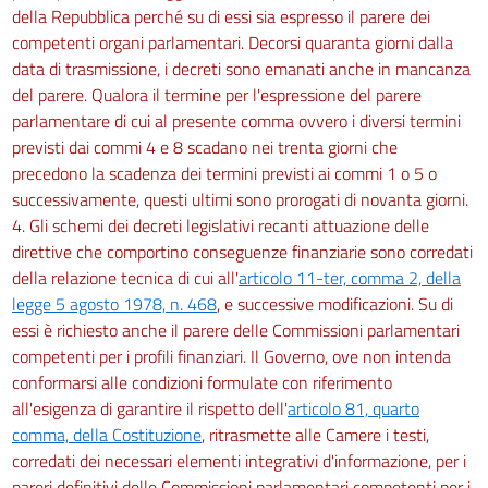
della Repubblica perché su di essi sia espresso il parere dei
competenti organi parlamentari. Decorsi quaranta giorni dalla
data di trasmissione, i decreti sono emanati anche in mancanza
del parere. Qualora il termine per l'espressione del parere
parlamentare di cui al presente comma ovvero i diversi termini
previsti dai commi 4 e 8 scadano nei trenta giorni che
precedono la scadenza dei termini previsti ai commi 1 o 5 o
successivamente, questi ultimi sono prorogati di novanta giorni.
4. Gli schemi dei decreti legislativi recanti attuazione delle
direttive che comportino conseguenze finanziarie sono corredati
della relazione tecnica di cui all'
articolo 11-ter, comma 2, della
legge 5 agosto 1978, n. 468
, e successive modificazioni. Su di
essi è richiesto anche il parere delle Commissioni parlamentari
competenti per i profili finanziari. Il Governo, ove non intenda
conformarsi alle condizioni formulate con riferimento
all'esigenza di garantire il rispetto dell'
articolo 81, quarto
comma, della Costituzione
, ritrasmette alle Camere i testi,
corredati dei necessari elementi integrativi d'informazione, per i
pareri definitivi delle Commissioni parlamentari competenti per i