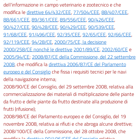
dell'informazione in campo veterinario e zootecnico e che
modifica le
direttive 64/432/CEE
,
77/504/CEE
,
88/407/CEE
,
88/661/CEE
,
89/361/CEE
,
89/556/CEE
,
90/426/CEE
,
90/427/CEE
,
90/428/CEE
,
90/429/CEE
,
90/539/CEE
,
91/68/CEE
,
91/496/CEE
,
92/35/CEE
,
92/65/CEE
,
92/66/CEE
,
92/119/CEE
,
94/28/CE
,
2000/75/CE, la decisione
2000/258/CE nonché le direttive
2001/89/CE
,
2002/60/CE
e
2005/94/CE
;
2008/87/CE della Commissione, del 22 settembre
2008
, che modifica la
direttiva 2006/87/CE del Parlamento
europeo e del Consiglio
che fissa i requisiti tecnici per le navi
della navigazione interna;
2008/90/CE del Consiglio, del 29 settembre 2008, relativa alla
commercializzazione dei materiali di moltiplicazione delle piante
da frutto e delle piante da frutto destinate alla produzione di
frutti (rifusione);
2008/98/CE del Parlamento europeo e del Consiglio, del 19
novembre 2008, relativa ai rifiuti e che abroga alcune direttive;
2008/100/CE della Commissione, del 28 ottobre 2008, che
modifica la
direttiva 90/496/CEE del Consiglio
relativa