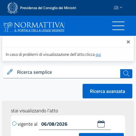
ITA
Presidenza del Consiglio dei Ministri
Normattiva - Il portale del
×
In caso di problemi di visualizzazione dell’atto clicca
qui
Ricerca semplice
cerca
Ricerca avanzata
stai visualizzando l'atto
vigente al