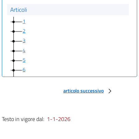
Articoli
1
2
3
4
5
6
7
8
articolo successivo
9
10
11
Testo in vigore dal:
1-1-2026
12