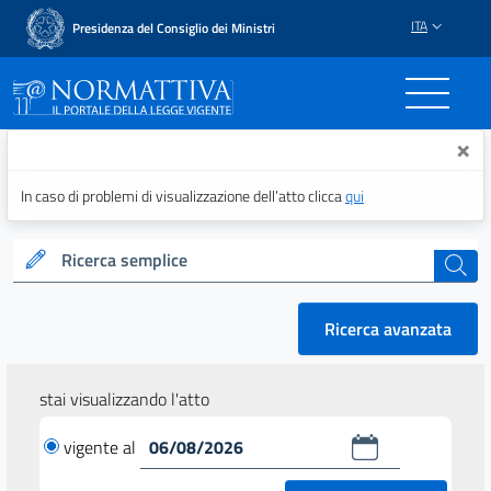
ITA
Presidenza del Consiglio dei Ministri
Normattiva - Il portale del
×
In caso di problemi di visualizzazione dell’atto clicca
qui
Ricerca semplice
cerca
Ricerca avanzata
stai visualizzando l'atto
vigente al