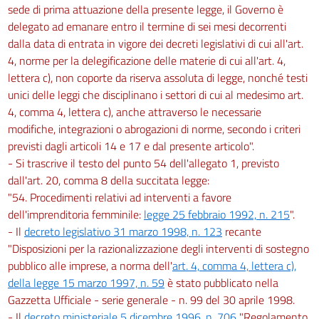
sede di prima attuazione della presente legge, il Governo è
delegato ad emanare entro il termine di sei mesi decorrenti
dalla data di entrata in vigore dei decreti legislativi di cui all'art.
4, norme per la delegificazione delle materie di cui all'art. 4,
lettera c), non coporte da riserva assoluta di legge, nonché testi
unici delle leggi che disciplinano i settori di cui al medesimo art.
4, comma 4, lettera c), anche attraverso le necessarie
modifiche, integrazioni o abrogazioni di norme, secondo i criteri
previsti dagli articoli 14 e 17 e dal presente articolo".
- Si trascrive il testo del punto 54 dell'allegato 1, previsto
dall'art. 20, comma 8 della succitata legge:
"54. Procedimenti relativi ad interventi a favore
dell'imprenditoria femminile:
legge 25 febbraio 1992, n. 215
".
- Il
decreto legislativo 31 marzo 1998, n. 123
recante
"Disposizioni per la razionalizzazione degli interventi di sostegno
pubblico alle imprese, a norma dell'
art. 4, comma 4, lettera c),
della legge 15 marzo 1997, n. 59
è stato pubblicato nella
Gazzetta Ufficiale - serie generale - n. 99 del 30 aprile 1998.
- Il
decreto ministeriale 5 dicembre 1996, n. 706
"Regolamento