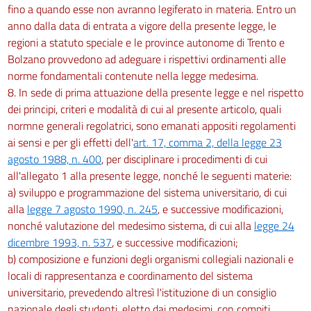
fino a quando esse non avranno legiferato in materia. Entro un
anno dalla data di entrata a vigore della presente legge, le
regioni a statuto speciale e le province autonome di Trento e
Bolzano provvedono ad adeguare i rispettivi ordinamenti alle
norme fondamentali contenute nella legge medesima.
8. In sede di prima attuazione della presente legge e nel rispetto
dei principi, criteri e modalità di cui al presente articolo, quali
normne generali regolatrici, sono emanati appositi regolamenti
ai sensi e per gli effetti dell'
art. 17, comma 2, della legge 23
agosto 1988, n. 400
, per disciplinare i procedimenti di cui
all'allegato 1 alla presente legge, nonché le seguenti materie:
a) sviluppo e programmazione del sistema universitario, di cui
alla
legge 7 agosto 1990, n. 245
, e successive modificazioni,
nonché valutazione del medesimo sistema, di cui alla
legge 24
dicembre 1993, n. 537
, e successive modificazioni;
b) composizione e funzioni degli organismi collegiali nazionali e
locali di rappresentanza e coordinamento del sistema
universitario, prevedendo altresì l'istituzione di un consiglio
nazionale degli studenti, eletto dai medesimi, con compiti