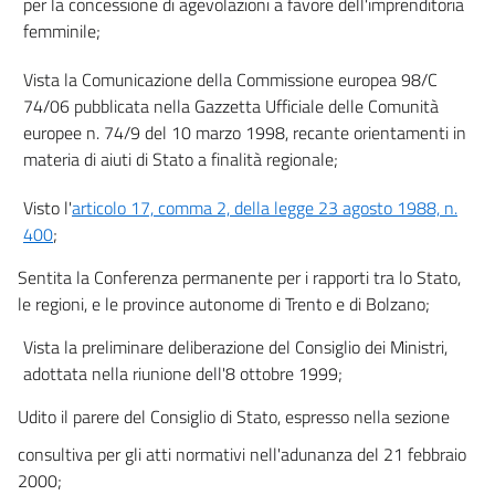
imprenditoriale e per servizi di consulenza ed assistenza e
per la concessione di agevolazioni a favore dell'imprenditoria
contributi alle regioni.
femminile;
21
Vista la Comunicazione della Commissione europea 98/C
22
74/06 pubblicata nella Gazzetta Ufficiale delle Comunità
Capo IV
europee n. 74/9 del 10 marzo 1998, recante orientamenti in
Disposizioni finali
materia di aiuti di Stato a finalità regionale;
23
Visto l'
articolo 17, comma 2, della legge 23 agosto 1988, n.
400
;
Sentita la Conferenza permanente per i rapporti tra lo Stato,
le regioni, e le province autonome di Trento e di Bolzano;
Vista la preliminare deliberazione del Consiglio dei Ministri,
adottata nella riunione dell'8 ottobre 1999;
Udito il parere del Consiglio di Stato, espresso nella sezione
consultiva per gli atti normativi nell'adunanza del 21 febbraio
2000;