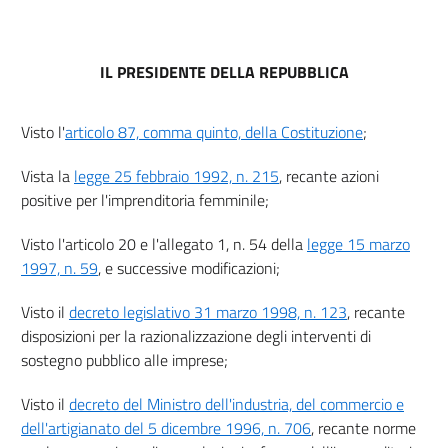
8
9
10
IL PRESIDENTE DELLA REPUBBLICA
11
12
Visto l'
articolo 87, comma quinto, della Costituzione
;
13
Vista la
legge 25 febbraio 1992, n. 215
, recante azioni
14
positive per l'imprenditoria femminile;
15
Visto l'articolo 20 e l'allegato 1, n. 54 della
legge 15 marzo
16
1997, n. 59
, e successive modificazioni;
17
Visto il
decreto legislativo 31 marzo 1998, n. 123
, recante
18
disposizioni per la razionalizzazione degli interventi di
19
sostegno pubblico alle imprese;
20
Visto il
decreto del Ministro dell'industria, del commercio e
Capo III
dell'artigianato del 5 dicembre 1996, n. 706
, recante norme
Agevolazioni per i programmi regionali per i corsi di formazione