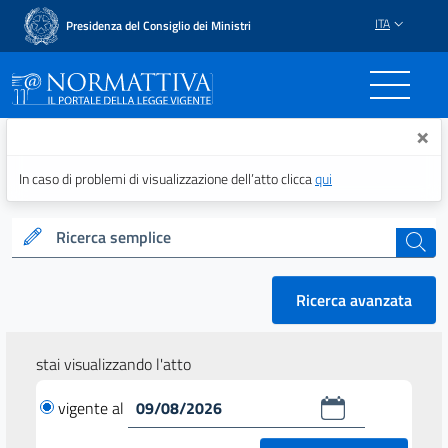
ITA
Presidenza del Consiglio dei Ministri
Normattiva - Il portale del
×
In caso di problemi di visualizzazione dell’atto clicca
qui
Ricerca semplice
cerca
Ricerca avanzata
stai visualizzando l'atto
vigente al