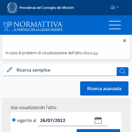
ITA
Presidenza del Consiglio dei Ministri
Normattiva - Il portale del
×
In caso di problemi di visualizzazione dell’atto clicca
qui
Ricerca semplice
cerca
Ricerca avanzata
stai visualizzando l'atto
vigente al