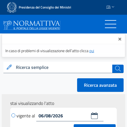
ITA
Presidenza del Consiglio dei Ministri
Normattiva - Il portale del
×
In caso di problemi di visualizzazione dell’atto clicca
qui
Ricerca semplice
cerca
Ricerca avanzata
stai visualizzando l'atto
vigente al