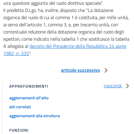
31 ter
vice questore aggiunto del ruolo direttivo speciale".
Il predetto D.Lgs. ha, inoltre, disposto che "La dotazione
31 quater
organica del ruolo di cui al comma 1 è costituita, per mille unità,
31 quinquies
ai sensi dell'articolo 1, comma 3, e, per trecento unità, con
Capo VI
contestuale riduzione della dotazione organica del ruolo degli
32
ispettori, come indicato nella tabella 1 che sostituisce la tabella
A allegata al
decreto del Presidente della Repubblica 24 aprile
33
1982, n. 335
".
34
35
articolo successivo
36
37
nascondi
APPROFONDIMENTI
Capo VII
aggiornamenti all'atto
38
atti correlati
39
aggiornamenti alla struttura
40
41
FUNZIONI