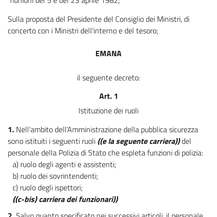
19
20
Sulla proposta del Presidente del Consiglio dei Ministri, di
concerto con i Ministri dell'interno e del tesoro;
21
22
EMANA
23
24
il seguente decreto:
24 bis
Art. 1
24 ter
Istituzione dei ruoli
24 quater
1.
Nell'ambito dell'Amministrazione della pubblica sicurezza
24 quinquies
sono istituiti i seguenti ruoli
((e la seguente carriera))
del
personale della Polizia di Stato che espleta funzioni di polizia:
24-quinquies.1
a) ruolo degli agenti e assistenti;
24 sexies
b) ruolo dei sovrintendenti;
24 septies
c) ruolo degli ispettori;
24 octies
((c-bis) carriera dei funzionari))
((Capo IV))
2.
Salvo quanto specificato nei successivi articoli, il personale