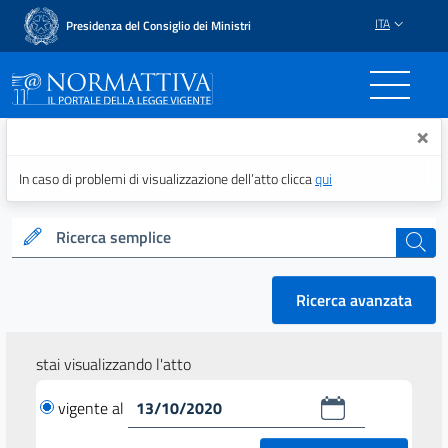
ITA
Presidenza del Consiglio dei Ministri
Normattiva - Il portale del
×
In caso di problemi di visualizzazione dell’atto clicca
qui
Ricerca semplice
cerca
Ricerca avanzata
stai visualizzando l'atto
vigente al