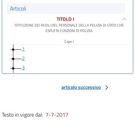
Articoli
TITOLO I
ISTITUZIONE DEI RUOLI DEL PERSONALE DELLA POLIZIA DI STATO CHE
ESPLETA FUNZIONI DI POLIZIA.
Capo I
1
2
3
Capo II
4
articolo successivo
5
6
6 bis
Testo in vigore dal:
7-7-2017
6 ter
6 quater