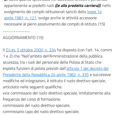
25
appartenente ai predetti ruoli
((e alla predetta carriera))
, nello
svolgimento dei compiti istituzionali sanciti dalla
legge 1o
26
aprile 1981, n. 121
, svolge anche le attività accessorie
27
necessarie al pieno assolvimento dei compiti di istituto. (15)
27 bis
---------------
27 ter
AGGIORNAMENTO (15)
27 quater
Il
D.Lgs. 5 ottobre 2000, n. 334
ha disposto (con l'art. 14, commi
27 quinquies
1 e 2) che "Nell'ambito dell'Amministrazione della pubblica
28
sicurezza, tra i ruoli del personale della Polizia di Stato che
espleta funzioni di polizia previsti dall'
articolo 1 del decreto del
28 bis
Presidente della Repubblica 24 aprile 1982, n. 335
e successive
29
modifiche ed integrazioni, è istituito il ruolo direttivo speciale,
30
articolato nelle seguenti qualifiche:
31
vice commissario del ruolo direttivo speciale, limitatamente alla
frequenza del corso di formazione;
31.1
commissario del ruolo direttivo speciale;
31 bis
commissario capo del ruolo direttivo speciale;