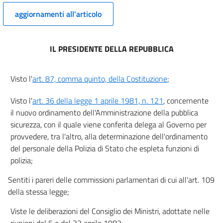
7
aggiornamenti all'articolo
8
9
IL PRESIDENTE DELLA REPUBBLICA
10
11
Visto l'
art. 87, comma quinto, della Costituzione
;
12
Visto l'
art. 36 della legge 1 aprile 1981, n. 121
, concernente
12 bis
il nuovo ordinamento dell'Amministrazione della pubblica
13
sicurezza, con il quale viene conferita delega al Governo per
14
provvedere, tra l'altro, alla determinazione dell'ordinamento
del personale della Polizia di Stato che espleta funzioni di
15
polizia;
((Capo III))
16
Sentiti i pareri delle commissioni parlamentari di cui all'art. 109
della stessa legge;
17
18
Viste le deliberazioni del Consiglio dei Ministri, adottate nelle
riunioni del 5 e del 23 aprile 1982;