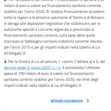
61
milioni di euro a valere sul finanziamento sanitario corrente
62
stabilito per l'anno 2020. Al relativo finanziamento accedono
tutte le regioni e le province autonome di Trento e di Bolzano,
63
in deroga alle disposizioni legislative che stabiliscono per le
64
autonomie speciali il concorso regionale e provinciale al
65
finanziamento sanitario corrente, sulla base delle quote
d'accesso al fabbisogno sanitario indistinto corrente rilevate
66
per l'anno 2019 e per gli importi indicati nella tabella di cui
67
all'allegato A.
68
3.
Per le finalità di cui all'articolo 1, commi 1 lettera a) e 6, del
69
decreto legge 9 marzo 2020, n. 14
, è autorizzata l'ulteriore
70
spesa di 100 milioni di euro, a valere sul finanziamento
sanitario corrente stabilito per l'anno 2020, nei limiti degli
71
importi indicati nella tabella di cui all'allegato A.
Titolo V
Ulteriori disposizioni
Capo I
articolo successivo
(Ulteriori misure per fronteggiare l'emergenza derivante dalla diffusione del
Civ-19)