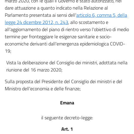
marzo 2020, con le quali il Governo è stato autorizzato, nel
35
dare attuazione a quanto indicato nella Relazione al
36
Parlamento presentata ai sensi dell'
articolo 6, comma 5, della
legge 24 dicembre 2012, n. 243
, allo scostamento e
37
all'aggiornamento del piano di rientro verso l'obiettivo di medio
38
termine per fronteggiare le esigenze sanitarie e socio-
39
economiche derivanti dall'emergenza epidemiologica COVID-
40
19;
41
Vista la deliberazione del Consiglio dei ministri, adottata nella
42
riunione del 16 marzo 2020;
43
Sulla proposta del Presidente del Consiglio dei ministri e del
44
Ministro dell'economia e delle finanze;
45
Emana
46
47
il seguente decreto-legge:
48
Art. 1
Titolo III