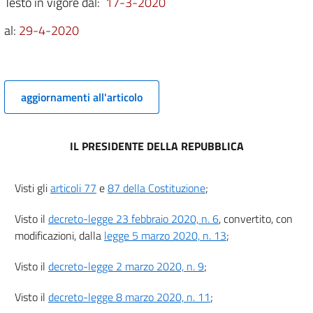
11
Testo in vigore dal:
17-3-2020
12
al:
29-4-2020
13
14
15
aggiornamenti all'articolo
16
17
IL PRESIDENTE DELLA REPUBBLICA
18
Titolo II
Visti gli
articoli 77
e
87 della Costituzione
;
Misure a sostegno del lavoro
Capo I
Estensione delle misure speciali in tema di ammortizzatori sociali per tutto il
Visto il
decreto-legge 23 febbraio 2020, n. 6
, convertito, con
territorio nazionale
modificazioni, dalla
legge 5 marzo 2020, n. 13
;
19
20
Visto il
decreto-legge 2 marzo 2020, n. 9
;
21
Visto il
decreto-legge 8 marzo 2020, n. 11
;
22