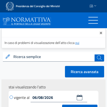
ITA
Presidenza del Consiglio dei Ministri
Normattiva - Il portale del
×
In caso di problemi di visualizzazione dell’atto clicca
qui
Ricerca semplice
cerca
Ricerca avanzata
stai visualizzando l'atto
vigente al