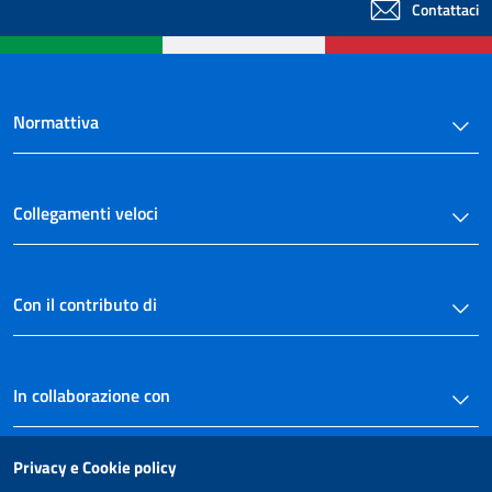
Contattaci
87
88
89
Normattiva
90
91
92
Collegamenti veloci
93
94
Con il contributo di
95
96
97
In collaborazione con
98
99
Privacy e Cookie policy
100