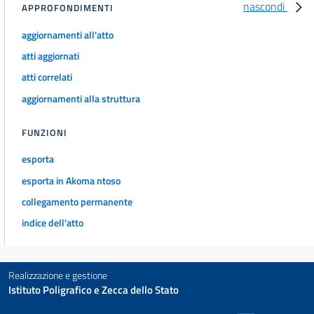
72
nascondi
APPROFONDIMENTI
73
aggiornamenti all'atto
74
atti aggiornati
75
atti correlati
76
aggiornamenti alla struttura
77
FUNZIONI
78
79
esporta
80
esporta in Akoma ntoso
81
collegamento permanente
indice dell'atto
82
83
84
Realizzazione e gestione
85
Istituto Poligrafico e Zecca dello Stato
86