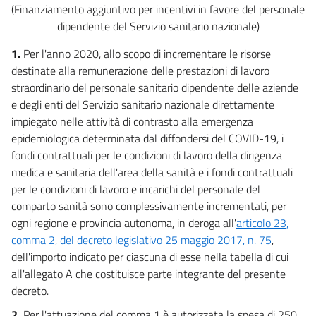
(Finanziamento aggiuntivo per incentivi in favore del personale
Misure a sostegno della liquidità attraverso il sistema bancario
dipendente del Servizio sanitario nazionale)
49
50
1.
Per l'anno 2020, allo scopo di incrementare le risorse
destinate alla remunerazione delle prestazioni di lavoro
51
straordinario del personale sanitario dipendente delle aziende
52
e degli enti del Servizio sanitario nazionale direttamente
53
impiegato nelle attività di contrasto alla emergenza
epidemiologica determinata dal diffondersi del COVID-19, i
54
fondi contrattuali per le condizioni di lavoro della dirigenza
55
medica e sanitaria dell'area della sanità e i fondi contrattuali
56
per le condizioni di lavoro e incarichi del personale del
comparto sanità sono complessivamente incrementati, per
57
ogni regione e provincia autonoma, in deroga all'
articolo 23,
58
comma 2, del decreto legislativo 25 maggio 2017, n. 75
,
59
dell'importo indicato per ciascuna di esse nella tabella di cui
Titolo IV
all'allegato A che costituisce parte integrante del presente
Misure fiscali a sostegno della liquidità delle famiglie e delle imprese
decreto.
60
2.
Per l'attuazione del comma 1 è autorizzata la spesa di 250