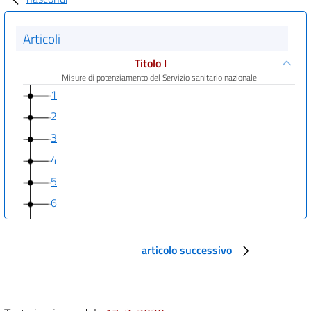
Articoli
Titolo I
Misure di potenziamento del Servizio sanitario nazionale
1
2
3
4
5
6
7
8
articolo successivo
9
10