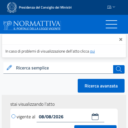
ITA
Presidenza del Consiglio dei Ministri
Normattiva - Il portale del
×
In caso di problemi di visualizzazione dell’atto clicca
qui
Ricerca semplice
cerca
Ricerca avanzata
stai visualizzando l'atto
vigente al