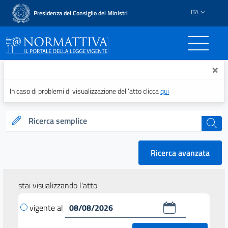
ITA
Presidenza del Consiglio dei Ministri
Normattiva - Il portale del
×
In caso di problemi di visualizzazione dell’atto clicca
qui
Ricerca semplice
cerca
Ricerca avanzata
stai visualizzando l'atto
vigente al