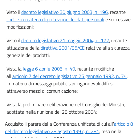
59 sexies
Visto il
decreto legislativo 30 giugno 2003, n. 196
, recante
59 septies
codice in materia di protezione dei dati personali
e successive
59 octies
modificazioni;
59 novies
Visto il
decreto legislativo 21 maggio 2004, n. 172
, recante
59 decies
attuazione della
direttiva 2001/95/CE
relativa alla sicurezza
59 undecies
generale dei prodotti;
59 duodecies
Vista la
legge 6 aprile 2005, n. 49
, recante modifiche
59 terdecies
all'
articolo 7 del decreto legislativo 25 gennaio 1992, n. 74
,
Sezione III
in materia di messaggi pubblicitari ingannevoli diffusi
((Altri diritti del consumatore))
attraverso mezzi di comunicazione;
60
Vista la preliminare deliberazione del Consiglio dei Ministri,
61
adottata nella riunione del 28 ottobre 2004;
62
Acquisito il parere della Conferenza unificata di cui all'
articolo 8
63
del decreto legislativo 28 agosto 1997, n. 281
, reso nella
64