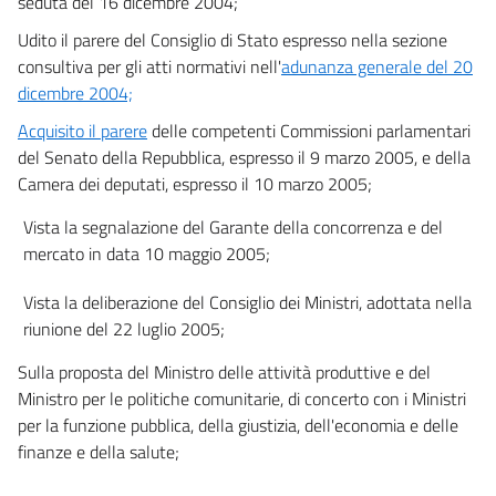
seduta del 16 dicembre 2004;
65
Udito il parere del Consiglio di Stato espresso nella sezione
65 bis
consultiva per gli atti normativi nell'
adunanza generale del 20
Sezione IV
dicembre 2004;
((Disposizioni generali))
Acquisito il parere
delle competenti Commissioni parlamentari
65 ter
del Senato della Repubblica, espresso il 9 marzo 2005, e della
66
Camera dei deputati, espresso il 10 marzo 2005;
66 bis
Vista la segnalazione del Garante della concorrenza e del
66 ter
mercato in data 10 maggio 2005;
66 quater
Vista la deliberazione del Consiglio dei Ministri, adottata nella
66 quinquies
riunione del 22 luglio 2005;
67
Sulla proposta del Ministro delle attività produttive e del
Sezione IV-bis
Ministro per le politiche comunitarie, di concerto con i Ministri
Commercializzazione a distanza di servizi finanziari ai consumatori
((SEZIONE ABROGATA DAL D.LGS. 31 DICEMBRE 2025, N. 209))
per la funzione pubblica, della giustizia, dell'economia e delle
67 bis
finanze e della salute;
67 ter