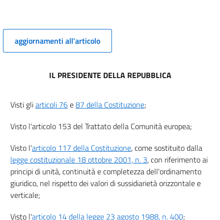
Disposizioni Generali
5
Capo II
aggiornamenti all'articolo
Indicazione dei prodotti
6
7
IL PRESIDENTE DELLA REPUBBLICA
8
9
Visti gli
articoli 76
e
87 della Costituzione
;
10
Visto l'articolo 153 del Trattato della Comunità europea;
11
12
Visto l'
articolo 117 della Costituzione
, come sostituito dalla
legge costituzionale 18 ottobre 2001, n. 3
Capo III
, con riferimento ai
Particolari modalità di informazione
principi di unità, continuità e completezza dell'ordinamento
Sezione I
giuridico, nel rispetto dei valori di sussidiarietà orizzontale e
((Indicazione dei prezzi))
verticale;
13
14
Visto l'
articolo 14 della legge 23 agosto 1988, n. 400
;