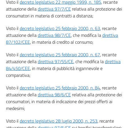
Visto il
decreto legislativo 22 maggio 1999, n. 185
, recante
Capo I
attuazione della
direttiva 97/7/CE
relativa alla protezione dei
((Dei diritti dei consumatori nei contratti))
consumatori in materia di contratti a distanza;
45
46
Visto il
decreto legislativo 25 febbraio 2000, n. 63
, recante
47
attuazione della
direttiva 98/7/CE
, che modifica la
direttiva
87/102/CEE
, in materia di credito al consumo;
Sezione I
((Informazioni precontrattuali per i consumatori nei contratti diversi dai
contratti a distanza o negoziati fuori dei locali commerciali))
Visto il
decreto legislativo 25 febbraio 2000, n. 67
, recante
48
attuazione della
direttiva 97/55/CE
, che modifica la
direttiva
84/450/CEE
, in materia di pubblicità ingannevole e
Sezione II
((Informazioni precontrattuali per il consumatore e diritto di recesso nei
comparativa;
contratti a distanza e nei contratti negoziati fuori dei locali commerciali))
49
Visto il
decreto legislativo 25 febbraio 2000, n. 84
, recante
attuazione della
direttiva 98/6/CE
relativa alla protezione dei
49 bis
consumatori, in materia di indicazione dei prezzi offerti ai
50
medesimi;
51
Visto il
decreto legislativo 28 luglio 2000, n. 253
, recante
52
attuazione della
direttiva 97/5/CE
sui bonifici transfrontalieri;