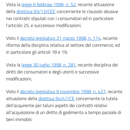
37 bis
Vista la
legge 6 febbraio 1996, n. 52
, recante attuazione
della
direttiva 93/13/CEE
concernente le clausole abusive
38
nei contratti stipulati con i consumatori ed in particolare
Titolo II
l'articolo 25, e successive modificazioni;
ESERCIZIO DELL'ATTIVITÀ COMMERCIALE
Capo I
Disposizioni generali
Visto il
decreto legislativo 31 marzo 1998, n. 114
, recante
39
riforma della disciplina relativa al settore del commercio, ed
in particolare gli articoli 18 e 19;
Capo II
Promozione delle vendite
Sezione I
Vista la
legge 30 luglio 1998, n. 281
, recante disciplina dei
Credito al consumo
diritti dei consumatori e degli utenti e successive
40
modificazioni;
41
Visto il
decreto legislativo 9 novembre 1998, n. 427
, recante
42
attuazione della
direttiva 94/47/CE
concernente la tutela
43
dell'acquirente per taluni aspetti dei contratti relativi
Titolo III
all'acquisizione di un diritto di godimento a tempo parziale di
MODALITÀ CONTRATTUALI
beni immobili;
44