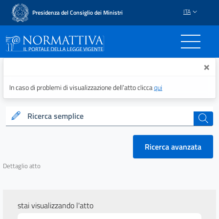
ITA
Presidenza del Consiglio dei Ministri
Normattiva - Il portale del
×
In caso di problemi di visualizzazione dell’atto clicca
qui
Ricerca semplice
cerca
Ricerca avanzata
Dettaglio atto
stai visualizzando l'atto