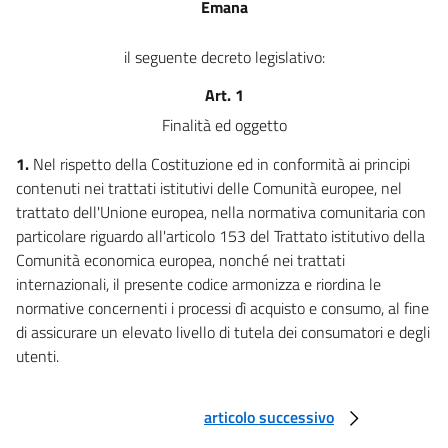
Emana
67 quater
67 quinquies
il seguente decreto legislativo:
67 sexies
Art. 1
67 septies
Finalità ed oggetto
67 octies
1.
Nel rispetto della Costituzione ed in conformità ai principi
67 novies
contenuti nei trattati istitutivi delle Comunità europee, nel
67 decies
trattato dell'Unione europea, nella normativa comunitaria con
particolare riguardo all'articolo 153 del Trattato istitutivo della
67 undecies
Comunità economica europea, nonché nei trattati
67 duodecies
internazionali, il presente codice armonizza e riordina le
67 terdecies
normative concernenti i processi dì acquisto e consumo, al fine
67 quaterdecies
di assicurare un elevato livello di tutela dei consumatori e degli
utenti.
67 quinquiesdecies
67 sexiesdecies
articolo successivo
67 septiesdecies