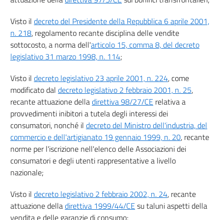
53
54
Visto il
decreto del Presidente della Repubblica 6 aprile 2001,
n. 218
, regolamento recante disciplina delle vendite
54 bis
sottocosto, a norma dell'
articolo 15, comma 8, del decreto
55
legislativo 31 marzo 1998, n. 114
;
56
Visto il
decreto legislativo 23 aprile 2001, n. 224
, come
57
modificato dal
decreto legislativo 2 febbraio 2001, n. 25
,
58
recante attuazione della
direttiva 98/27/CE
relativa a
59
provvedimenti inibitori a tutela degli interessi dei
consumatori, nonché il
decreto del Ministro dell'industria, del
((Sezione II-bis))
commercio e dell'artigianato 19 gennaio 1999, n. 20
, recante
((COMMERCIALIZZAZIONE
A DISTANZA
norme per l'iscrizione nell'elenco delle Associazioni dei
DI SERVIZI FINANZIARI AI CONSUMATORI))
consumatori e degli utenti rappresentative a livello
59 bis
nazionale;
59 ter
Visto il
decreto legislativo 2 febbraio 2002, n. 24
, recante
59 quater
attuazione della
direttiva 1999/44/CE
su taluni aspetti della
59 quinquies
vendita e delle garanzie di consumo;