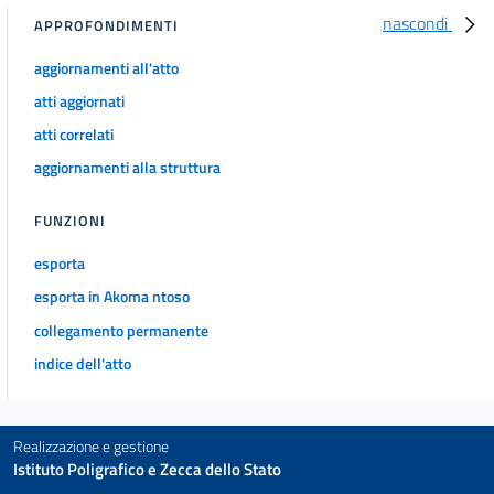
67 duodevicies
nascondi
APPROFONDIMENTI
67 undevicies
aggiornamenti all'atto
67 vicies
atti aggiornati
67 viciessemel
atti correlati
67 viciesbis
aggiornamenti alla struttura
Capo II
Commercio elettronico
FUNZIONI
68
((Titolo IV
esporta
DISPOSIZIONI RELATIVE AI SINGOLI CONTRATTI
esporta in Akoma ntoso
Capo I
Contratti di multiproprietà, contratti relativi ai prodotti per le vacanze di lungo
collegamento permanente
termine, contratti di rivendita e di scambio))
indice dell'atto
69
70
71
Realizzazione e gestione
Istituto Poligrafico e Zecca dello Stato
72