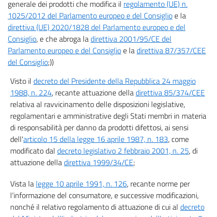
21
generale dei prodotti che modifica il
regolamento (UE) n.
1025/2012 del Parlamento europeo e del Consiglio
e la
22
direttiva (UE) 2020/1828 del Parlamento europeo e del
22 bis
Consiglio
, e che abroga la
direttiva 2001/95/CE del
23
Parlamento europeo e del Consiglio
e la
direttiva 87/357/CEE
del Consiglio
;))
((SEZIONE II
Pratiche commerciali aggressive))
Visto il
decreto del Presidente della Repubblica 24 maggio
24
1988, n. 224
, recante attuazione della
direttiva 85/374/CEE
25
relativa al ravvicinamento delle disposizioni legislative,
26
regolamentari e amministrative degli Stati membri in materia
di responsabilità per danno da prodotti difettosi, ai sensi
((Capo III
dell'
articolo 15 della legge 16 aprile 1987, n. 183
, come
Applicazione))
27
modificato dal
decreto legislativo 2 febbraio 2001, n. 25
, di
attuazione della
direttiva 1999/34/CE
;
27 bis
27 ter
Vista la
legge 10 aprile 1991, n. 126
, recante norme per
l'informazione del consumatore, e successive modificazioni,
27 quater
nonché il relativo regolamento di attuazione di cui al
decreto
((Titolo IV))