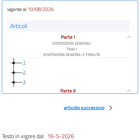
10/08/2026
vigente al
Articoli
Parte I
DISPOSIZIONI GENERALI
Titolo I
DISPOSIZIONI GENERALI E FINALITÀ
1
2
3
Parte II
((EDUCAZIONE, INFORMAZIONE, PRATICHE COMMERCIALI, PUBBLICITÀ))
Titolo I
articolo successivo
EDUCAZIONE DEL CONSUMATORE
4
Titolo II
INFORMAZIONI AI CONSUMATORI
Testo in vigore dal:
16-5-2026
Capo I