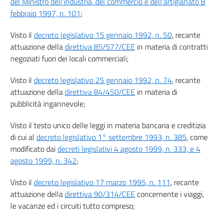
del Ministro dell'industria, del commercio e dell'artigianato 8
Particolari modalità della comunicazione pubblicitaria
((Capo I))
febbraio 1997, n. 101
;
Rafforzamento della tutela del consumatore in materia di televendite
28
Visto il
decreto legislativo 15 gennaio 1992, n. 50
, recante
attuazione della
direttiva 85/577/CEE
in materia di contratti
29
negoziati fuori dei locali commerciali;
30
31
Visto il
decreto legislativo 25 gennaio 1992, n. 74
, recante
attuazione della
direttiva 84/450/CEE
in materia di
32
pubblicità ingannevole;
Parte III
IL RAPPORTO DI CONSUMO
Visto il testo unico delle leggi in materia bancaria e creditizia
Titolo I
di cui al
decreto legislativo 1° settembre 1993, n. 385
, come
DEI CONTRATTI DEL CONSUMATORE IN GENERALE
33
modificato dai
decreti legislativi 4 agosto 1999, n. 333, e 4
agosto 1999, n. 342
;
34
35
Visto il
decreto legislativo 17 marzo 1995, n. 111
, recante
36
attuazione della
direttiva 90/314/CEE
concernente i viaggi,
le vacanze ed i circuiti tutto compreso;
37