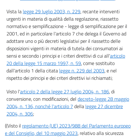
15
Vista la
legge 29 luglio 2003, n. 229
, recante interventi
15 bis
urgenti in materia di qualità della regolazione, riassetto
16
normativo e semplificazione - legge di semplificazione per il
2001, ed in particolare l'articolo 7 che delega il Governo ad
17
adottare uno o più decreti legislativi per il riassetto delle
17 bis
disposizioni vigenti in materia di tutela dei consumatori ai
Titolo III
sensi e secondo i principi e i criteri direttivi di cui all'
articolo
((PRATICHE COMMERCIALI,))
PUBBLICITÀ E ALTRE COMUNICAZIONI
20 della legge 15 marzo 1997, n. 59
, come sostituito
COMMERCIALI
dall'articolo 1 della citata
legge n. 229 del 2003
, e nel
Capo I
Disposizioni generali
rispetto dei principi e dei criteri direttivi ivi richiamati;
18
Visto l'
articolo 2 della legge 27 luglio 2004, n. 186
, di
19
conversione, con modificazioni, del
decreto-legge 28 maggio
((Capo II
2004, n. 136, nonché l'articolo 7
della
legge 27 dicembre
Pratiche commerciali scorrette))
2004, n. 306
;
20
((Visto il
regolamento (UE) 2023/988 del Parlamento europeo
((SEZIONE I
Pratiche commerciali ingannevoli))
e del Consiglio, del 10 maggio 2023
, relativo alla sicurezza