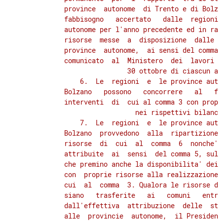
          province  autonome  di Trento e di Bolza
          fabbisogno   accertato   dalle  regioni 
          autonome per l'anno precedente ed in rap
          risorse  messe  a  disposizione  dalle  
          province  autonome,  ai sensi del comma 
          comunicato  al  Ministero  dei  lavori  
          30 ottobre di ciascun an
              6.  Le  regioni  e  le province auto
          Bolzano   possono   concorrere   al   fi
          interventi  di  cui al comma 3 con propr
          nei rispettivi bilanci
              7.  Le  regioni  e  le province auto
          Bolzano  provvedono  alla  ripartizione 
          risorse  di  cui  al  comma  6  nonche' 
          attribuite  ai  sensi  del comma 5, sull
          che premino anche la disponibilita' dei 
          con  proprie risorse alla realizzazione 
          cui  al  comma  3. Qualora le risorse di
          siano   trasferite   ai   comuni   entro
          dall'effettiva  attribuzione  delle  ste
          alle  provincie  autonome,  il President