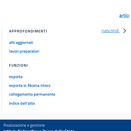
artic
nascondi
APPROFONDIMENTI
atti aggiornati
lavori preparatori
FUNZIONI
esporta
esporta in Akoma ntoso
collegamento permanente
indice dell'atto
Realizzazione e gestione