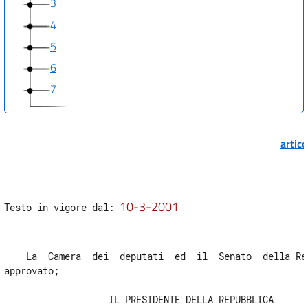
3
4
5
6
7
artic
10-3-2001
Testo in vigore dal: 
    La  Camera  dei  deputati  ed  il  Senato  della Rep
approvato;

                   IL PRESIDENTE DELLA REPUBBLICA
