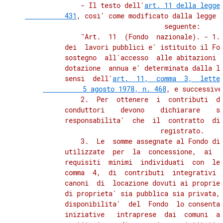
              - Il testo dell'
art. 11 della legge 
          431
, cosi' come modificato dalla legge q
          seguente:

              "Art.  11  (Fondo  nazionale). - 1. 
          dei  lavori pubblici e' istituito il Fon
          sostegno  all'accesso  alle abitazioni i
          dotazione  annua e' determinata dalla le
          sensi  dell'
art.  11,  comma  3,  letter
          5 agosto 1978, n. 468
, e successive
              2.  Per  ottenere  i  contributi  di
          conduttori    devono    dichiarare    so
          responsabilita'  che  il  contratto  di 
          registrato.

              3.  Le  somme assegnate al Fondo di 
          utilizzate  per  la  concessione,  ai  c
          requisiti  minimi  individuati  con  le 
          comma  4,  di  contributi  integrativi p
          canoni  di  locazione dovuti ai propriet
          di proprieta' sia pubblica sia privata, 
          disponibilita'  del  Fondo  lo consentan
          iniziative   intraprese  dai  comuni  an