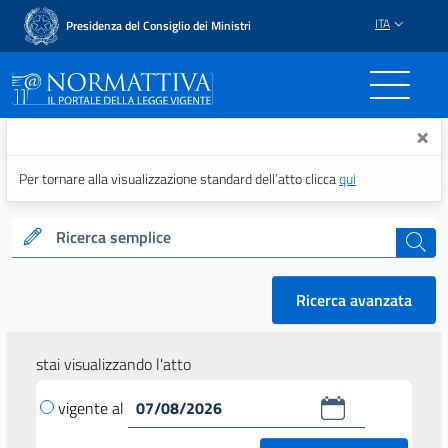
ITA
Presidenza del Consiglio dei Ministri
Normattiva - Il portale del
×
Per tornare alla visualizzazione standard dell’atto clicca
qui
Ricerca semplice
cerca
Ricerca avanzata
stai visualizzando l'atto
vigente al