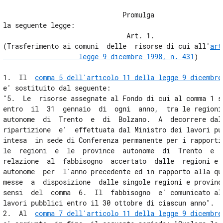
                              Promulga

la seguente legge:

                               Art. 1.

(Trasferimento ai comuni  delle  risorse di cui all'
art
                   legge 9 dicembre 1998, n. 431
)

1.  Il  
comma 5 dell'articolo 11 della legge 9 dicembre
e' sostituito dal seguente:

"5.  Le  risorse assegnate al Fondo di cui al comma 1 so
entro  il  31  gennaio  di  ogni  anno,  tra le regioni 
autonome  di  Trento  e  di  Bolzano.  A  decorrere dall
ripartizione  e'  effettuata dal Ministro dei lavori pub
intesa  in sede di Conferenza permanente per i rapporti 
le  regioni  e  le  province  autonome  di  Trento  e  d
relazione  al  fabbisogno  accertato  dalle  regioni e d
autonome  per  l'anno precedente ed in rapporto alla quo
messe  a  disposizione  dalle singole regioni e province
sensi  del  comma  6.  Il  fabbisogno  e' comunicato al 
lavori pubblici entro il 30 ottobre di ciascun anno".

2.  Al  
comma 7 dell'articolo 11 della legge 9 dicembre