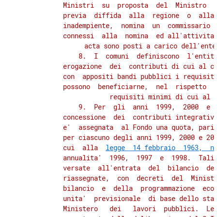
          Ministri  su  proposta  del  Ministro  d
          previa  diffida  alla  regione  o  alla 
          inadempiente,  nomina  un  commissario  
          connessi  alla  nomina  ed all'attivita'
          acta sono posti a carico dell'ente 
              8.  I  comuni  definiscono  l'entita
          erogazione  dei  contributi di cui al co
          con  appositi bandi pubblici i requisiti
          possono  beneficiarne,  nel  rispetto  d
          requisiti minimi di cui al c
              9.  Per  gli  anni  1999,  2000  e  
          concessione  dei  contributi integrativi
          e'  assegnata  al Fondo una quota, pari 
          per ciascuno degli anni 1999, 2000 e 200
          cui  alla  
legge  14 febbraio  1963,  n
          annualita'  1996,  1997  e  1998.  Tali 
          versate  all'entrata  del  bilancio  del
          riassegnate,  con  decreti  del  Ministr
          bilancio  e  della  programmazione  econ
          unita'  previsionale  di base dello stat
          Ministero   dei   lavori  pubblici.  Le 