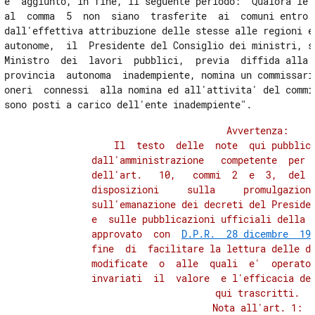
e' aggiunto, in fine, il seguente periodo: "Qualora le r
al  comma  5  non  siano  trasferite  ai  comuni entro n
dall'effettiva attribuzione delle stesse alle regioni e 
autonome,  il  Presidente del Consiglio dei ministri, su
Ministro  dei  lavori  pubblici,  previa  diffida alla r
provincia  autonoma  inadempiente, nomina un commissario
oneri  connessi  alla nomina ed all'attivita' del commis
          Avvertenza:

              Il  testo  delle  note  qui pubblica
          dall'amministrazione   competente  per  
          dell'art.   10,   commi  2  e  3,  del  
          disposizioni     sulla     promulgazione
          sull'emanazione dei decreti del Presiden
          e  sulle pubblicazioni ufficiali della R
          approvato  con  
D.P.R.  28 dicembre  19
          fine  di  facilitare la lettura delle di
          modificate  o  alle  quali  e'  operato 
          invariati  il  valore  e l'efficacia deg
          qui trascritti.

          Nota all'art. 1:
