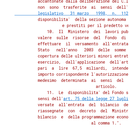
          accantonate dalla deliberazione del C.I.
          non  sono  trasferite  ai  sensi  dell'
          legislativo   31 marzo   1998,  n.  112
          disponibilita'  della sezione autonoma d
          e prestiti per il predetto ver
              10.  Il  Ministero  dei  lavori pubb
          valere  sulle  risorse  del  Fondo  di  
          effettuare  il  versamento  all'entrata 
          Stato   nell'anno   2003  delle  somme  
          copertura delle ulteriori minori entrate
          esercizio,  dall'applicazione  dell'art.
          pari  a  lire  67,5  miliardi,  intenden
          importo corrispondente l'autorizzazione 
          medesimo  determinata  ai  sensi  del  c
          articolo.

              11.  Le  disponibilita' del Fondo so
          sensi dell'
art. 75 della legge 27 lugli
          versate  all'entrata  del  bilancio  del
          riassegnate  con  decreto  del  Ministro
          bilancio  e  della programmazione econom