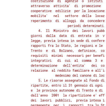
          costituzione  di  agenzie  o  istituti  
          attraverso  attivita'  di  promozione  i
          cooperative  edilizie  per la locazione,
          mobilita'   nel   settore  della  locazi
          reperimento  di  alloggi  da  concedere 
          periodi determinati.

              4.  Il  Ministro  dei  lavori  pubbl
          giorni  dalla  data  di  entrata  in  vi
          legge, previa intesa in sede di conferen
          rapporti fra lo Stato, le regioni e le p
          Trento  e  di  Bolzano,  definisce,  con
          requisiti  minimi  necessari per benefic
          integrativi   di  cui  al  comma  3  e  
          determinazione   dell'entita'   dei  con
          relazione  al reddito familiare e all'in
          medesimo del canone di loca
              5. Le risorse assegnate al Fondo di 
          ripartite, entro il 31 gennaio di ogni a
          e  le province autonome di Trento e di B
          dall'anno  2001  la ripartizione e' effe
          dei  lavori  pubblici,  previa intesa in
          permanente  per  i  rapporti  tra lo Sta