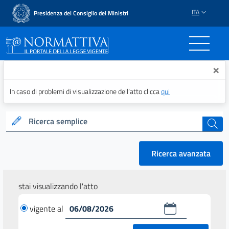
ITA
Presidenza del Consiglio dei Ministri
Normattiva - Il portale del
×
In caso di problemi di visualizzazione dell’atto clicca
qui
Ricerca semplice
cerca
Ricerca avanzata
stai visualizzando l'atto
vigente al