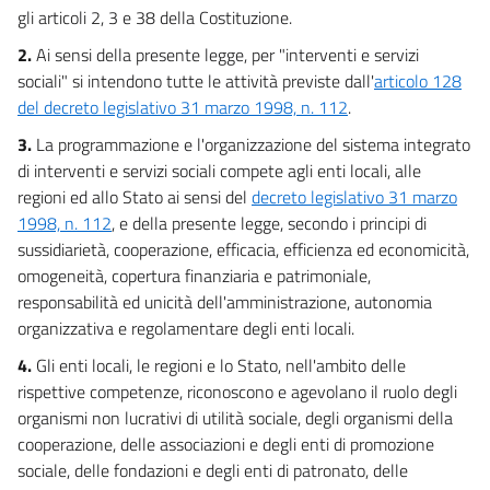
gli articoli 2, 3 e 38 della Costituzione.
19
2.
Ai sensi della presente legge, per "interventi e servizi
20
sociali" si intendono tutte le attività previste dall'
articolo 128
21
del decreto legislativo 31 marzo 1998, n. 112
.
Capo V
3.
La programmazione e l'organizzazione del sistema integrato
INTERVENTI, SERVIZI ED EMOLUMENTI ECONOMICI
di interventi e servizi sociali compete agli enti locali, alle
DEL SISTEMA INTEGRATO DI INTERVENTI
E SERVIZI SOCIALI
regioni ed allo Stato ai sensi del
decreto legislativo 31 marzo
Sezione I
1998, n. 112
, e della presente legge, secondo i principi di
Disposizioni generali
sussidiarietà, cooperazione, efficacia, efficienza ed economicità,
22
omogeneità, copertura finanziaria e patrimoniale,
23
responsabilità ed unicità dell'amministrazione, autonomia
24
organizzativa e regolamentare degli enti locali.
25
4.
Gli enti locali, le regioni e lo Stato, nell'ambito delle
rispettive competenze, riconoscono e agevolano il ruolo degli
26
organismi non lucrativi di utilità sociale, degli organismi della
Capo VI
cooperazione, delle associazioni e degli enti di promozione
DISPOSIZIONI FINALI
sociale, delle fondazioni e degli enti di patronato, delle
27