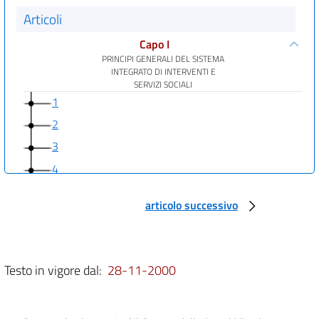
Articoli
Capo I
PRINCIPI GENERALI DEL SISTEMA
INTEGRATO DI INTERVENTI E
SERVIZI SOCIALI
1
2
3
4
5
articolo successivo
Capo II
ASSETTO ISTITUZIONALE E ORGANIZZAZIONE
DEL SISTEMA INTEGRATO DI INTERVENTI E
SERVIZI SOCIALI
6
Testo in vigore dal:
28-11-2000
7
8