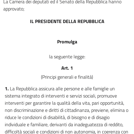
La Camera dei deputati ed il Senato della Repubblica hanno
9
approvato;
10
IL PRESIDENTE DELLA REPUBBLICA
11
12
Promulga
13
Capo III
la seguente legge:
DISPOSIZIONI PER LA REALIZZAZIONE DI PARTICOLARI
INTERVENTI DI INTEGRAZIONE E
Art. 1
SOSTEGNO SOCIALE
(Principi generali e finalità)
14
15
1.
La Repubblica assicura alle persone e alle famiglie un
sistema integrato di interventi e servizi sociali, promuove
16
interventi per garantire la qualità della vita, pari opportunità,
17
non discriminazione e diritti di cittadinanza, previene, elimina o
Capo IV
riduce le condizioni di disabilità, di bisogno e di disagio
STRUMENTI PER FAVORIRE IL RIORDINO DEL SISTEMA
individuale e familiare, derivanti da inadeguatezza di reddito,
INTEGRATO DI INTERVENTI E SERVIZI SOCIALI
difficoltà sociali e condizioni di non autonomia, in coerenza con
18