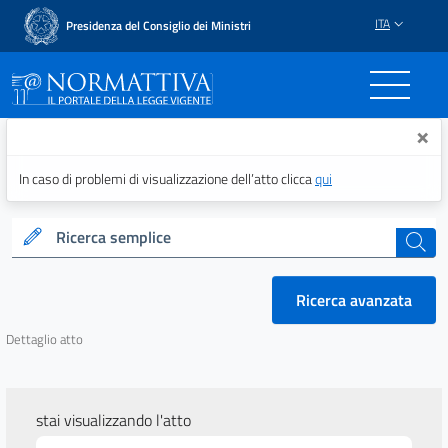
ITA
Presidenza del Consiglio dei Ministri
Normattiva - Il portale del
×
In caso di problemi di visualizzazione dell’atto clicca
qui
Ricerca semplice
cerca
Ricerca avanzata
Dettaglio atto
stai visualizzando l'atto