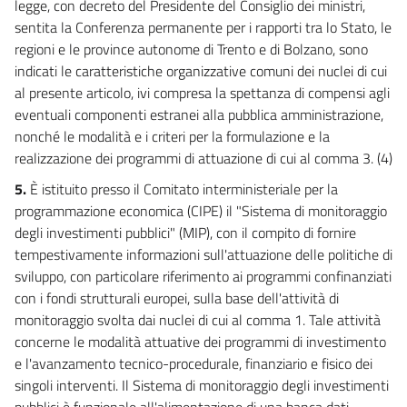
legge, con decreto del Presidente del Consiglio dei ministri,
64
sentita la Conferenza permanente per i rapporti tra lo Stato, le
65
regioni e le province autonome di Trento e di Bolzano, sono
66
indicati le caratteristiche organizzative comuni dei nuclei di cui
al presente articolo, ivi compresa la spettanza di compensi agli
67
eventuali componenti estranei alla pubblica amministrazione,
68
nonché le modalità e i criteri per la formulazione e la
69
realizzazione dei programmi di attuazione di cui al comma 3. (4)
70
5.
È istituito presso il Comitato interministeriale per la
CAPO III
programmazione economica (CIPE) il "Sistema di monitoraggio
DISPOSIZIONI IN MATERIA DI TRATTAMENTO
degli investimenti pubblici" (MIP), con il compito di fornire
DI FINE RAPPORTO
tempestivamente informazioni sull'attuazione delle politiche di
71
sviluppo, con particolare riferimento ai programmi confinanziati
CAPO IV
con i fondi strutturali europei, sulla base dell'attività di
DISPOSIZIONI FINALI
monitoraggio svolta dai nuclei di cui al comma 1. Tale attività
72
concerne le modalità attuative dei programmi di investimento
e l'avanzamento tecnico-procedurale, finanziario e fisico dei
singoli interventi. Il Sistema di monitoraggio degli investimenti
pubblici è funzionale all'alimentazione di una banca dati