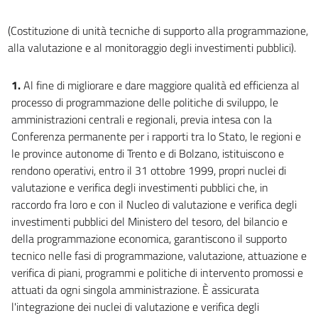
23
(Costituzione di unità tecniche di supporto alla programmazione,
24
alla valutazione e al monitoraggio degli investimenti pubblici).
25
26
1.
Al fine di migliorare e dare maggiore qualità ed efficienza al
27
processo di programmazione delle politiche di sviluppo, le
amministrazioni centrali e regionali, previa intesa con la
28
Conferenza permanente per i rapporti tra lo Stato, le regioni e
29
le province autonome di Trento e di Bolzano, istituiscono e
30
rendono operativi, entro il 31 ottobre 1999, propri nuclei di
31
valutazione e verifica degli investimenti pubblici che, in
raccordo fra loro e con il Nucleo di valutazione e verifica degli
32
investimenti pubblici del Ministero del tesoro, del bilancio e
33
della programmazione economica, garantiscono il supporto
34
tecnico nelle fasi di programmazione, valutazione, attuazione e
verifica di piani, programmi e politiche di intervento promossi e
35
attuati da ogni singola amministrazione. È assicurata
36
l'integrazione dei nuclei di valutazione e verifica degli