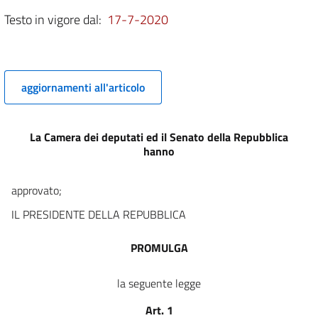
9
Testo in vigore dal:
17-7-2020
10
11
12
aggiornamenti all'articolo
13
14
La Camera dei deputati ed il Senato della Repubblica
15
hanno
16
approvato;
17
IL PRESIDENTE DELLA REPUBBLICA
18
19
PROMULGA
20
21
la seguente legge
22
Art. 1