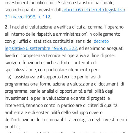
37
investimenti pubblici con il Sistema statistico nazionale,
secondo quanto previsto dall'
articolo 6 del decreto legislativo
38
31 marzo 1998, n. 112
.
39
2.
I nuclei di valutazione e verifica di cui al comma 1 operano
40
all'interno delle rispettive amministrazionì in collegamento
41
con gli uffici di statistica costituiti ai sensi del
decreto
42
legislativo 6 settembre 1989, n. 322
, ed esprimono adeguati
livelli di competenza tecnica ed operativa al fine di poter
43
svolgere funzioni tecniche a forte contenuto di
44
specializzazione, con particolare riferimento per:
Capo II
a) l'assistenza e il supporto tecnico per le fasi di
DISPOSIZIONI IN MATERIA
programmazione, formulazione e valutazione di documenti di
DI OCCUPAZIONE E DI PREVIDENZA
programma, per le analisi di opportunità e fallibilità degli
45
investimenti e per la valutazione ex ante di progetti e
46
interventi, tenendo conto in particolare di criteri di qualità
47
ambientale e di sostenibilità dello sviluppo ovvero
dell'indicazione della compatibilità ecologica degli investimenti
48
pubblici;
49