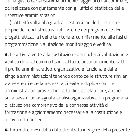
b) la gestione del Sistema di monitoraggio di cui al comma 5,
50
da realizzare congiuntamente con gli uffici di statistica delle
rispettive amministrazioni;
51
c) l'attività volta alla graduale estensione delle tecniche
52
proprie dei fondi strutturali all'insieme dei programmi e dei
53
progetti attuati a livello territoriale, con riferimento alle fasi di
54
programmazione, valutazione, monitoraggio e verifica.
55
3.
Le attività volte alla costituzione dei nuclei di valutazione e
verifica di cui al comma I sono attuate autonomamente sotto
56
il profilo amministrativo, organizzativo e funzionale dalle
57
singole amministrazioni tenendo conto delle strutture similari
58
già esistenti e della necessità di evitare duplicazioni. Le
amministrazioni provvedono a tal fine ad elaborare, anche
59
sulla base di un'adeguata analisi organizzativa, un programma
60
di attuazione comprensivo delle connesse attività di
61
formazione e aggiornamento necessarie alla costituzione e
62
all'avvio dei nuclei.
63
4.
Entro due mesi dalla data di entrata in vigore della presente