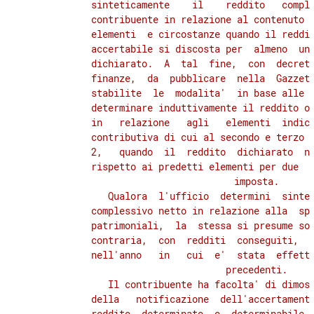
          sinteticamente    il    reddito   comple
52
          contribuente in relazione al contenuto  
53
          elementi  e circostanze quando il reddit
          accertabile si discosta per  almeno  un 
54
          dichiarato.  A  tal  fine,  con  decreto
55
          finanze,  da  pubblicare  nella  Gazzett
          stabilite  le  modalita'  in base alle q
56
          determinare induttivamente il reddito o 
TITOLO VI
          in   relazione   agli   elementi  indica
DISPOSIZIONI PER AGEVOLARE
          contributiva di cui al secondo e terzo c
LA DEFINIZIONE DELLE SITUAZIONI
          2,   quando  il  reddito  dichiarato  no
E PENDENZE TRIBUTARIE
          rispetto ai predetti elementi per due  o
CAPO III
          imposta.

DISPOSIZIONI COMUNI
             Qualora  l'ufficio  determini  sintet
57
          complessivo netto in relazione alla  spe
58
          patrimoniali,  la  stessa si presume sos
          contraria,  con  redditi  conseguiti,  i
59
          nell'anno   in   cui  e'  stata  effettu
60
          precedenti.

             Il contribuente ha facolta' di dimost
61
          della   notificazione  dell'accertamento
62
          reddito  determinato  o  determinabile  