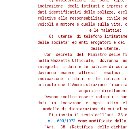
          indicazione  degli istituti o imprese di
31
          dati identificativi delle polizze, esclu
TITOLO VI
          relative alla responsabilita' civile per
DISPOSIZIONI PER AGEVOLARE
          veicoli a motore e quelle sulla vita, co
LA DEFINIZIONE DELLE SITUAZIONI
          e le malattie;

E PENDENZE TRIBUTARIE
               6)  utenze  di telefono limitatamen
CAPO I
          delle societa' ed enti erogatori e dei d
IMPOSTE SUI REDDITI
          delle utenze.

32
             Con  decreto  del  Ministro delle fin
33
          nella Gazzetta Ufficiale,  dovranno  ess
          integrati  i dati e le notizie di cui al
34
          dovranno  essere  altresi'   esclusi   d
35
          indicazione  i  dati  e  le  notizie ind
          articolo che l'Amministrazione finanziar
36
          acquisire direttamente
37
             Devono inoltre essere indicati i cano
          dati  in  locazione  e  ogni  altro  ele
38
          modello di dichiarazione di cui al su
39
             - Si riporta il testo dell'art. 38 d
          n.  600/1973
 come modificato dalla 
40
             "Art.  38  (Rettifica  delle dichiara