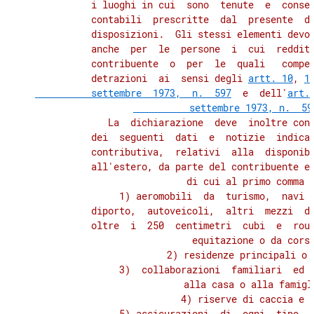
CAPO I
          i luoghi in cui  sono  tenute  e  conser
DISPOSIZIONI IN MATERIA DI RIVALUTAZIONE
          contabili  prescritte  dal  presente  de
DEI BENI IMMOBILI DELLE IMPRESE
          disposizioni.  Gli stessi elementi devon
24
          anche  per  le  persone  i  cui  redditi
          contribuente  o  per  le  quali   compet
25
          detrazioni  ai  sensi degli 
artt. 10
, 
1
26
          settembre  1973,  n.  597
  e  dell'
art.
          settembre 1973, n.  59
27
             La  dichiarazione  deve  inoltre cont
TITOLO IV
          dei  seguenti  dati  e  notizie  indicat
RIVALUTAZIONE DI BENI IMMOBILI
          contributiva,  relativi  alla  disponibi
DELLE IMPRESE E DISPOSIZIONI PER
          all'estero, da parte del contribuente e 
LA TASSAZIONE DI TALUNE PLUSVALENZE DA CONFERIMENTI
          di cui al primo comma d
CAPO II
               1) aeromobili  da  turismo,  navi  
DISPOSIZIONI PER LA TASSAZIONE
DI PLUSVALENZE DA CONFERIMENTI
          diporto,  autoveicoli,  altri  mezzi  di
28
          oltre  i  250  centimetri  cubi  e  roul
          equitazione o da corsa
29
               2) residenze principali o s
TITOLO V
               3)  collaborazioni  familiari  ed a
DISPOSIZIONI PER LA REVISIONE
          alla casa o alla famigli
DEL CONTENZIOSO TRIBUTARIO
               4) riserve di caccia e d
30
               5) assicurazioni  di  ogni  tipo,  