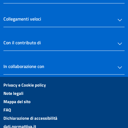
75
76
Collegamenti veloci
77
78
Con il contributo di
79
80
81
In collaborazione con
Allegati
Allegato A
Privacy e Cookie policy
Allegato A
Note legali
Mappa del sito
Allegato B
FAQ
Allegato B
Dichiarazione di accessibilità
dati.normattiva.it