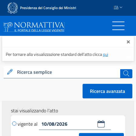
ITA
Presidenza del Consiglio dei Ministri
Normattiva - Il portale del
×
Per tornare alla visualizzazione standard dell’atto clicca
qui
Ricerca semplice
cerca
Ricerca avanzata
stai visualizzando l'atto
vigente al