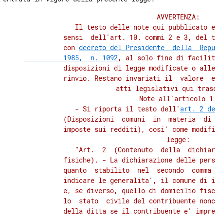
FINANZIARIA DA PARTE DEI CONTRIBUENTI
          AVVERTENZA:

21
             Il testo delle note qui pubblicato e'
TITOLO III
          sensi  dell'art. 10. commi 2 e 3, del te
DISPOSIZIONI PER LA TRASPARENZA
          con 
decreto del Presidente  della  Repub
DEI RAPPORTI TRA AMMINISTRAZIONE
          1985,  n. 1092
, al solo fine di facilita
FINANZIARIA E CONTRIBUENTI
          disposizioni di legge modificate o alle 
CAPO III
DISPOSIZIONI PER
          rinvio. Restano invariati il  valore  e 
L'AMMINISTRAZIONE FINANZIARIA
          atti legislativi qui trascr
22
          Note all'articolo 1:

             - Si riporta il testo dell'
art. 2 de
TITOLO III
          (Disposizioni  comuni  in  materia  di  
DISPOSIZIONI PER LA TRASPARENZA
          imposte sui redditi), cosi' come modific
DEI RAPPORTI TRA AMMINISTRAZIONE
          legge:

FINANZIARIA E CONTRIBUENTI
CAPO IV
             "Art.  2  (Contenuto  della  dichiara
MISURE DI RAZIONALIZZAZIONE
          fisiche). - La dichiarazione delle perso
23
          quanto  stabilito  nel  secondo  comma  
          indicare le generalita', il comune di is
TITOLO IV
          e, se diverso, quello di domicilio fisca
RIVALUTAZIONE DI BENI IMMOBILI
          lo  stato  civile del contribuente nonch
DELLE IMPRESE E DISPOSIZIONI PER
          della ditta se il contribuente e' impren
LA TASSAZIONE DI TALUNE PLUSVALENZE DA CONFERIMENTI