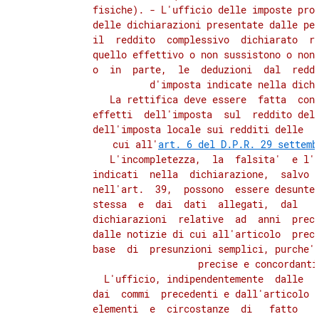
41
          fisiche). - L'ufficio delle imposte proc
          delle dichiarazioni presentate dalle per
42
          il  reddito  complessivo  dichiarato  ri
43
          quello effettivo o non sussistono o non 
          o  in  parte,  le  deduzioni  dal  reddi
TITOLO VI
          d'imposta indicate nella dichi
DISPOSIZIONI PER AGEVOLARE
LA DEFINIZIONE DELLE SITUAZIONI
             La rettifica deve essere  fatta  con 
E PENDENZE TRIBUTARIE
          effetti  dell'imposta  sul  reddito dell
CAPO II
          dell'imposta locale sui redditi delle  v
IMPOSTE INDIRETTE
          cui all'
art. 6 del D.P.R. 29 settemb
44
             L'incompletezza,  la  falsita'  e l'i
          indicati  nella  dichiarazione,  salvo  
45
          nell'art.  39,  possono  essere desunte 
46
          stessa  e  dai  dati  allegati,  dal   c
          dichiarazioni  relative  ad  anni  prece
47
          dalle notizie di cui all'articolo  prece
48
          base  di  presunzioni semplici, purche' 
          precise e concordanti.
49
            L'ufficio, indipendentemente  dalle  d
50
          dai  commi  precedenti e dall'articolo 3
          elementi  e  circostanze  di   fatto   c
51