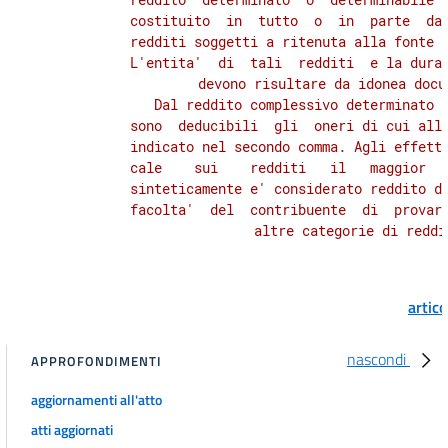
          costituito  in  tutto  o  in  parte  da 
62 bis
          redditi soggetti a ritenuta alla fonte a
TITOLO VI
          L'entita'  di  tali  redditi  e la durat
DISPOSIZIONI PER AGEVOLARE
          devono risultare da idonea docum
LA DEFINIZIONE DELLE SITUAZIONI
             Dal reddito complessivo determinato  
E PENDENZE TRIBUTARIE
          sono  deducibili  gli  oneri di cui all'
CAPO IV
          indicato nel secondo comma. Agli effetti
SOSTITUTI DI IMPOSTA
          cale    sui    redditi   il   maggior   
63
          sinteticamente e' considerato reddito di
TITOLO VI
          facolta'  del  contribuente  di  provarn
DISPOSIZIONI PER AGEVOLARE
LA DEFINIZIONE DELLE SITUAZIONI
E PENDENZE TRIBUTARIE
CAPO V
DEFINIZIONE AGEVOLATA
artic
DELLE CONTROVERSIE DOGANALI
64
nascondi
APPROFONDIMENTI
TITOLO VI
DISPOSIZIONI PER AGEVOLARE
aggiornamenti all'atto
LA DEFINIZIONE DELLE SITUAZIONI
E PENDENZE TRIBUTARIE
atti aggiornati
CAPO VI