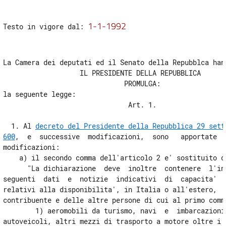
REVISIONE DEL REGIME DEI COEFFICIENTI
4
1-1-1992
Testo in vigore dal: 
5
6
La Camera dei deputati ed il Senato della Repubblca hann
7
                   IL PRESIDENTE DELLA REPUBBLICA 

8
                              PROMULGA: 

la seguente legge: 

TITOLO I
                               Art. 1. 

DISPOSIZIONI PER CONTRASTARE
L'EVASIONE FISCALE
ED ALLEGARE LA BASE IMPONIBILE
  1. Al 
decreto del Presidente della Repubblica 29 sette
CAPO III
600
,  e  successive  modificazioni,  sono   apportate   
DISPOSIZIONI PER ALLARGARE LA BASE IMPONIBILE
modificazioni: 

9
    a) il secondo comma dell'articolo 2 e' sostituito da
      "La dichiarazione  deve  inoltre  contenere  l'ind
10
seguenti  dati  e  notizie  indicativi  di  capacita'   
TITOLO I
relativi alla disponibilita', in Italia o all'estero,  d
DISPOSIZIONI PER CONTRASTARE
contribuente e delle altre persone di cui al primo comma
L'EVASIONE FISCALE
        1) aeromobili da turismo, navi  e  imbarcazioni 
ED ALLEGARE LA BASE IMPONIBILE
autoveicoli, altri mezzi di trasporto a motore oltre i 2
CAPO IV