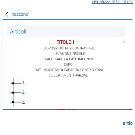
visualizza atto intero
nascondi
Articoli
TITOLO I
DISPOSIZIONI PER CONTRASTARE
L'EVASIONE FISCALE
ED ALLEGARE LA BASE IMPONIBILE
CAPO I
DATI INDICATIVI DI CAPACITÀ CONTRIBUTIVA.
ACCERTAMENTI PARZIALI
1
2
3
TITOLO I
DISPOSIZIONI PER CONTRASTARE
L'EVASIONE FISCALE
artic
ED ALLEGARE LA BASE IMPONIBILE
CAPO II