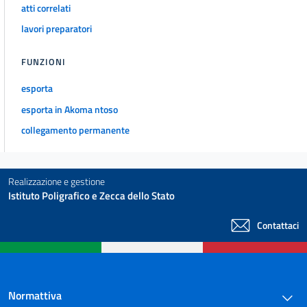
atti correlati
DISPOSIZIONI VARIE
65
lavori preparatori
66
FUNZIONI
TITOLO VII
DELEGA AL PRESENTE DELLA REPUBBLICA
esporta
PER CONCESSIONEDI AMNISTIA
PER REATI TRIBUTARI
esporta in Akoma ntoso
67
collegamento permanente
68
TITOLO VIII
DISPOSIZIONI VARIE
Realizzazione e gestione
69
Istituto Poligrafico e Zecca dello Stato
70
Contattaci
71
72
73
Normattiva
74