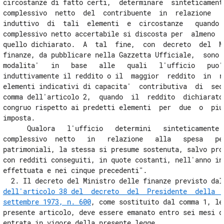
circostanze di fatto certi,  determinare  sinteticamente
CAPO II
complessivo  netto  del  contribuente  in  relazione   a
DISPOSIZIONI IN MATERIA DI RISCOSSIONE E DEFINIZIONE DEI CREDITI
induttivo  di  tali  elementi  e  circostanze   quando  
DICHIARATI INESIGIBILI DAI CESSATI ESATTORI
complessivo netto accertabile si discosta per  almeno  u
17
quello dichiarato.  A  tal  fine,  con  decreto  del  Mi
TITOLO III
finanze, da pubblicare nella Gazzetta Ufficiale,  sono  
DISPOSIZIONI PER LA TRASPARENZA
modalita'   in   base   alle   quali   l'ufficio   puo' 
DEI RAPPORTI TRA AMMINISTRAZIONE
induttivamente il reddito o il  maggior  reddito  in  re
FINANZIARIA E CONTRIBUENTI
elementi indicativi di capacita'  contributiva  di  seco
CAPO I
comma dell'articolo 2,  quando  il  reddito  dichiarato 
POTERI DEGLI UFFICI PER L'ADEMPIMENTO
congruo rispetto ai predetti elementi  per  due  o  piu'
DEI LORO COMPITI E OBBLIGHI DI COMUNICAZIONE
E ALLEGAZIONE
imposta. 

18
      Qualora   l'ufficio   determini   sinteticamente  
complessivo  netto   in   relazione   alla   spesa   per
19
patrimoniali, la stessa si presume sostenuta, salvo prov
20
con redditi conseguiti, in quote costanti, nell'anno in 
effettuata e nei cinque precedenti". 

TITOLO III
  2. Il decreto del Ministro delle finanze previsto dal
DISPOSIZIONI PER LA TRASPARENZA
dell'articolo 38 del  decreto  del  Presidente  della  R
DEI RAPPORTI TRA AMMINISTRAZIONE
settembre 1973, n. 600
, come sostituito dal comma 1, le
FINANZIARIA E CONTRIBUENTI
presente articolo, deve essere emanato entro sei mesi da
CAPO II
INTERPELLO DELL'AMMINISTRAZIONE