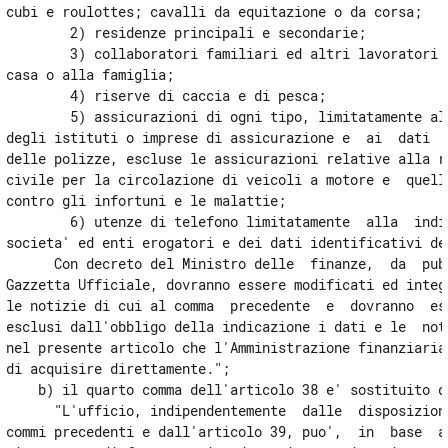
ADEMPIMENTI STRUMENTALI E DISPOSIZIONI
cubi e roulottes; cavalli da equitazione o da corsa; 

PER CONTENERE L'ELUSIONE E PER REPRIMERE
        2) residenze principali e secondarie; 

IL CONTRABBANDO DI TABACCHI
        3) collaboratori familiari ed altri lavoratori  
11
casa o alla famiglia; 

        4) riserve di caccia e di pesca; 

12
        5) assicurazioni di ogni tipo, limitatamente all
13
degli istituti o imprese di assicurazione e  ai  dati  i
delle polizze, escluse le assicurazioni relative alla re
14
civile per la circolazione di veicoli a motore e  quelle
TITOLO II
contro gli infortuni e le malattie; 

SEMPLIFICAZIONE E
        6) utenze di telefono limitatamente  alla  indic
RAZIONALIZZAZIONE DELLE
societa' ed enti erogatori e dei dati identificativi del
PROCEDURE
      Con decreto del Ministro delle  finanze,  da  pubb
CAPO I
Gazzetta Ufficiale, dovranno essere modificati ed integr
DISPOSIZIONI PER LA SEMPLIFICAZIONE DI
TALUNE PROCEDURE DI RIMBORSO
le notizie di cui al comma  precedente  e  dovranno  ess
esclusi dall'obbligo della indicazione i dati e le  noti
15
nel presente articolo che l'Amministrazione finanziaria 
16
di acquisire direttamente."; 

TITOLO II
    b) il quarto comma dell'articolo 38 e' sostituito da
      "L'ufficio, indipendentemente  dalle  disposizioni
SEMPLIFICAZIONE E
RAZIONALIZZAZIONE DELLE
commi precedenti e dall'articolo 39, puo',  in  base  ad
PROCEDURE