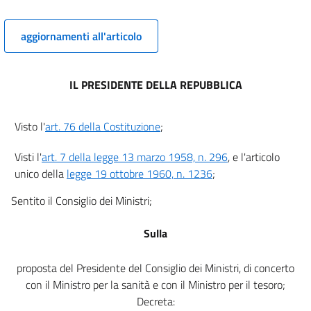
TITOLO II
CONSIGLIO PROVINCIALE DI SANITÀ
aggiornamenti all'articolo
CAPO I
Attribuzioni
10
IL PRESIDENTE DELLA REPUBBLICA
11
CAPO II
Visto l'
art. 76 della Costituzione
;
Composizione
12
Visti l'
art. 7 della legge 13 marzo 1958, n. 296
, e l'articolo
unico della
legge 19 ottobre 1960, n. 1236
;
13
CAPO III
Sentito il Consiglio dei Ministri;
Ordinamento
14
Sulla
15
proposta del Presidente del Consiglio dei Ministri, di concerto
16
con il Ministro per la sanità e con il Ministro per il tesoro;
TITOLO III
Decreta:
DISPOSIZIONI COMUNI AL CONSIGLIO SUPERIORE DI SANITÀ E AI CONSIGLI