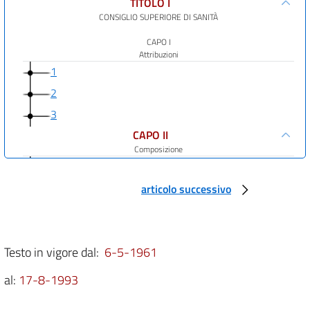
TITOLO I
CONSIGLIO SUPERIORE DI SANITÀ
CAPO I
Attribuzioni
1
2
3
CAPO II
Composizione
4
CAPO III
articolo successivo
Ordinamento
5
6
Testo in vigore dal:
6-5-1961
7
al:
17-8-1993
8
9