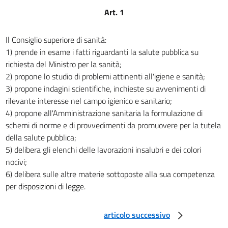
PROVINCIALI DI SANITÀ
Art. 1
17
18
Il Consiglio superiore di sanità:
TITOLO IV
1) prende in esame i fatti riguardanti la salute pubblica su
UFFICIO MEDICO LEGALE
richiesta del Ministro per la sanità;
19
2) propone lo studio di problemi attinenti all'igiene e sanità;
20
3) propone indagini scientifiche, inchieste su avvenimenti di
rilevante interesse nel campo igienico e sanitario;
4) propone all'Amministrazione sanitaria la formulazione di
schemi di norme e di provvedimenti da promuovere per la tutela
della salute pubblica;
5) delibera gli elenchi delle lavorazioni insalubri e dei colori
nocivi;
6) delibera sulle altre materie sottoposte alla sua competenza
per disposizioni di legge.
articolo successivo