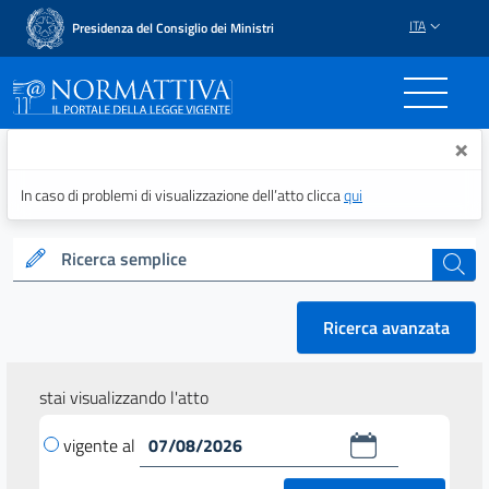
ITA
Presidenza del Consiglio dei Ministri
Normattiva - Il portale del
×
In caso di problemi di visualizzazione dell’atto clicca
qui
Ricerca semplice
cerca
Ricerca avanzata
stai visualizzando l'atto
vigente al