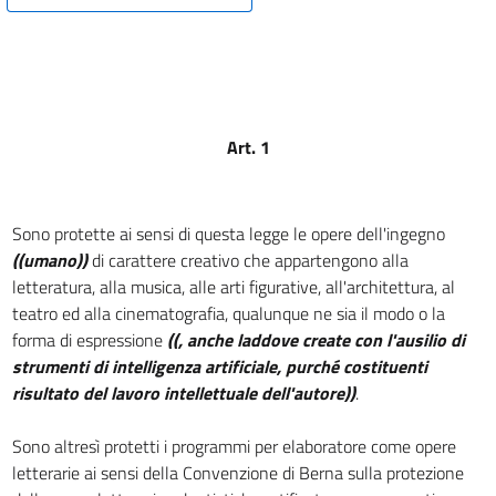
CAPO III
Contenuto e durata del diritto di
autore
Sezione
I
Protezione della utilizzazione economica
Art. 1
dell'opera
12
12 bis
Sono protette ai sensi di questa legge le opere dell'ingegno
12 ter
((umano))
di carattere creativo che appartengono alla
letteratura, alla musica, alle arti figurative, all'architettura, al
13
teatro ed alla cinematografia, qualunque ne sia il modo o la
14
forma di espressione
((, anche laddove create con l'ausilio di
15
strumenti di intelligenza artificiale, purché costituenti
15 bis
risultato del lavoro intellettuale dell'autore))
.
16
Sono altresì protetti i programmi per elaboratore come opere
16 bis
letterarie ai sensi della Convenzione di Berna sulla protezione