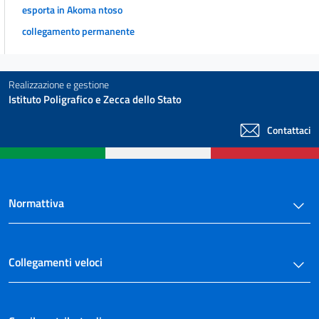
Sezione III
esporta in Akoma ntoso
Durata dei diritti di utilizzazione economica dell'opera
collegamento permanente
25
26
27
Realizzazione e gestione
Istituto Poligrafico e Zecca dello Stato
27 bis
28
Contattaci
29
30
31
Normattiva
32
32 bis
32 ter
Collegamenti veloci
32 quater
CAPO IV
Norme particolari ai diritti di utilizzazione economica per