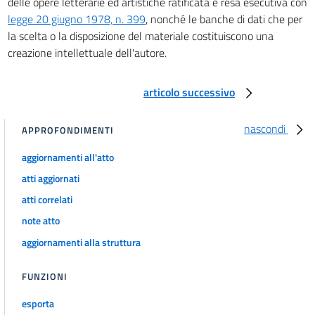
16 ter
delle opere letterarie ed artistiche ratificata e resa esecutiva con
legge 20 giugno 1978, n. 399
, nonché le banche di dati che per
16 quater
la scelta o la disposizione del materiale costituiscono una
16 quinquies
creazione intellettuale dell'autore.
17
18
articolo successivo
18 bis
nascondi
APPROFONDIMENTI
19
Sezione II
aggiornamenti all'atto
Protezione dei diritti sull'opera a difesa
atti aggiornati
della
personalità dell'autore (Diritto morale dell'autore)
atti correlati
20
note atto
21
aggiornamenti alla struttura
22
23
FUNZIONI
24
esporta