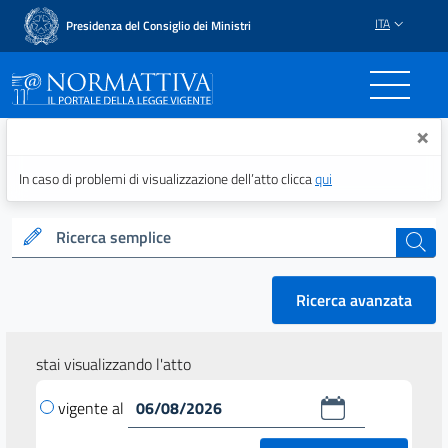
ITA
Presidenza del Consiglio dei Ministri
Normattiva - Il portale del
×
In caso di problemi di visualizzazione dell’atto clicca
qui
Ricerca semplice
cerca
Ricerca avanzata
stai visualizzando l'atto
vigente al