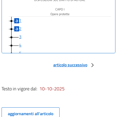
CAPO I
Opere protette
1
2
3
4
5
CAPO II
articolo successivo
Soggetti del diritto
6
7
Testo in vigore dal:
10-10-2025
8
9
10
11
aggiornamenti all'articolo