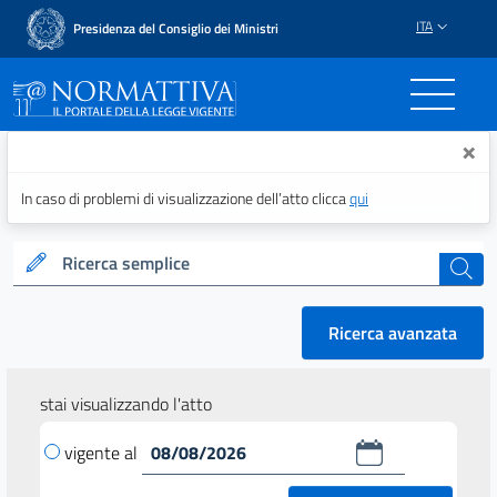
ITA
Presidenza del Consiglio dei Ministri
Normattiva - Il portale del
×
In caso di problemi di visualizzazione dell’atto clicca
qui
Ricerca semplice
cerca
Ricerca avanzata
stai visualizzando l'atto
vigente al