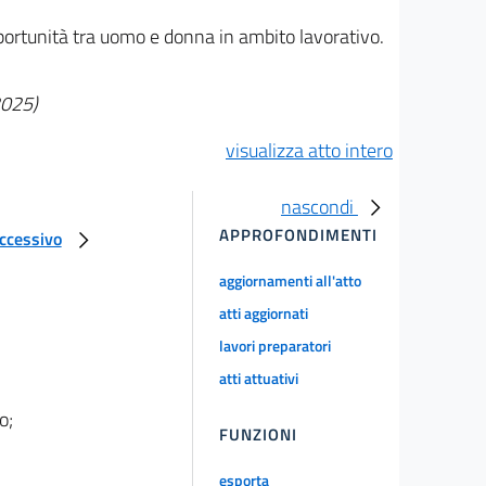
opportunità tra uomo e donna in ambito lavorativo.
2025)
visualizza atto intero
nascondi
APPROFONDIMENTI
uccessivo
aggiornamenti all'atto
atti aggiornati
lavori preparatori
atti attuativi
o;
FUNZIONI
esporta