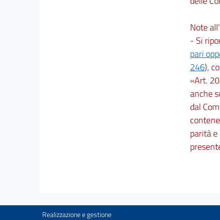
delle C
Note all'
- Si ripo
pari op
246
), c
«Art. 20
anche su
dal Comi
contenen
parità e
present
Realizzazione e gestione