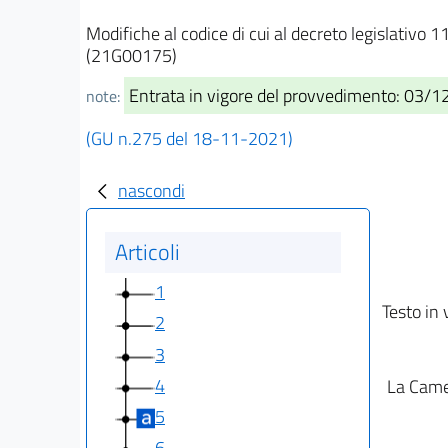
Modifiche al codice di cui al decreto legislativo 1
(21G00175)
Entrata in vigore del provvedimento: 03/
note:
(GU n.275 del 18-11-2021)
nascondi
Articoli
1
Testo in 
2
3
4
La Camer
5
6