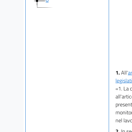
1.
All'
a
legisla
«1. La c
all'arti
present
monitor
nel lavo
2.
In se