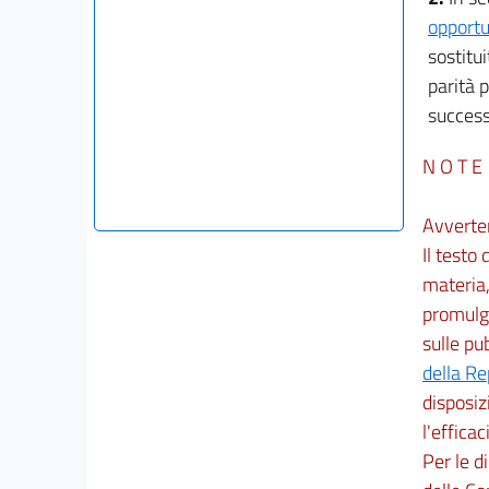
opportu
sostitu
parità 
success
N O T E
Avverte
Il testo
materia,
promulga
sulle pu
della R
disposiz
l'efficac
Per le d