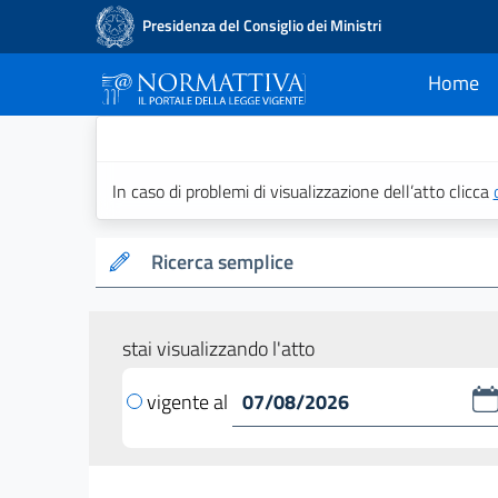
Presidenza del Consiglio dei Ministri
Home
current
Normattiva - Il po
In caso di problemi di visualizzazione dell’atto clicca
Ricerca semplice
stai visualizzando l'atto
vigente al