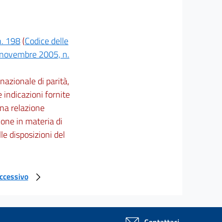
n. 198
(
Codice delle
8 novembre 2005, n.
 nazionale di parità,
 indicazioni fornite
una relazione
ione in materia di
lle disposizioni del
uccessivo
Contattaci