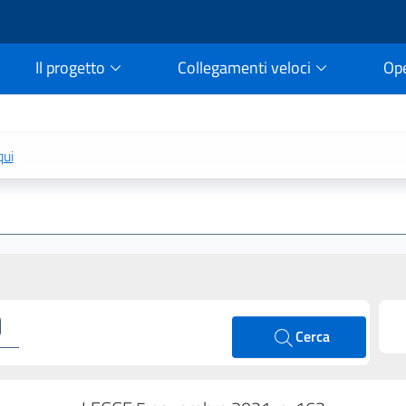
Il progetto
Collegamenti veloci
Op
rtale della legge vigent
qui
Cerca