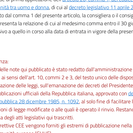
nità tra uomo e donna
, di cui al
decreto legislativo 11 aprile
ito dal comma 1 del presente articolo, la consigliera o il consi
presenta la relazione di cui al medesimo comma entro il 30 g
ivo a quello in corso alla data di entrata in vigore della prese
nza:
 delle note qui pubblicato è stato redatto dall'amministrazio
 ai sensi dell'art. 10, commi 2 e 3, del testo unico delle dispos
zione delle leggi, sull'emanazione dei decreti del Presidente
bblicazioni ufficiali della Repubblica italiana, approvato con
de
epubblica 28 dicembre 1985, n. 1092
, al solo fine di facilitare
ioni di legge modificate o alle quali è operato il rinvio. Restano
ia degli atti legislativi qui trascritti.
irettive CEE vengono forniti gli estremi di pubblicazione nella