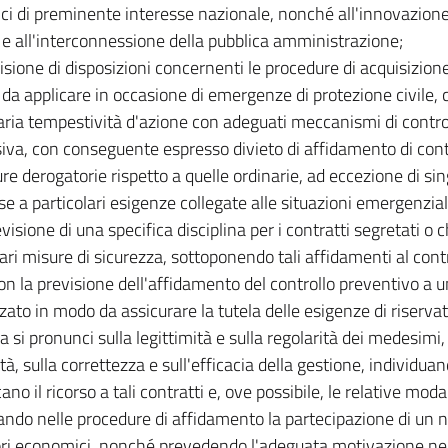
ici di preminente interesse nazionale, nonché all'innovazion
e e all'interconnessione della pubblica amministrazione;
visione di disposizioni concernenti le procedure di acquisizione 
i da applicare in occasione di emergenze di protezione civile,
ria tempestività d'azione con adeguati meccanismi di control
iva, con conseguente espresso divieto di affidamento di cont
re derogatorie rispetto a quelle ordinarie, ad eccezione di sin
e a particolari esigenze collegate alle situazioni emergenzial
visione di una specifica disciplina per i contratti segretati o
lari misure di sicurezza, sottoponendo tali affidamenti al contr
con la previsione dell'affidamento del controllo preventivo a un
zato in modo da assicurare la tutela delle esigenze di riserv
a si pronunci sulla legittimità e sulla regolarità dei medesimi
tà, sulla correttezza e sull'efficacia della gestione, individua
cano il ricorso a tali contratti e, ove possibile, le relative moda
ando nelle procedure di affidamento la partecipazione di un
ri economici, nonché prevedendo l'adeguata motivazione nel 