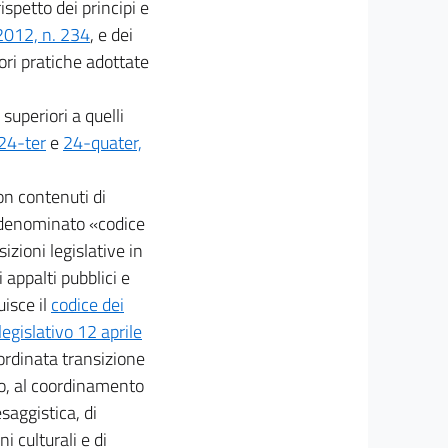
ispetto dei principi e
 2012, n. 234
, e dei
iori pratiche adottate
superiori a quelli
 24-ter
e
24-quater,
on contenuti di
re denominato «codice
izioni legislative in
 appalti pubblici e
uisce il
codice dei
legislativo 12 aprile
ordinata transizione
tro, al coordinamento
saggistica, di
i culturali e di