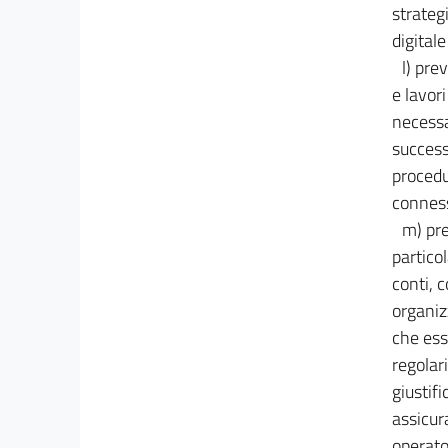
strateg
digital
l) pre
e lavor
necessa
success
procedu
conness
m) pre
partico
conti, 
organiz
che ess
regolari
giustifi
assicur
operato