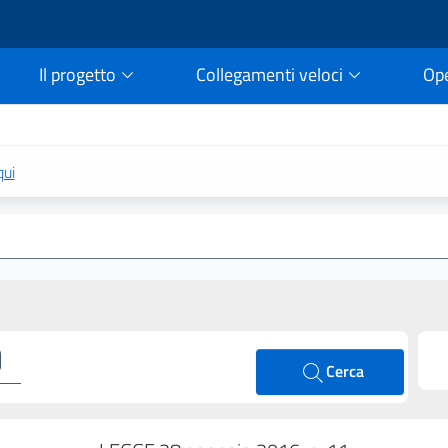
Il progetto
Collegamenti veloci
Op
rtale della legge vigent
qui
Cerca