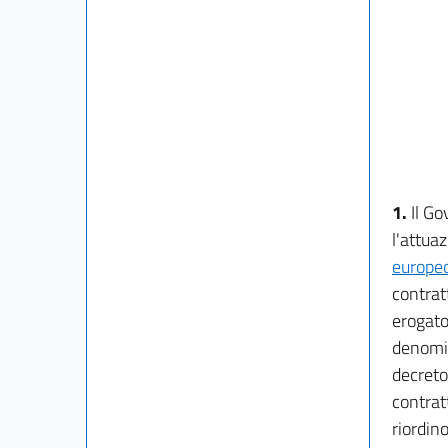
1.
Il Go
l'attua
europeo
contratt
erogator
denomin
decreto 
contratt
riordin