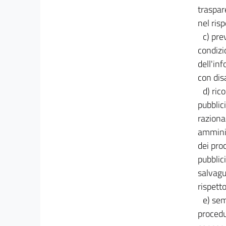
traspar
nel risp
c) pre
condizi
dell'in
con dis
d) ric
pubblic
raziona
amminis
dei pro
pubblici
salvagu
rispetto
e) sem
procedur