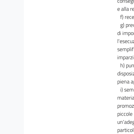
consegu
e alla 
f) rec
g) pre
di impor
l'esecuz
semplif
imparzia
h) pun
disposiz
piena a
i) sem
materia
promozio
piccole
un'adeg
partico