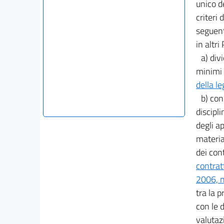
unico de
criteri d
seguenti
in altr
a) div
minimi r
della l
b) con
discipl
degli ap
materia
dei cont
contratt
2006, n
tra la 
con le 
valutazi