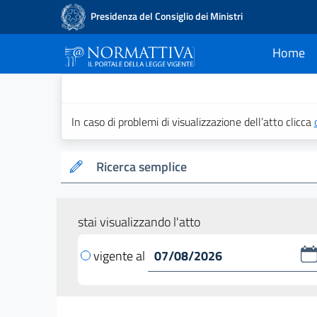
Presidenza del Consiglio dei Ministri
Home
current
Normattiva - Il po
In caso di problemi di visualizzazione dell’atto clicca
Ricerca semplice
stai visualizzando l'atto
vigente al