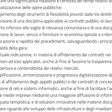
ire una significativa riduzione e certezza dei tempi relativi a
realizzazione delle opere pubbliche;
epimento degli strumenti di flessibilità previsti dalle tre diretti
visione di una disciplina applicabile ai contratti pubblici di lavo
to inferiore alle soglie di rilevanza comunitaria e di una disci
ione di lavori, servizi e forniture in economia ispirate a crite
icazione e rapidità dei procedimenti, salvaguardando i princip
lità della gara;
tuale indicazione, in materia di affidamento dei contratti nei s
ioni ad essi applicabili, anche al fine di favorire la trasparenz
pertura e contendibilità dei relativi mercati;
plificazione, armonizzazione e progressiva digitalizzazione d
 di affidamento degli appalti pubblici e dei contratti di conce
ne di reti e sistemi informatici, anche al fine di facilitare l'
 e medie imprese mediante una maggiore diffusione di inform
uata tempistica, e di soluzioni innovative nelle materie disci
lare riguardo allo sviluppo delle infrastrutture e degli insedia