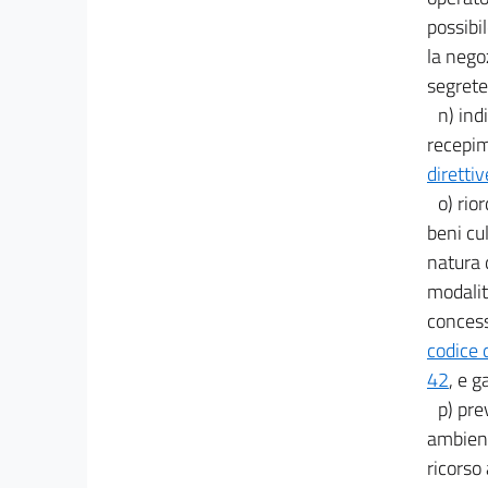
possibi
la nego
segrete
n) ind
recepim
dirett
o) rio
beni cul
natura d
modalità
concess
codice 
42
, e g
p) pre
ambient
ricorso 