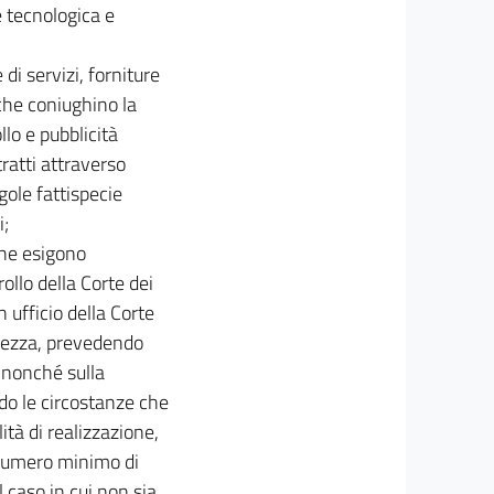
e tecnologica e
di servizi, forniture
 che coniughino la
lo e pubblicità
ratti attraverso
gole fattispecie
i;
 che esigono
ollo della Corte dei
 ufficio della Corte
atezza, prevedendo
, nonché sulla
ndo le circostanze che
lità di realizzazione,
 numero minimo di
caso in cui non sia