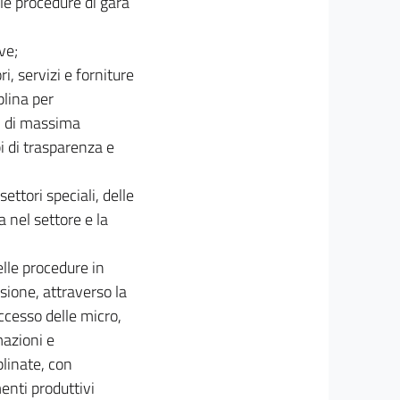
lle procedure di gara
ve;
ri, servizi e forniture
plina per
ri di massima
i di trasparenza e
ettori speciali, delle
a nel settore e la
elle procedure in
ssione, attraverso la
accesso delle micro,
azioni e
plinate, con
menti produttivi