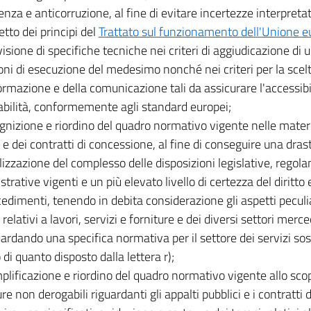
enza e anticorruzione, al fine di evitare incertezze interpretat
etto dei principi del
Trattato sul funzionamento dell'Unione 
visione di specifiche tecniche nei criteri di aggiudicazione di 
oni di esecuzione del medesimo nonché nei criteri per la scelt
formazione e della comunicazione tali da assicurare l'accessibi
abilità, conformemente agli standard europei;
ognizione e riordino del quadro normativo vigente nelle materi
i e dei contratti di concessione, al fine di conseguire una dras
lizzazione del complesso delle disposizioni legislative, regol
trative vigenti e un più elevato livello di certezza del diritto
cedimenti, tenendo in debita considerazione gli aspetti peculia
 relativi a lavori, servizi e forniture e dei diversi settori merceo
ardando una specifica normativa per il settore dei servizi sost
 di quanto disposto dalla lettera r);
plificazione e riordino del quadro normativo vigente allo sco
e non derogabili riguardanti gli appalti pubblici e i contratti 