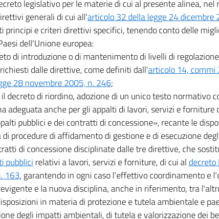
creto legislativo per le materie di cui al presente alinea, nel r
irettivi generali di cui all'
articolo 32 della legge 24 dicembre
 principi e criteri direttivi specifici, tenendo conto delle migl
i Paesi dell'Unione europea:
ieto di introduzione o di mantenimento di livelli di regolazione 
ichiesti dalle direttive, come definiti dall'
articolo 14, commi
egge 28 novembre 2005, n. 246
;
 il decreto di riordino, adozione di un unico testo normativo c
ina adeguata anche per gli appalti di lavori, servizi e fornitu
palti pubblici e dei contratti di concessione», recante le dispos
 di procedure di affidamento di gestione e di esecuzione degli
ratti di concessione disciplinate dalle tre direttive, che sostit
i pubblici
relativi a lavori, servizi e forniture, di cui al
decreto 
. 163
, garantendo in ogni caso l'effettivo coordinamento e l'
previgente e la nuova disciplina, anche in riferimento, tra l'al
disposizioni in materia di protezione e tutela ambientale e pae
one degli impatti ambientali, di tutela e valorizzazione dei ben