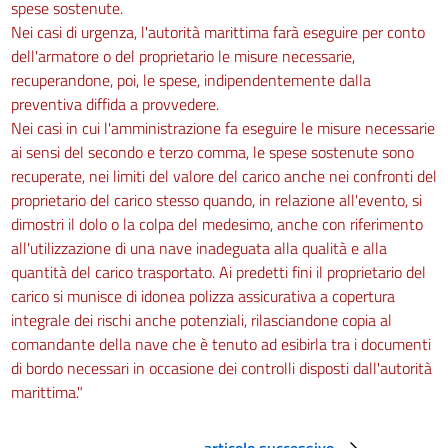
spese sostenute.
47
Nei casi di urgenza, l'autorità marittima farà eseguire per conto
48
dell'armatore o del proprietario le misure necessarie,
recuperandone, poi, le spese, indipendentemente dalla
49
preventiva diffida a provvedere.
50
Nei casi in cui l'amministrazione fa eseguire le misure necessarie
Capo VII
ai sensi del secondo e terzo comma, le spese sostenute sono
Disposizioni in materia di difesa del suolo
recuperate, nei limiti del valore del carico anche nei confronti del
51
proprietario del carico stesso quando, in relazione all'evento, si
52
dimostri il dolo o la colpa del medesimo, anche con riferimento
all'utilizzazione di una nave inadeguata alla qualità e alla
53
quantità del carico trasportato. Ai predetti fini il proprietario del
54
carico si munisce di idonea polizza assicurativa a copertura
55
integrale dei rischi anche potenziali, rilasciandone copia al
56
comandante della nave che è tenuto ad esibirla tra i documenti
di bordo necessari in occasione dei controlli disposti dall'autorità
57
marittima."
Capo VIII
Disposizioni per garantire l'accesso universale all'acqua
58
articolo successivo