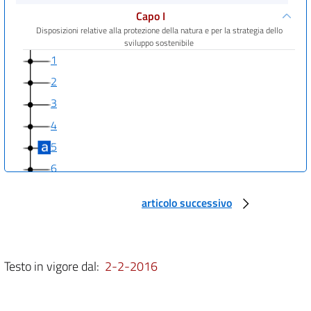
Capo I
Disposizioni relative alla protezione della natura e per la strategia dello
sviluppo sostenibile
1
2
3
4
5
6
7
articolo successivo
Capo II
Disposizioni relative alle procedure di Valutazione di impatto ambientale e
sanitario
8
Testo in vigore dal:
2-2-2016
9
Capo III
Disposizioni in materia di emissioni di gas a effetto serra e di impianti per la