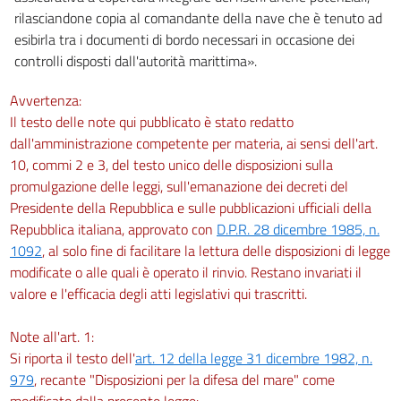
22
rilasciandone copia al comandante della nave che è tenuto ad
Capo V
esibirla tra i documenti di bordo necessari in occasione dei
Disposizioni incentivanti per i prodotti derivanti da materiali post consumo o
controlli disposti dall'autorità marittima».
dal recupero degli scarti e dei materiali rivenienti dal disassemblaggio dei
prodotti complessi
Avvertenza:
23
Il testo delle note qui pubblicato è stato redatto
Capo VI
dall'amministrazione competente per materia, ai sensi dell'art.
Disposizioni relative alla gestione dei rifiuti
10, commi 2 e 3, del testo unico delle disposizioni sulla
24
promulgazione delle leggi, sull'emanazione dei decreti del
25
Presidente della Repubblica e sulle pubblicazioni ufficiali della
Repubblica italiana, approvato con
D.P.R. 28 dicembre 1985, n.
26
1092
, al solo fine di facilitare la lettura delle disposizioni di legge
27
modificate o alle quali è operato il rinvio. Restano invariati il
28
valore e l'efficacia degli atti legislativi qui trascritti.
29
Note all'art. 1:
30
Si riporta il testo dell'
art. 12 della legge 31 dicembre 1982, n.
31
979
, recante "Disposizioni per la difesa del mare" come
32
modificato dalla presente legge: