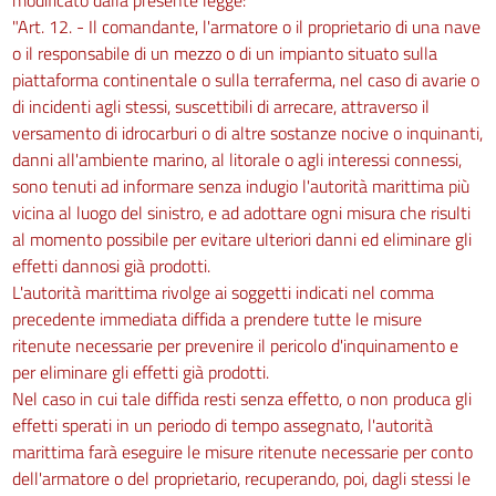
"Art. 12. - Il comandante, l'armatore o il proprietario di una nave
33
o il responsabile di un mezzo o di un impianto situato sulla
34
piattaforma continentale o sulla terraferma, nel caso di avarie o
35
di incidenti agli stessi, suscettibili di arrecare, attraverso il
versamento di idrocarburi o di altre sostanze nocive o inquinanti,
36
danni all'ambiente marino, al litorale o agli interessi connessi,
37
sono tenuti ad informare senza indugio l'autorità marittima più
38
vicina al luogo del sinistro, e ad adottare ogni misura che risulti
al momento possibile per evitare ulteriori danni ed eliminare gli
39
effetti dannosi già prodotti.
40
L'autorità marittima rivolge ai soggetti indicati nel comma
41
precedente immediata diffida a prendere tutte le misure
42
ritenute necessarie per prevenire il pericolo d'inquinamento e
per eliminare gli effetti già prodotti.
43
Nel caso in cui tale diffida resti senza effetto, o non produca gli
44
effetti sperati in un periodo di tempo assegnato, l'autorità
45
marittima farà eseguire le misure ritenute necessarie per conto
dell'armatore o del proprietario, recuperando, poi, dagli stessi le
46