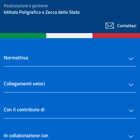
67
Realizzazione e gestione
Istituto Poligrafico e Zecca dello Stato
68
69
Contattaci
70
71
72
Normattiva
73
74
75
Collegamenti veloci
76
77
Con il contributo di
78
79
In collaborazione con
Allegati