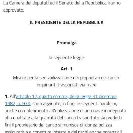
La Camera dei deputati ed il Senato della Repubblica hanno
produzione di energia
approvato;
10
11
IL PRESIDENTE DELLA REPUBBLICA
12
13
Promulga
14
la seguente legge:
15
Capo IV
Art. 1
Disposizioni relative al Green public procurement
Misure per la sensibilizzazione dei proprietari dei carichi
16
inquinanti trasportati via mare
17
1.
All'
articolo 12, quarto comma, della legge 31 dicembre
18
1982, n. 979
, sono aggiunte, in fine, le seguenti parole: «,
19
anche con riferimento all'utilizzazione di una nave inadeguata
alla qualità e alla quantità del carico trasportato. Ai predetti
20
fini il proprietario del carico si munisce di idonea polizza
21
assicurativa a copertura integrale dei rischi anche potenziali,