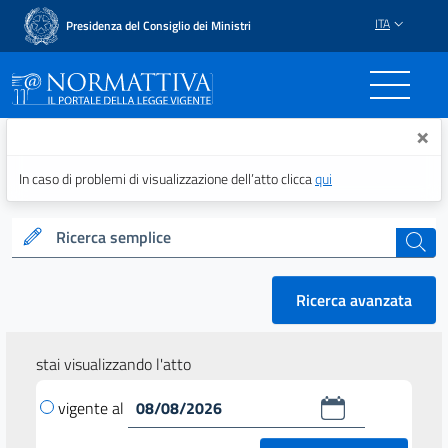
ITA
Presidenza del Consiglio dei Ministri
Normattiva - Il portale del
×
In caso di problemi di visualizzazione dell’atto clicca
qui
Ricerca semplice
cerca
Ricerca avanzata
stai visualizzando l'atto
vigente al