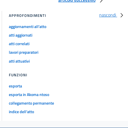
59
nascondi
APPROFONDIMENTI
60
61
aggiornamenti all'atto
atti aggiornati
62
atti correlati
63
lavori preparatori
Capo IX
Disposizioni in materia di procedimenti autorizzatori relativi alle infrastrutture
atti attuativi
di comunicazione elettronica per impianti radioelettrici e in materia di scambio
di beni usati
FUNZIONI
64
Capo X
esporta
Disposizioni in materia di disciplina degli scarichi e del riutilizzo di residui
esporta in Akoma ntoso
vegetali
65
collegamento permanente
66
indice dell'atto
Capo XI
Disposizioni varie in materia ambientale