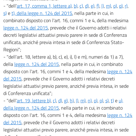
- "dell'
art. 17, comma 1, lettere a)
,
b)
,
c)
,
d)
,
e)
,
f)
,
l)
,
m)
,
o)
,
q)
,
r)
,
s)
e
t), della legge n. 124 del 2015
, nella parte in cui, in
combinato disposto con l'art. 16, commi 1 e 4, della medesima
legge n. 124 del 2015
, prevede che il Governo adotti i relativi
decreti legislativi attuativi previo parere in sede di Conferenza
unificata, anziché previa intesa in sede di Conferenza Stato-
Regioni";
- "dell'art. 18, lettere a), b), c), e), i), l) e m), numeri da 1) a 7),
della
legge n. 124 del 2015
, nella parte in cui, in combinato
disposto con l'art. 16, commi 1 e 4, della medesima
legge n. 124
del 2015
, prevede che il Governo adotti i relativi decreti
legislativi attuativi previo parere, anziché previa intesa, in sede
di Conferenza unificata";
- "dell'
art. 19, lettere b)
,
c)
,
d)
,
g)
,
h)
,
l)
,
m)
,
n)
,
o)
,
p)
,
s)
,
t)
e
u),
della legge n. 124 del 2015
, nella parte in cui, in combinato
disposto con l'art. 16, commi 1 e 4, della medesima
legge n. 124
del 2015
, prevede che il Governo adotti i relativi decreti
legislativi attuativi previo parere, anziché previa intesa, in sede