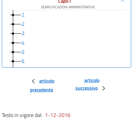
Capo I
SEMPLIFICAZIONI AMMINISTRATIVE
1
2
3
4
5
6
7
Capo II
articolo
articolo
ORGANIZZAZIONE
successivo
precedente
8
9
10
Testo in vigore dal:
1-12-2016
Capo III
PERSONALE
11