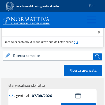
ITA
Presidenza del Consiglio dei Ministri
Normattiva - Il portale del
×
In caso di problemi di visualizzazione dell’atto clicca
qui
Ricerca semplice
cerca
Ricerca avanzata
stai visualizzando l'atto
vigente al