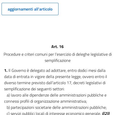
12
aggiornamenti all'articolo
13
14
15
Capo IV
DELEGHE PER LA SEMPLIFICAZIONE NORMATIVA
Art. 16
16
Procedure e criteri comuni per l'esercizio di deleghe legislative di
17
semplificazione
18
1.
Il Governo è delegato ad adottare, entro dodici mesi dalla
19
data di entrata in vigore della presente legge, ovvero entro il
diverso termine previsto dall'articolo 17, decreti legislativi di
20
semplificazione dei seguenti settori:
21
a) lavoro alle dipendenze delle amministrazioni pubbliche e
22
connessi profili di organizzazione amministrativa;
23
b) partecipazioni societarie delle amministrazioni pubbliche;
c) servizi pubblici locali di interesse economico generale.
((2))