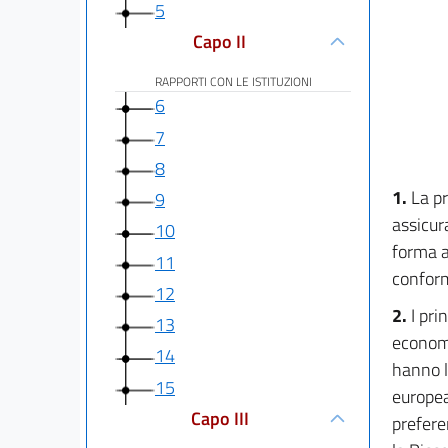
5
Capo II
RAPPORTI CON LE ISTITUZIONI
6
7
8
1.
La pr
9
assicura
10
forma a
11
conform
12
2.
I pri
13
economi
14
hanno l
15
europea
Capo III
prefere