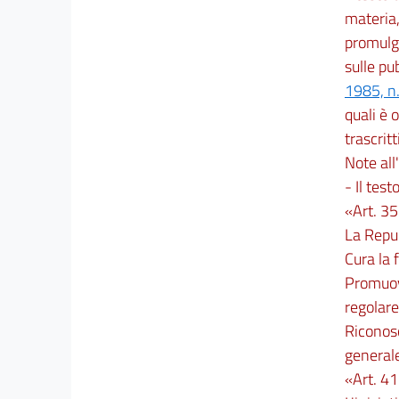
materia,
promulga
sulle pu
1985, n
quali è o
trascritti
Note all'
- Il test
«Art. 35
La Repub
Cura la 
Promuove
regolare 
Riconosc
generale,
«Art. 41