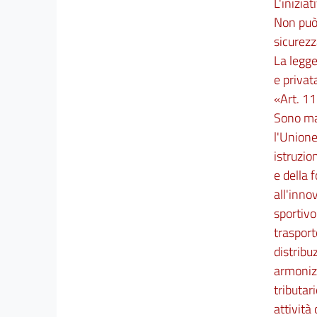
L'inizia
Non può 
sicurezz
La legge
e privat
«Art. 11
Sono mat
l'Unione
istruzio
e della 
all'inno
sportivo;
trasport
distribu
armonizz
tributar
attività