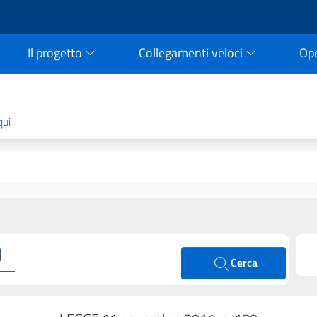
Il progetto
Collegamenti veloci
Op
rtale della legge vigent
qui
Cerca