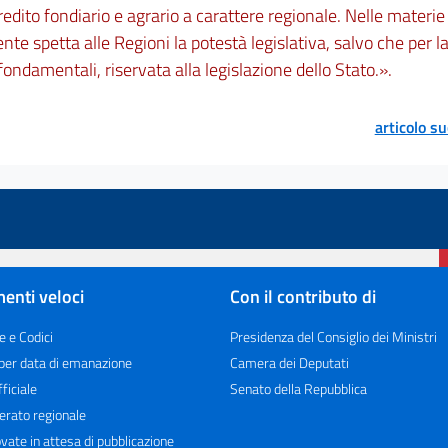
credito fondiario e agrario a carattere regionale. Nelle materie
nte spetta alle Regioni la potestà legislativa, salvo che per 
 fondamentali, riservata alla legislazione dello Stato.».
articolo s
enti veloci
Con il contributo di
e e Codici
Presidenza del Consiglio dei Ministri
 per data di emanazione
Camera dei Deputati
ficiale
Senato della Repubblica
erato regionale
vate in attesa di pubblicazione