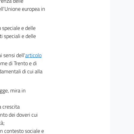
renza delle
ell'Unione europea in
 speciale e delle
i speciali e delle
 sensi dell'
articolo
ome di Trento e di
damentali di cui alla
egge, mira in
 crescita
to dei doveri cui
tà;
n contesto sociale e