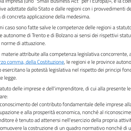
ola Impresa (uno "Small Business Act" per l'Europa)», e la coe
ve adottate dallo Stato e dalle regioni con i provvedimenti d
 di concreta applicazione della medesima.
ni caso sono fatte salve le competenze delle regioni a statuto
e autonome di Trento e di Bolzano ai sensi dei rispettivi statut
e norme di attuazione.
 materie attribuite alla competenza legislativa concorrente, ai
rzo comma, della Costituzione
, le regioni e le province auton
 esercitano la potestà legislativa nel rispetto dei principi fon
e legge.
atuto delle imprese e dell'imprenditore, di cui alla presente l
are:
riconoscimento del contributo fondamentale delle imprese alla
cupazione e alla prosperità economica, nonché al riconoscimen
ditore è tenuto ad attenersi nell'esercizio della propria attivi
romuovere la costruzione di un quadro normativo nonché di u