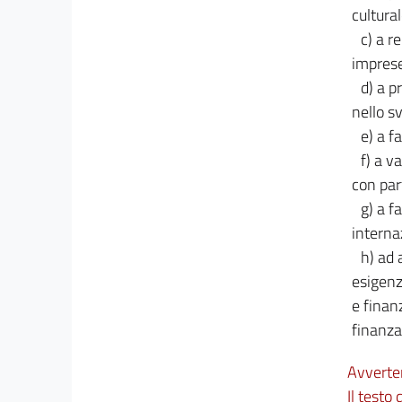
21
cultural
c) a r
imprese
d) a p
nello sv
e) a f
f) a v
con par
g) a f
interna
h) ad 
esigenz
e finan
finanza
Avverte
Il testo