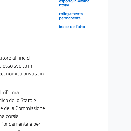
esporta in Akoma
ntoso
collegamento
permanente
indice dell'atto
tore al fine di
a esso svolto in
 economica privata in
i riforma
ico dello Stato e
one della Commissione
na corsia
ro fondamentale per