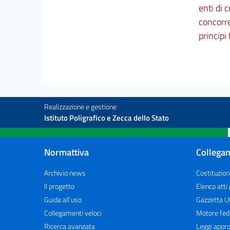
enti di 
concorre
principi
Realizzazione e gestione
Istituto Poligrafico e Zecca dello Stato
Normattiva
Collegam
Archivio news
Costituzion
Il progetto
Elenco atti
Guida all'uso
Gazzetta Uf
Collegamenti veloci
Motore fed
Ricerca avanzata
Leggi appro