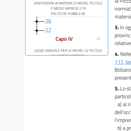
la Picc
DISPOSIZIONI IN MATERIA DI MICRO, PICCOLE
normati
E MEDIE IMPRESE E DI
POLITICHE PUBBLICHE
materia
16
3.
In og
17
provinc
Capo IV
relativ
LEGGE ANNUALE PER LE MICRO, LE PICCOLE
4.
Nelle
E LE MEDIE IMPRESE
117, te
18
Bolzano
Capo V
present
COMPETENZE REGIONALI E DEGLI ENTI
5.
Lo st
LOCALI
19
particol
a) al 
Capo VI
dell'oc
NORME FINALI
l'impren
20
b) a p