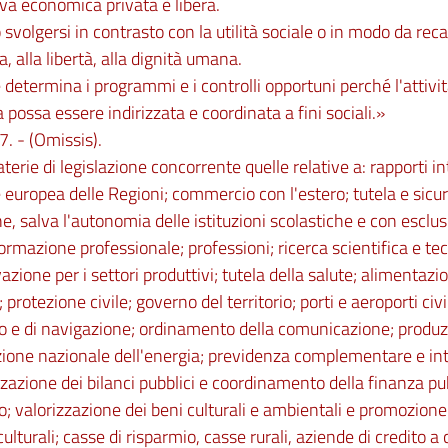
tiva economica privata è libera.
svolgersi in contrasto con la utilità sociale o in modo da rec
a, alla libertà, alla dignità umana.
 determina i programmi e i controlli opportuni perché l'attiv
a possa essere indirizzata e coordinata a fini sociali.»
7. - (Omissis).
erie di legislazione concorrente quelle relative a: rapporti i
 europea delle Regioni; commercio con l'estero; tutela e sicur
ne, salva l'autonomia delle istituzioni scolastiche e con esclus
formazione professionale; professioni; ricerca scientifica e t
vazione per i settori produttivi; tutela della salute; alimenta
 protezione civile; governo del territorio; porti e aeroporti civil
o e di navigazione; ordinamento della comunicazione; produz
zione nazionale dell'energia; previdenza complementare e int
azione dei bilanci pubblici e coordinamento della finanza pu
io; valorizzazione dei beni culturali e ambientali e promozion
 culturali; casse di risparmio, casse rurali, aziende di credito a