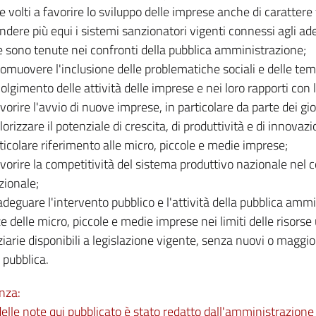
e volti a favorire lo sviluppo delle imprese anche di carattere 
endere più equi i sistemi sanzionatori vigenti connessi agli a
 sono tenute nei confronti della pubblica amministrazione;
romuovere l'inclusione delle problematiche sociali e delle te
olgimento delle attività delle imprese e nei loro rapporti con le
avorire l'avvio di nuove imprese, in particolare da parte dei gi
alorizzare il potenziale di crescita, di produttività e di innovaz
ticolare riferimento alle micro, piccole e medie imprese;
avorire la competitività del sistema produttivo nazionale nel
zionale;
adeguare l'intervento pubblico e l'attività della pubblica ammi
e delle micro, piccole e medie imprese nei limiti delle risors
ziarie disponibili a legislazione vigente, senza nuovi o maggior
 pubblica.
nza:
 delle note qui pubblicato è stato redatto dall'amministrazio