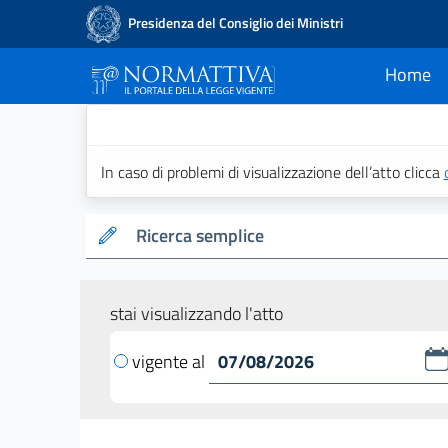
Presidenza del Consiglio dei Ministri
Home
current
Normattiva - Il po
In caso di problemi di visualizzazione dell’atto clicca
Ricerca semplice
stai visualizzando l'atto
vigente al