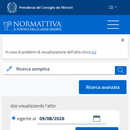
ITA
Presidenza del Consiglio dei Ministri
Normattiva - Il portale del
×
In caso di problemi di visualizzazione dell’atto clicca
qui
Ricerca semplice
cerca
Ricerca avanzata
stai visualizzando l'atto
vigente al