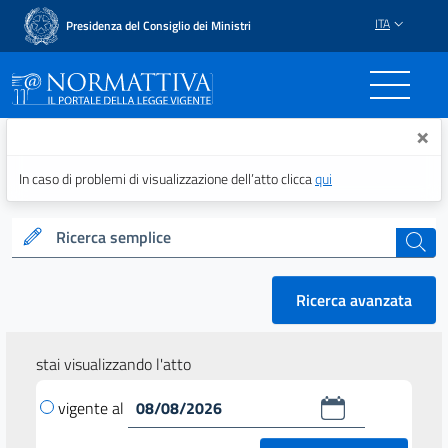
ITA
Presidenza del Consiglio dei Ministri
Normattiva - Il portale del
×
In caso di problemi di visualizzazione dell’atto clicca
qui
Ricerca semplice
cerca
Ricerca avanzata
stai visualizzando l'atto
vigente al