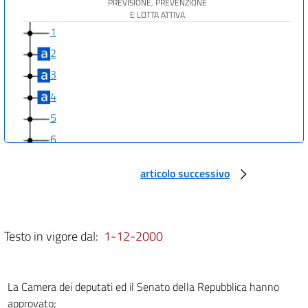
PREVISIONE, PREVENZIONE
E LOTTA ATTIVA
1
2
3
4
5
6
7
articolo successivo
8
9
Capo II
Testo in vigore dal:
1-12-2000
FUNZIONI AMMINISTRATIVE
E SANZIONI
10
La Camera dei deputati ed il Senato della Repubblica hanno
11
approvato;