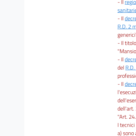
- Il
regi
sanitari
- Il
decr
R.D. 2 
generici"
- Il tito
"Mansion
- Il
decr
del
R.D.
professi
- Il
decr
l'esecuz
dell'eser
dell'art.
"Art. 24
I tecnic
a) sono 