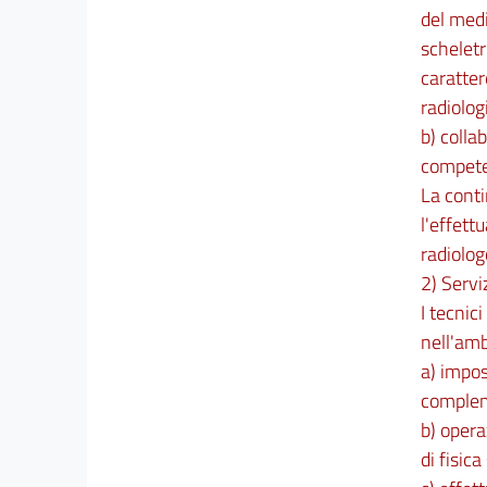
del medi
scheletr
caratter
radiolog
b) colla
compete
La conti
l'effett
radiolog
2) Servi
I tecnic
nell'amb
a) impos
complem
b) opera
di fisica