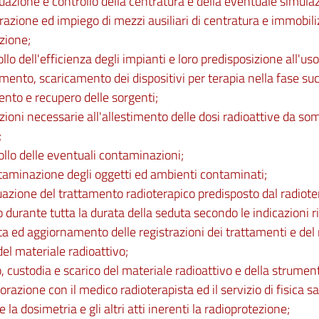
tuazione e controllo della centratura e della eventuale simula
razione ed impiego di mezzi ausiliari di centratura e immobil
azione;
ollo dell'efficienza degli impianti e loro predisposizione all'uso
amento, scaricamento dei dispositivi per terapia nella fase su
nto e recupero delle sorgenti;
zioni necessarie all'allestimento delle dosi radioattive da so
;
ollo delle eventuali contaminazioni;
taminazione degli oggetti ed ambienti contaminati;
tuazione del trattamento radioterapico predisposto dal radiote
o durante tutta la durata della seduta secondo le indicazioni r
a ed aggiornamento delle registrazioni dei trattamenti e del r
del materiale radioattivo;
o, custodia e scarico del materiale radioattivo e della strumen
borazione con il medico radioterapista ed il servizio di fisica s
 la dosimetria e gli altri atti inerenti la radioprotezione;