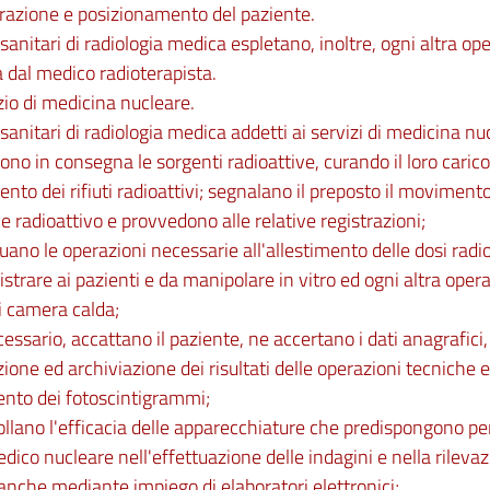
razione e posizionamento del paziente.
i sanitari di radiologia medica espletano, inoltre, ogni altra o
a dal medico radioterapista.
zio di medicina nucleare.
i sanitari di radiologia medica addetti ai servizi di medicina nu
ono in consegna le sorgenti radioattive, curando il loro carico 
nto dei rifiuti radioattivi; segnalano il preposto il movimento
e radioattivo e provvedono alle relative registrazioni;
tuano le operazioni necessarie all'allestimento delle dosi radi
trare ai pazienti e da manipolare in vitro ed ogni altra oper
i camera calda;
cessario, accattano il paziente, ne accertano i dati anagrafici
zione ed archiviazione dei risultati delle operazioni tecniche e
ento dei fotoscintigrammi;
ollano l'efficacia delle apparecchiature che predispongono per
edico nucleare nell'effettuazione delle indagini e nella rileva
 anche mediante impiego di elaboratori elettronici;