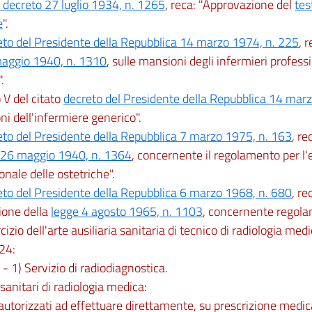
o decreto 27 luglio 1934, n. 1265
, reca: "Approvazione del
tes
e
".
eto del Presidente della Repubblica 14 marzo 1974, n. 225
, 
maggio 1940, n. 1310
, sulle mansioni degli infermieri professi
.
lo V del citato
decreto del Presidente della Repubblica 14 mar
i dell'infermiere generico".
eto del Presidente della Repubblica 7 marzo 1975, n. 163
, r
 26 maggio 1940, n. 1364
, concernente il regolamento per l'
onale delle ostetriche".
eto del Presidente della Repubblica 6 marzo 1968, n. 680
, r
ione della
legge 4 agosto 1965, n. 1103
, concernente regola
cizio dell'arte ausiliaria sanitaria di tecnico di radiologia medic
 24:
. - 1) Servizio di radiodiagnostica.
i sanitari di radiologia medica:
autorizzati ad effettuare direttamente, su prescrizione medi