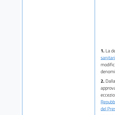
1.
La d
sanitar
modific
denomin
2.
Dalla
approv
eccezion
Repubbl
del Pre