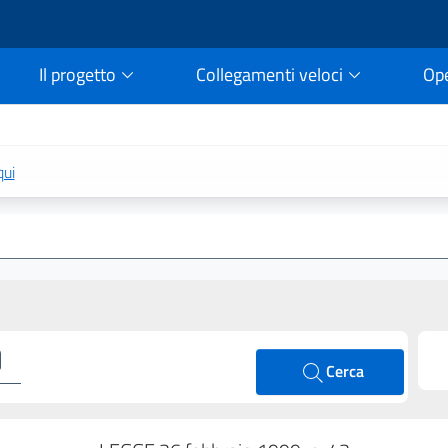
Il progetto
Collegamenti veloci
Op
rtale della legge vigent
qui
Cerca