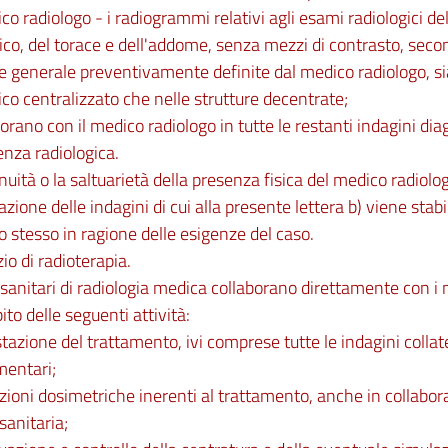
co radiologo - i radiogrammi relativi agli esami radiologici de
ico, del torace e dell'addome, senza mezzi di contrasto, secon
e generale preventivamente definite dal medico radiologo, sia
ico centralizzato che nelle strutture decentrate;
borano con il medico radiologo in tutte le restanti indagini dia
nza radiologica.
nuità o la saltuarietà della presenza fisica del medico radiol
uazione delle indagini di cui alla presente lettera b) viene stab
o stesso in ragione delle esigenze del caso.
zio di radioterapia.
i sanitari di radiologia medica collaborano direttamente con i 
ito delle seguenti attività:
tazione del trattamento, ivi comprese tutte le indagini collat
entari;
zioni dosimetriche inerenti al trattamento, anche in collabora
 sanitaria;