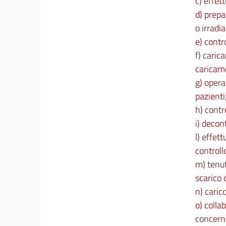
c) effet
d) prepa
o irradi
e) contr
f) caric
caricame
g) opera
pazienti
h) contr
i) decon
l) effet
controll
m) tenut
scarico 
n) caric
o) colla
concerne