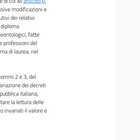
 di cui all'
articolo 6,
ssive modificazioni e
tivi dei relativi
i diploma
eontologici, fatte
e professioni del
oma di laurea, nel
 commi 2 e 3, del
manazione dei decreti
pubblica italiana,
litare la lettura delle
o invariati il valore e