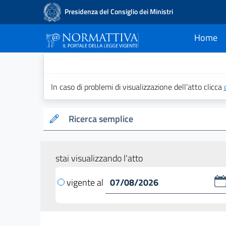
Presidenza del Consiglio dei Ministri
Home
current
Normattiva - Il po
In caso di problemi di visualizzazione dell’atto clicca
Ricerca semplice
stai visualizzando l'atto
vigente al