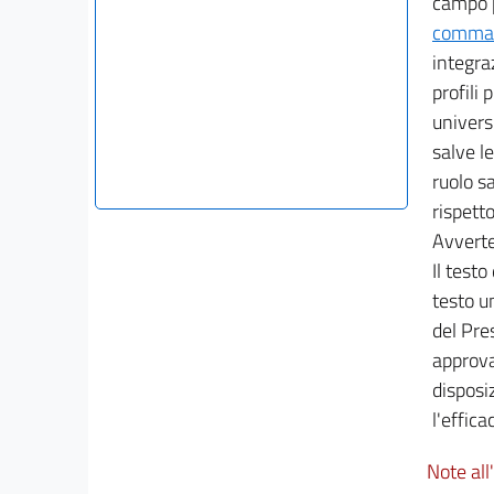
campo pr
comma 3
integraz
profili 
univers
salve l
ruolo sa
rispett
Avvert
Il testo
testo u
del Pres
approv
disposiz
l'efficac
Note all'