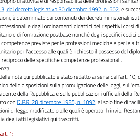
oprio di attività e di responsabilità delle professioni sanitarie
, del decreto legislativo 30 dicembre 1992, n. 502
, e succe
ioni, è determinato dai contenuti dei decreti ministeriali istitu
professionali e degli ordinamenti didattici dei rispettivi corsi d
itario e di formazione postbase nonché degli specifici codici d
e competenze previste per le professioni mediche e per le altr
nitario per l'accesso alle quali è richiesto il possesso del dipl
o reciproco delle specifiche competenze professionali.
enza:
 delle note qui pubblicato è stato redatto ai sensi dell'art. 10,
nico delle disposizioni sulla promulgazione delle leggi, sull'e
idente della Repubblica e sulle pubblicazioni ufficiali della Re
ato con
D.P.R. 28 dicembre 1985, n. 1092
, al solo fine di faci
ioni di legge modificate o alle quali è operato il rinvio. Restan
ia degli atti legislativi qui trascritti.
art. 1: