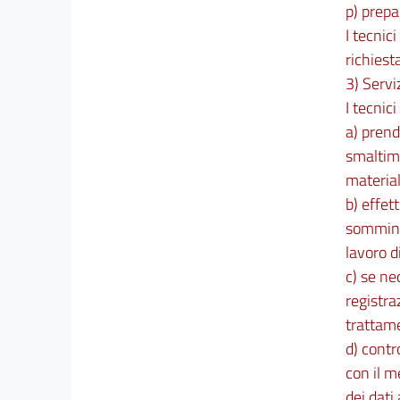
p) prepa
I tecnic
richiest
3) Servi
I tecnic
a) prend
smaltime
material
b) effet
somminis
lavoro d
c) se ne
registra
trattam
d) contr
con il m
dei dati