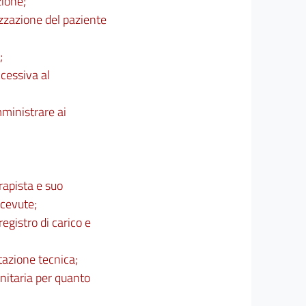
zione;
izzazione del paziente
;
ccessiva al
mministrare ai
rapista e suo
icevute;
egistro di carico e
tazione tecnica;
anitaria per quanto