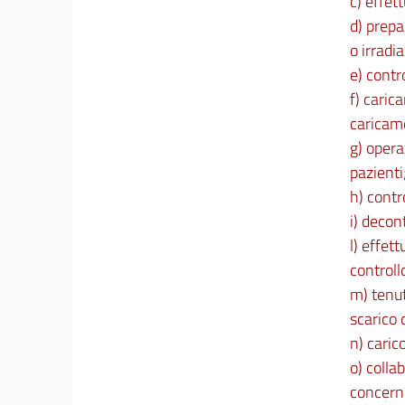
c) effet
d) prepa
o irradi
e) contr
f) caric
caricame
g) opera
pazienti
h) contr
i) decon
l) effet
controll
m) tenut
scarico 
n) caric
o) colla
concerne