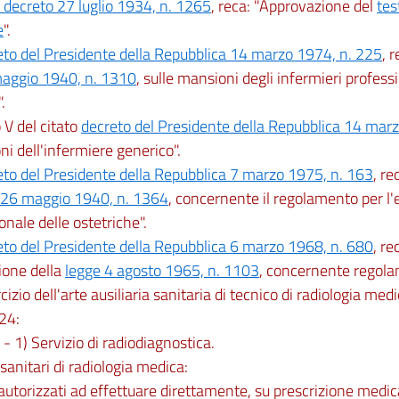
o decreto 27 luglio 1934, n. 1265
, reca: "Approvazione del
tes
e
".
eto del Presidente della Repubblica 14 marzo 1974, n. 225
, 
maggio 1940, n. 1310
, sulle mansioni degli infermieri professi
.
lo V del citato
decreto del Presidente della Repubblica 14 mar
i dell'infermiere generico".
eto del Presidente della Repubblica 7 marzo 1975, n. 163
, r
 26 maggio 1940, n. 1364
, concernente il regolamento per l'
onale delle ostetriche".
eto del Presidente della Repubblica 6 marzo 1968, n. 680
, r
ione della
legge 4 agosto 1965, n. 1103
, concernente regola
cizio dell'arte ausiliaria sanitaria di tecnico di radiologia medic
 24:
. - 1) Servizio di radiodiagnostica.
i sanitari di radiologia medica:
autorizzati ad effettuare direttamente, su prescrizione medi