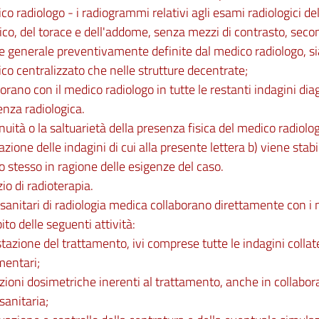
co radiologo - i radiogrammi relativi agli esami radiologici de
ico, del torace e dell'addome, senza mezzi di contrasto, secon
e generale preventivamente definite dal medico radiologo, sia
ico centralizzato che nelle strutture decentrate;
borano con il medico radiologo in tutte le restanti indagini dia
nza radiologica.
nuità o la saltuarietà della presenza fisica del medico radiol
uazione delle indagini di cui alla presente lettera b) viene stab
o stesso in ragione delle esigenze del caso.
zio di radioterapia.
i sanitari di radiologia medica collaborano direttamente con i 
ito delle seguenti attività:
tazione del trattamento, ivi comprese tutte le indagini collat
entari;
zioni dosimetriche inerenti al trattamento, anche in collabora
 sanitaria;