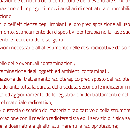
tuazione e controllo della centratura e della eventuale simula
razione ed impiego di mezzi ausiliari di centratura e immobil
azione;
ollo dell'efficienza degli impianti e loro predisposizione all'uso
amento, scaricamento dei dispositivi per terapia nella fase su
nto e recupero delle sorgenti;
zioni necessarie all'allestimento delle dosi radioattive da so
;
ollo delle eventuali contaminazioni;
taminazione degli oggetti ed ambienti contaminati;
tuazione del trattamento radioterapico predisposto dal radiote
o durante tutta la durata della seduta secondo le indicazioni r
a ed aggiornamento delle registrazioni dei trattamenti e del r
del materiale radioattivo;
o, custodia e scarico del materiale radioattivo e della strumen
borazione con il medico radioterapista ed il servizio di fisica s
 la dosimetria e gli altri atti inerenti la radioprotezione;