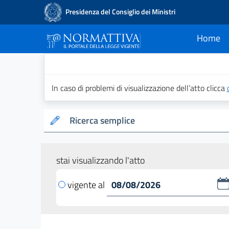
Presidenza del Consiglio dei Ministri
Home
current
Normattiva - Il po
In caso di problemi di visualizzazione dell’atto clicca
Ricerca semplice
stai visualizzando l'atto
vigente al