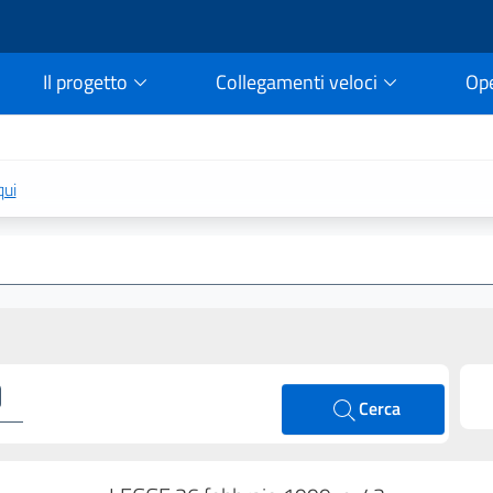
Il progetto
Collegamenti veloci
Op
rtale della legge vigent
qui
Cerca