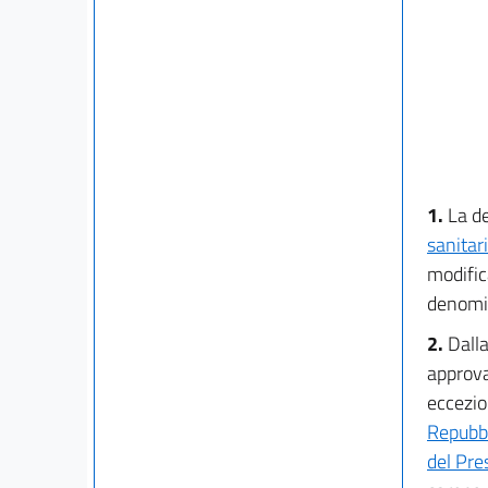
1.
La d
sanitar
modific
denomin
2.
Dalla
approv
eccezion
Repubbl
del Pre