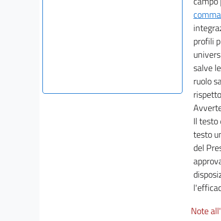
campo pr
comma 3
integraz
profili 
univers
salve l
ruolo sa
rispett
Avvert
Il testo
testo u
del Pres
approv
disposiz
l'efficac
Note all'