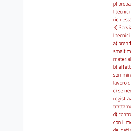
p) prepa
I tecnic
richiest
3) Servi
I tecnic
a) prend
smaltime
material
b) effet
somminis
lavoro d
c) se ne
registra
trattam
d) contr
con il m
dei dati