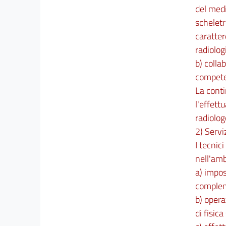
del medi
scheletr
caratter
radiolog
b) colla
compete
La conti
l'effett
radiolog
2) Servi
I tecnic
nell'amb
a) impos
complem
b) opera
di fisica