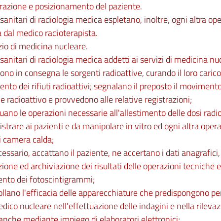
razione e posizionamento del paziente.
i sanitari di radiologia medica espletano, inoltre, ogni altra o
a dal medico radioterapista.
zio di medicina nucleare.
i sanitari di radiologia medica addetti ai servizi di medicina nu
ono in consegna le sorgenti radioattive, curando il loro carico 
nto dei rifiuti radioattivi; segnalano il preposto il movimento
e radioattivo e provvedono alle relative registrazioni;
tuano le operazioni necessarie all'allestimento delle dosi radi
trare ai pazienti e da manipolare in vitro ed ogni altra oper
i camera calda;
cessario, accattano il paziente, ne accertano i dati anagrafici
zione ed archiviazione dei risultati delle operazioni tecniche e
ento dei fotoscintigrammi;
ollano l'efficacia delle apparecchiature che predispongono per
edico nucleare nell'effettuazione delle indagini e nella rileva
 anche mediante impiego di elaboratori elettronici;