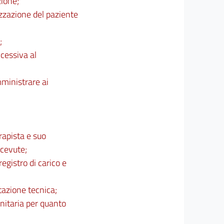
zione;
izzazione del paziente
;
ccessiva al
mministrare ai
rapista e suo
icevute;
egistro di carico e
tazione tecnica;
anitaria per quanto