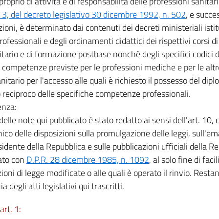
oprio di attività e di responsabilità delle professioni sanitarie
, del decreto legislativo 30 dicembre 1992, n. 502
, e succe
ioni, è determinato dai contenuti dei decreti ministeriali istitu
professionali e degli ordinamenti didattici dei rispettivi corsi d
itario e di formazione postbase nonché degli specifici codici d
e competenze previste per le professioni mediche e per le altr
nitario per l'accesso alle quali è richiesto il possesso del dipl
o reciproco delle specifiche competenze professionali.
enza:
 delle note qui pubblicato è stato redatto ai sensi dell'art. 10,
nico delle disposizioni sulla promulgazione delle leggi, sull'e
idente della Repubblica e sulle pubblicazioni ufficiali della Re
ato con
D.P.R. 28 dicembre 1985, n. 1092
, al solo fine di faci
ioni di legge modificate o alle quali è operato il rinvio. Restan
ia degli atti legislativi qui trascritti.
art. 1: