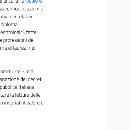
 di cui all'
articolo 6,
ssive modificazioni e
tivi dei relativi
i diploma
eontologici, fatte
e professioni del
oma di laurea, nel
 commi 2 e 3, del
manazione dei decreti
pubblica italiana,
litare la lettura delle
o invariati il valore e