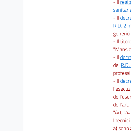
- Il
regi
sanitari
- Il
decr
R.D. 2 
generici"
- Il tito
"Mansion
- Il
decr
del
R.D.
professi
- Il
decr
l'esecuz
dell'eser
dell'art.
"Art. 24
I tecnic
a) sono 