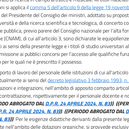
oni si applica il
comma 5 dell'articolo 9 della legge 19 novem
 del Presidente del Consiglio dei ministri, adottato su propost
versità e della ricerca scientifica e tecnologica, di concerto co
e pubblica, previo parere del Consiglio nazionale per l'alta fo
 (CNAM), di cui all'articolo 3, sono dichiarate le equipollenze tr
ti ai sensi della presente legge e i titoli di studio universitari a
missione ai pubblici concorsi per l'accesso alle qualifiche funz
per le quali ne è prescritto il possesso.
pporto di lavoro del personale delle istituzioni di cui all'articol
tualmente ai sensi del
decreto legislativo 3 febbraio 1993, n.
azioni e integrazioni, nell'ambito di apposito comparto articol
 contrattazione, rispettivamente per il personale docente e n
IODO ABROGATO DAL
D.P.R. 24 APRILE 2024, N. 83
))
.
((PE
P.R. 24 APRILE 2024, N. 83
))
.
((PERIODO ABROGATO DAL
D
N. 83
))
. Per le esigenze didattiche derivanti dalla presente le
nte nell'ambito delle dotazioni organiche, si provvede esclu