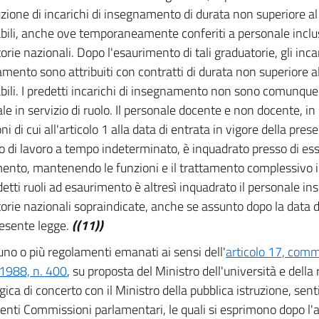
buzione di incarichi di insegnamento di durata non superiore a
bili, anche ove temporaneamente conferiti a personale inclu
rie nazionali. Dopo l'esaurimento di tali graduatorie, gli incar
mento sono attribuiti con contratti di durata non superiore a
bili. I predetti incarichi di insegnamento non sono comunque c
le in servizio di ruolo. Il personale docente e non docente, in 
oni di cui all'articolo 1 alla data di entrata in vigore della pre
o di lavoro a tempo indeterminato, è inquadrato presso di esse
ento, mantenendo le funzioni e il trattamento complessivo
detti ruoli ad esaurimento è altresì inquadrato il personale ins
orie nazionali sopraindicate, anche se assunto dopo la data d
resente legge.
((11))
no o più regolamenti emanati ai sensi dell'
articolo 17, comm
1988, n. 400
, su proposta del Ministro dell'università e della 
gica di concerto con il Ministro della pubblica istruzione, sent
nti Commissioni parlamentari, le quali si esprimono dopo l'a