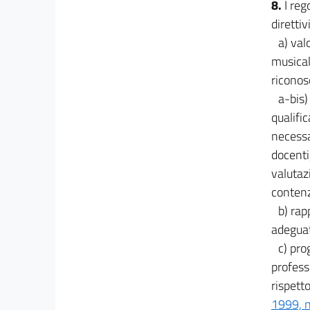
8.
I reg
direttivi
a) val
musical
riconos
a-bis)
qualific
necessa
docenti
valutazi
contenz
b) rap
adeguat
c) pro
profess
rispetto
1999, n