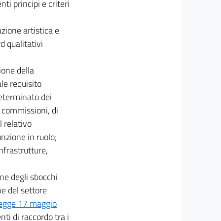
i principi e criteri
azione artistica e
d qualitativi
ione della
le requisito
eterminato dei
 commissioni, di
l relativo
unzione in ruolo;
nfrastrutture,
ne degli sbocchi
ne del settore
 legge 17 maggio
ti di raccordo tra i