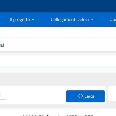
Il progetto
Collegamenti veloci
Op
rtale della legge vigent
qui
Cerca