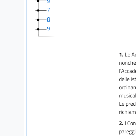
7
8
9
1.
Le Ac
nonché,
l'Accad
delle is
ordinam
musical
Le pred
richiam
2.
I Con
pareggia