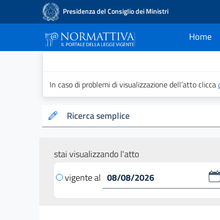
Presidenza del Consiglio dei Ministri
Home
current
Normattiva - Il po
In caso di problemi di visualizzazione dell’atto clicca
Ricerca semplice
stai visualizzando l'atto
vigente al