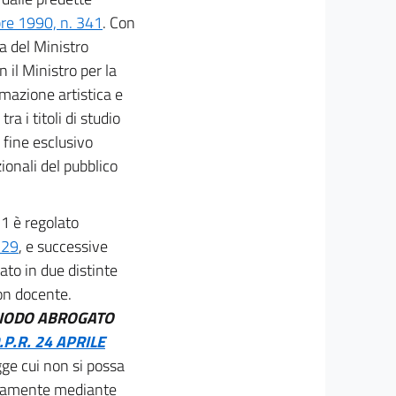
bre 1990, n. 341
. Con
a del Ministro
n il Ministro per la
rmazione artistica e
a i titoli di studio
l fine esclusivo
ionali del pubblico
o 1 è regolato
 29
, e successive
ato in due distinte
on docente.
RIODO ABROGATO
.P.R. 24 APRILE
gge cui non si possa
sivamente mediante