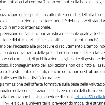
olamenti di cui al comma 7 sono emanati sulla base dei seguent
:
orizzazione delle specificità culturali e tecniche dell'alta form
e e delle istituzioni del settore, nonché definizione di standar
ciuti in ambito internazionale;
 previsione dell'abilitazione artistica nazionale quale attestaz
azione didattica, artistica e scientifica dei docenti nonché qua
rio per l'accesso alle procedure di reclutamento a tempo ind
, con decentramento delle procedure di nomina delle relative
one dei candidati, di pubblicazione degli esiti e di gestione de
ioso. Il conseguimento dell'abilitazione non dà diritto all'ass
porto tra studenti e docenti, nonché dotazione di strutture e i
i alle specifiche attività formative;
grammazione dell'offerta formativa sulla base della valutazio
ionali e della considerazione del diverso ruolo della formazio
 alla formazione tecnica superiore di cui all'
articolo 69 della
. 144
, e a quella universitaria, prevedendo modalità e strumen