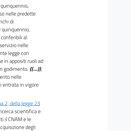
l quinquennio,
so nelle predette
ichi di
l quinquennio,
onferibili al
servizio nelle
sente legge con
 in appositi ruoli ad
 in godimento.
((...))
,
erito nelle
i entrata in vigore
a 2, della legge 23
ricerca scientifica e
iti il CNAM e le
cquisizione degli