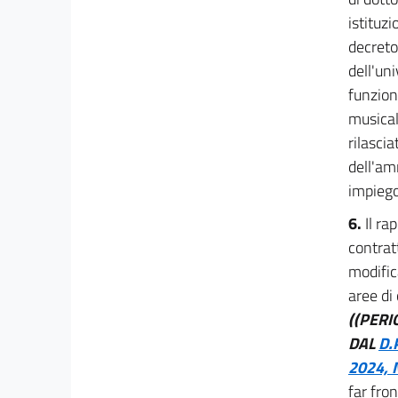
istituzi
decreto
dell'uni
funzion
musicale
rilascia
dell'am
impiego 
6.
Il ra
contrat
modific
aree di
((PER
DAL
D.
2024, 
far fro