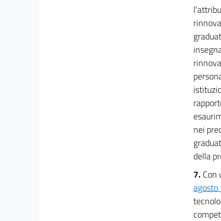
l'attri
rinnova
graduato
insegna
rinnova
persona
istituzi
rapport
esaurim
nei pre
graduat
della p
7.
Con u
agosto 
tecnolo
compete