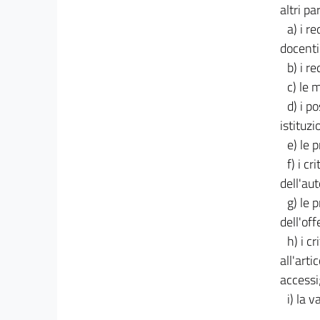
altri pa
a) i re
docenti
b) i re
c) le 
d) i p
istituzi
e) le 
f) i c
dell'au
g) le 
dell'off
h) i cr
all'art
accessi
i) la v