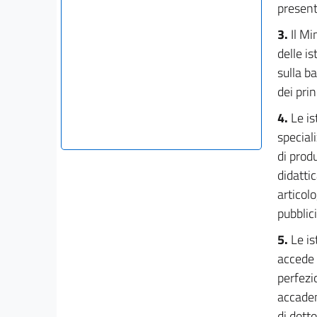
present
3.
Il Mi
delle i
sulla ba
dei pri
4.
Le is
special
di prod
didatti
articol
pubblic
5.
Le is
accede 
perfezi
accadem
di dotto