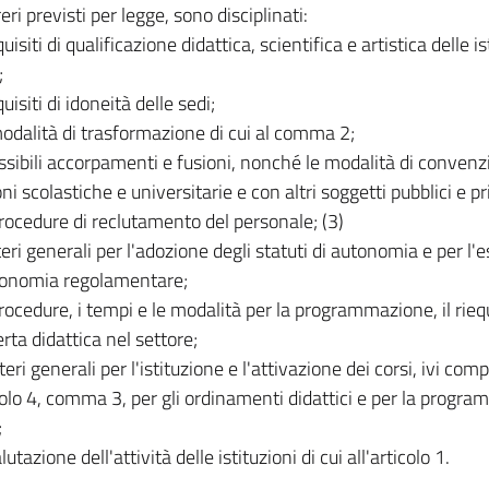
reri previsti per legge, sono disciplinati:
quisiti di qualificazione didattica, scientifica e artistica delle is
;
quisiti di idoneità delle sedi;
modalità di trasformazione di cui al comma 2;
ossibili accorpamenti e fusioni, nonché le modalità di conve
oni scolastiche e universitarie e con altri soggetti pubblici e pr
procedure di reclutamento del personale; (3)
riteri generali per l'adozione degli statuti di autonomia e per l'e
tonomia regolamentare;
procedure, i tempi e le modalità per la programmazione, il riequ
erta didattica nel settore;
iteri generali per l'istituzione e l'attivazione dei corsi, ivi comp
icolo 4, comma 3, per gli ordinamenti didattici e per la progr
;
alutazione dell'attività delle istituzioni di cui all'articolo 1.