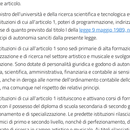
e articolo.
nistro dell'università e della ricerca scientifica e tecnologica 
stituzioni di cui all'articolo 1, poteri di programmazione, indi
se di quanto previsto dal titolo I della
legge 9 maggio 1989, n
ncipi di autonomia sanciti dalla presente legge.
tituzioni di cui all'articolo 1 sono sedi primarie di alta formazi
izzazione e di ricerca nel settore artistico e musicale e svolgo
uzione. Sono dotate di personalità giuridica e godono di auton
ca, scientifica, amministrativa, finanziaria e contabile ai sens
o, anche in deroga alle norme dell'ordinamento contabile dello
i, ma comunque nel rispetto dei relativi principi.
tituzioni di cui all'articolo 1 istituiscono e attivano corsi di fo
con il possesso del diploma di scuola secondaria di secondo g
onamento e di specializzazione. Le predette istituzioni rilasci
ici di primo e secondo livello, nonché di perfezionamento, di
rato di ricerca in campo artistico e musicale. Ai titoli rilasciat