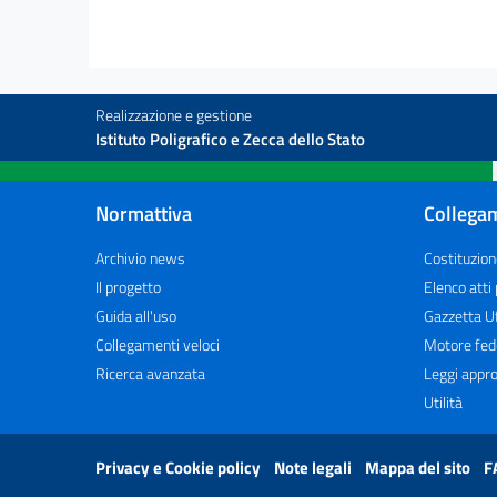
TITOLO II
DISPOSIZIONI IN MATERIA DI SPESA
Capo II
FEDERALISMO FISCALE E PATTO
Realizzazione e gestione
DI STABILITÀ INTERNO
Istituto Poligrafico e Zecca dello Stato
28
29
30
Normattiva
Collegam
31
Archivio news
Costituzion
32
Il progetto
Elenco atti
33
Guida all'uso
Gazzetta Uf
Collegamenti veloci
Motore fed
TITOLO II
Ricerca avanzata
Leggi appro
DISPOSIZIONI IN MATERIA DI SPESA
Capo III
Utilità
DISPOSIZIONI IN
MATERIA PREVIDENZIALE
34
Privacy e Cookie policy
Note legali
Mappa del sito
F