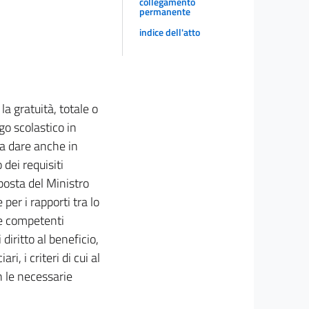
collegamento
permanente
indice dell'atto
a gratuità, totale o
igo scolastico in
 da dare anche in
dei requisiti
oposta del Ministro
er i rapporti tra lo
le competenti
iritto al beneficio,
i, i criteri di cui al
n le necessarie