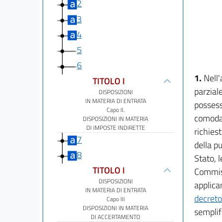
2
3
4
5
6
1.
Nell
TITOLO I
parziale
DISPOSIZIONI
IN MATERIA DI ENTRATA
possesso
Capo II.
comodat
DISPOSIZIONI IN MATERIA
DI IMPOSTE INDIRETTE
richies
7
della p
8
Stato, 
TITOLO I
Commiss
DISPOSIZIONI
applican
IN MATERIA DI ENTRATA
decreto
Capo III
DISPOSIZIONI IN MATERIA
semplif
DI ACCERTAMENTO