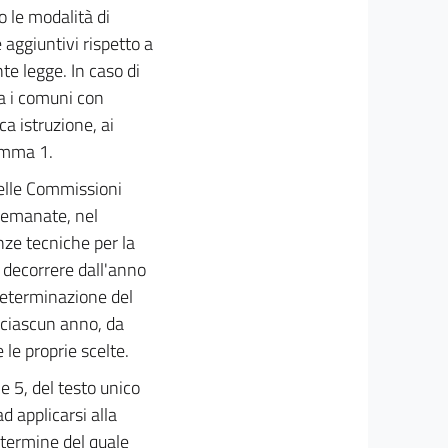
o le modalità di
aggiuntivi rispetto a
nte legge. In caso di
a i comuni con
ca istruzione, ai
comma 1.
delle Commissioni
 emanate, nel
enze tecniche per la
a decorrere dall'anno
determinazione del
 ciascun anno, da
le proprie scelte.
e 5, del testo unico
d applicarsi alla
l termine del quale