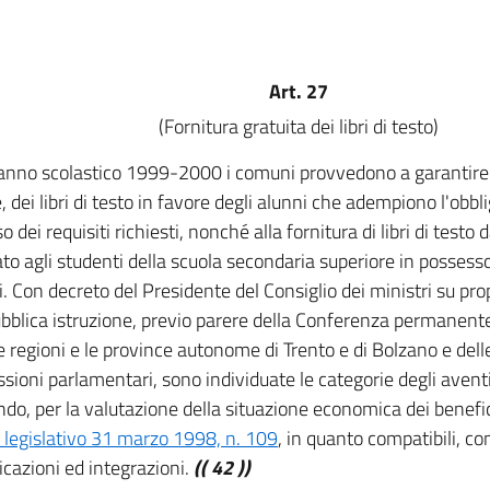
Art. 27
(Fornitura gratuita dei libri di testo)
'anno scolastico 1999-2000 i comuni provvedono a garantire l
, dei libri di testo in favore degli alunni che adempiono l'obbl
 dei requisiti richiesti, nonché alla fornitura di libri di testo
o agli studenti della scuola secondaria superiore in possesso 
ti. Con decreto del Presidente del Consiglio dei ministri su pr
ubblica istruzione, previo parere della Conferenza permanente p
le regioni e le province autonome di Trento e di Bolzano e del
ioni parlamentari, sono individuate le categorie degli aventi d
do, per la valutazione della situazione economica dei beneficiar
 legislativo 31 marzo 1998, n. 109
, in quanto compatibili, co
icazioni ed integrazioni.
(( 42 ))