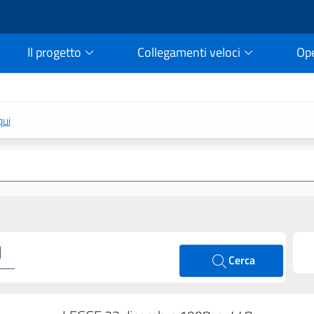
Il progetto
Collegamenti veloci
Op
rtale della legge vigent
qui
Cerca