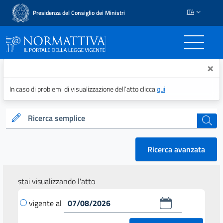
ITA
Presidenza del Consiglio dei Ministri
Normattiva - Il portale del
×
In caso di problemi di visualizzazione dell’atto clicca
qui
Ricerca semplice
cerca
Ricerca avanzata
stai visualizzando l'atto
vigente al