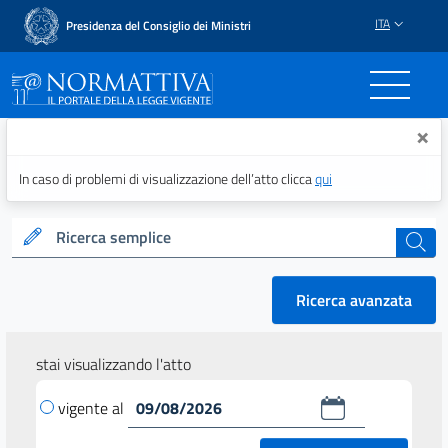
ITA
Presidenza del Consiglio dei Ministri
Normattiva - Il portale del
×
In caso di problemi di visualizzazione dell’atto clicca
qui
Ricerca semplice
cerca
Ricerca avanzata
stai visualizzando l'atto
vigente al