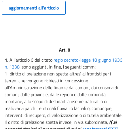
aggiornamenti all'articolo
Art. 8
1.
All'articolo 6 del citato
regio decreto-legge 18 giugno 1936,
n. 1338
, sono aggiunti, in fine, i seguenti commi:
"Il diritto di prelazione non spetta altresì ai frontisti per i
terreni che vengono richiesti in concessione
all'Amministrazione delle finanze dai comuni, dai consorzi di
comuni, dalle provincie, dalle regioni o dalle comunità
montane, allo scopo di destinarli a riserve naturali o di
realizzarvi parchi territoriali fluviali o lacuali o, comunque,
interventi di recupero, di valorizzazione o di tutela ambientale.
Il diritto di prelazione spetta invece, in via subordinata,
(( ai
soggetti titolari di programmi di cui ai
regolamenti (CEE)