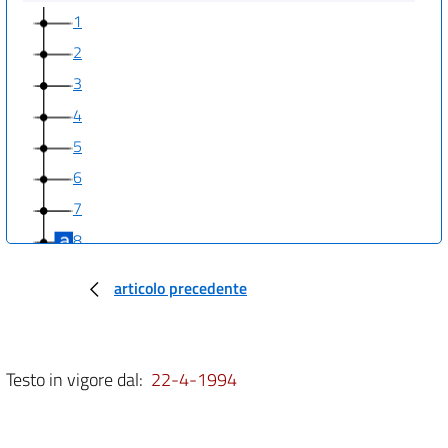
1
2
3
4
5
6
7
8
articolo precedente
Testo in vigore dal:
22-4-1994