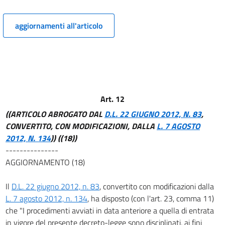
12
aggiornamenti all'articolo
13
14
CAPO III
PARTECIPAZIONE AD AZIONI COMUNITARIE E DISPOSIZIONI PER LE AREE
TERRITORIALI SVANTAGGIATE
15
Art. 12
16
((ARTICOLO ABROGATO DAL
D.L. 22 GIUGNO 2012, N. 83
,
CAPO IV
CONVERTITO, CON MODIFICAZIONI, DALLA
L. 7 AGOSTO
CONSORZI E SOCIETÀ CONSORTILI
2012, N. 134
))
((18))
TRA PICCOLE IMPRESE
17
---------------
AGGIORNAMENTO (18)
18
19
Il
D.L. 22 giugno 2012, n. 83
, convertito con modificazioni dalla
20
L. 7 agosto 2012, n. 134
, ha disposto (con l'art. 23, comma 11)
che "I procedimenti avviati in data anteriore a quella di entrata
21
in vigore del presente decreto-legge sono disciplinati, ai fini