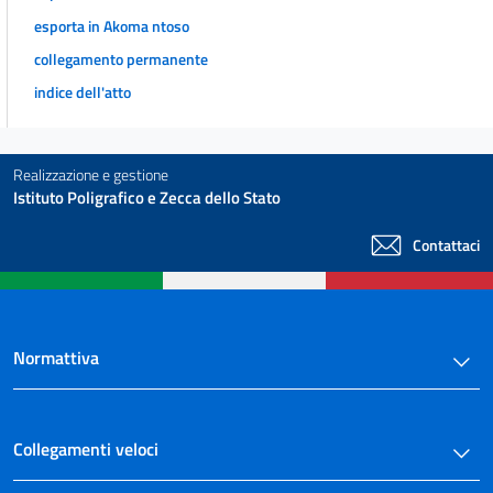
CAPO VI
esporta in Akoma ntoso
PRESTITI PARTECIPATIVI
collegamento permanente
35
indice dell'atto
CAPO VII
DISPOSIZIONI VARIE
36
Realizzazione e gestione
37
Istituto Poligrafico e Zecca dello Stato
38
Contattaci
39
40
41
Normattiva
42
CAPO VIII
COPERTURA FINANZIARIA
43
Collegamenti veloci