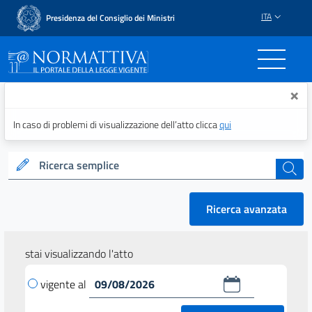
ITA
Presidenza del Consiglio dei Ministri
Normattiva - Il portale del
×
In caso di problemi di visualizzazione dell’atto clicca
qui
Ricerca semplice
cerca
Ricerca avanzata
stai visualizzando l'atto
vigente al