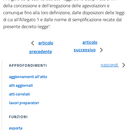
22
della concessione e dell'erogazione delle agevolazioni e
23
comunque fino alla loro definizione, dalle disposizioni delle leggi
di cui all'Allegato 1 e dalle norme di semplificazione recate dal
24
presente decreto-legge".
25
26
articolo
articolo
27
successivo
precedente
28
nascondi
CAPO V
APPROFONDIMENTI
CONSORZI DI GARANZIA
aggiornamenti all'atto
COLLETTIVA FIDI
29
atti aggiornati
30
atti correlati
31
lavori preparatori
32
FUNZIONI
33
esporta
34