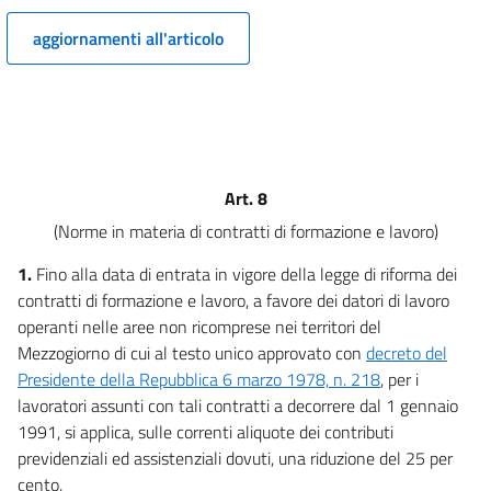
CAPO III
DISPOSIZIONI VARIE
aggiornamenti all'articolo
10
11
12
13
14
Art. 8
(Norme in materia di contratti di formazione e lavoro)
Allegati
1.
Fino alla data di entrata in vigore della legge di riforma dei
Tabella
contratti di formazione e lavoro, a favore dei datori di lavoro
Tabella
operanti nelle aree non ricomprese nei territori del
Mezzogiorno di cui al testo unico approvato con
decreto del
Presidente della Repubblica 6 marzo 1978, n. 218
, per i
lavoratori assunti con tali contratti a decorrere dal 1 gennaio
1991, si applica, sulle correnti aliquote dei contributi
previdenziali ed assistenziali dovuti, una riduzione del 25 per
cento.