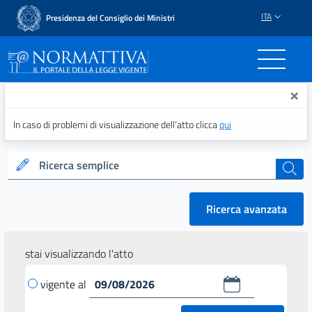
ITA
Presidenza del Consiglio dei Ministri
Normattiva - Il portale del
×
In caso di problemi di visualizzazione dell’atto clicca
qui
Ricerca semplice
cerca
Ricerca avanzata
stai visualizzando l'atto
vigente al