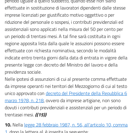
periodo uguale a quello suddetto, quando esse non siano
effettuate in sostituzione di lavoratori dipendenti dalle stesse
imprese licenziati per giustificato motivo oggettivo o per
riduzione del personale o sospesi, i contributi previdenziali ed
assistenziali sono applicati nella misura del 50 per cento per
un periodo di trentasi mesi. A tal fine sarà costituita in ogni
regione apposita lista dalla quale le assuzioni possono essere
effettuate con richiesta nominativa, secondo le modalità
indicate entro trenta giorni dalla data di entrata in vigore della
presente legge con decreto del Ministro del lavoro e della
previdenza sociale.
Nelle ipotesi di assunzioni di cui al presente comma effettuate
da imprese operanti nei territori del Mezzogiorno di cui al testo
unico approvato con
decreto del Presidente della Repubblica 6
marzo 1978, n. 218
, ovvero da imprese artigiane, non sono
dovuti i contributi previdenziali e assistenziali per un periodo di
trentasei mesi.
((15))
10.
Nella
legge 28 febbraio 1987, n. 56, all'articolo 10, comma
1
, dopo la lettera a), è inserita la seguente: