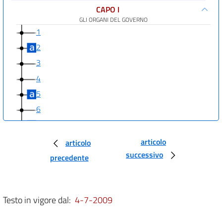
CAPO I
GLI ORGANI DEL GOVERNO
1
2
3
4
5
6
7
8
articolo
articolo
successivo
9
precedente
10
11
Testo in vigore dal:
4-7-2009
CAPO II
RAPPORTI TRA LO STATO, LE REGIONI E LE PROVINCIE AUTONOME