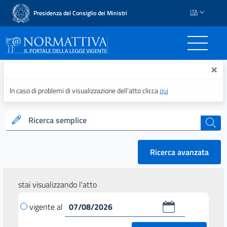
ITA
Presidenza del Consiglio dei Ministri
Normattiva - Il portale del
×
In caso di problemi di visualizzazione dell’atto clicca
qui
Ricerca semplice
cerca
Ricerca avanzata
stai visualizzando l'atto
vigente al