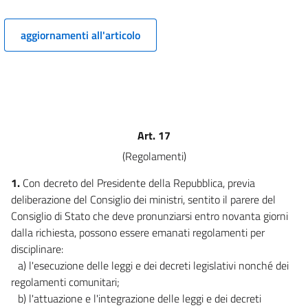
12
13
aggiornamenti all'articolo
CAPO III
POTESTÀ NORMATIVA DEL GOVERNO
13 bis
14
15
Art. 17
16
(Regolamenti)
17
17 bis
1.
Con decreto del Presidente della Repubblica, previa
deliberazione del Consiglio dei ministri, sentito il parere del
CAPO IV
Consiglio di Stato che deve pronunziarsi entro novanta giorni
ORGANIZZAZIONE AMMINISTRATIVA DELLA PRESIDENZA DEL CONSIGLIO
DEI MINISTRI E RIORDINO DI TALUNE FUNZIONI
dalla richiesta, possono essere emanati regolamenti per
18
disciplinare:
a) l'esecuzione delle leggi e dei decreti legislativi nonché dei
19
regolamenti comunitari;
20
b) l'attuazione e l'integrazione delle leggi e dei decreti