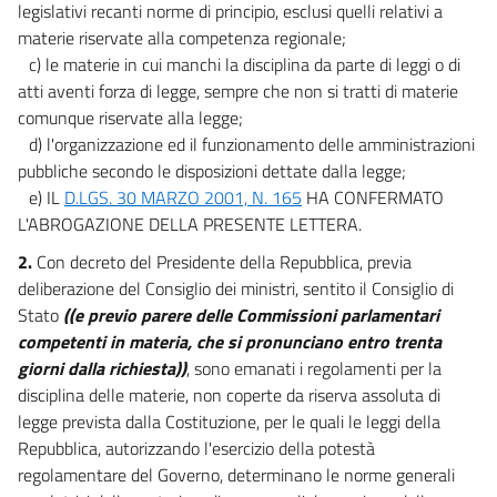
21
legislativi recanti norme di principio, esclusi quelli relativi a
22
materie riservate alla competenza regionale;
c) le materie in cui manchi la disciplina da parte di leggi o di
23
atti aventi forza di legge, sempre che non si tratti di materie
24
comunque riservate alla legge;
25
d) l'organizzazione ed il funzionamento delle amministrazioni
pubbliche secondo le disposizioni dettate dalla legge;
26
e) IL
D.LGS. 30 MARZO 2001, N. 165
HA CONFERMATO
27
L'ABROGAZIONE DELLA PRESENTE LETTERA.
28
2.
Con decreto del Presidente della Repubblica, previa
29
deliberazione del Consiglio dei ministri, sentito il Consiglio di
CAPO V
Stato
((e previo parere delle Commissioni parlamentari
PERSONALE DELLA PRESIDENZA DEL CONSIGLIO DEI MINISTRI
competenti in materia, che si pronunciano entro trenta
30
giorni dalla richiesta))
, sono emanati i regolamenti per la
disciplina delle materie, non coperte da riserva assoluta di
31
legge prevista dalla Costituzione, per le quali le leggi della
32
Repubblica, autorizzando l'esercizio della potestà
33
regolamentare del Governo, determinano le norme generali