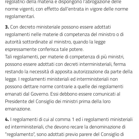
34
regolatrici della materia e dispongono l'abrogazione delle
norme vigenti, con effetto dall'entrata in vigore delle norme
35
regolamentari.
36
3.
Con decreto ministeriale possono essere adottati
37
regolamenti nelle materie di competenza del ministro o di
38
autorità sottordinate al ministro, quando la legge
espressamente conferisca tale potere.
39
Tali regolamenti, per materie di competenza di più ministri,
CAPO VI
possono essere adottati con decreti interministeriali, ferma
NORME FINALI E FINANZIARIE
restando la necessità di apposita autorizzazione da parte della
40
legge. I regolamenti ministeriali ed interministeriali non
41
possono dettare norme contrarie a quelle dei regolamenti
emanati dal Governo. Essi debbono essere comunicati al
Allegati
Presidente del Consiglio dei ministri prima della loro
emanazione.
Tabelle
Tabelle
4.
I regolamenti di cui al comma 1 ed i regolamenti ministeriali
ed interministeriali, che devono recare la denominazione di
"regolamento", sono adottati previo parere del Consiglio di