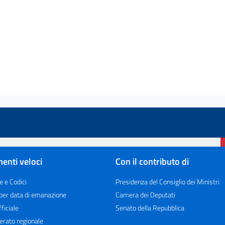
enti veloci
Con il contributo di
e e Codici
Presidenza del Consiglio dei Ministri
 per data di emanazione
Camera dei Deputati
ficiale
Senato della Repubblica
erato regionale