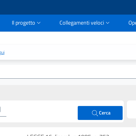
Il progetto
Collegamenti veloci
Op
rtale della legge vigent
qui
Cerca