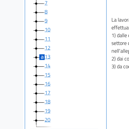
7
8
La lavor
9
effettua
10
1) dalle
11
settore 
12
nell'alle
13
2) dai co
14
3) da co
15
16
17
18
19
20