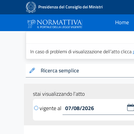
Presidenza del Consiglio dei Ministri
Home
current
Normattiva - Il po
In caso di problemi di visualizzazione dell’atto clicca
Ricerca semplice
stai visualizzando l'atto
vigente al