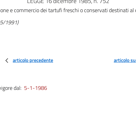
LEGGE 16 dicembre 1985, n. 752
ione e commercio dei tartufi freschi o conservati destinati a
/05/1991)
articolo precedente
articolo s
vigore dal:
5-1-1986