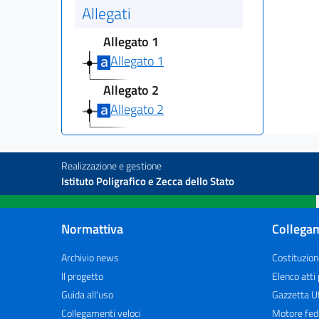
Allegati
Allegato 1
Allegato 1
Allegato 2
Allegato 2
Realizzazione e gestione
Istituto Poligrafico e Zecca dello Stato
Normattiva
Collegam
Archivio news
Costituzion
Il progetto
Elenco atti
Guida all'uso
Gazzetta Uf
Collegamenti veloci
Motore fed