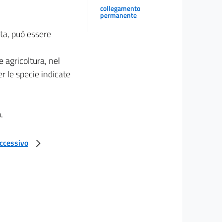
collegamento
permanente
ita, può essere
e agricoltura, nel
er le specie indicate
.
uccessivo