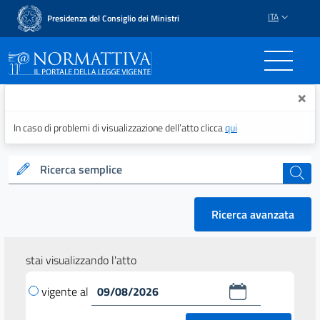
ITA
Presidenza del Consiglio dei Ministri
Normattiva - Il portale del
×
In caso di problemi di visualizzazione dell’atto clicca
qui
Ricerca semplice
cerca
Ricerca avanzata
stai visualizzando l'atto
vigente al