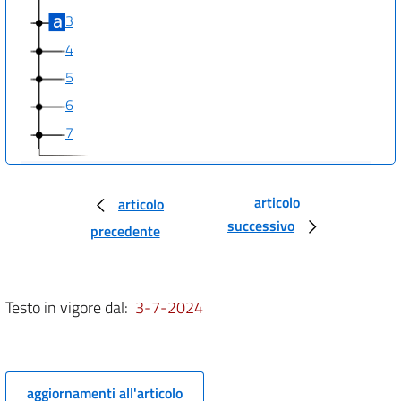
3
4
5
6
7
Allegati
articolo
articolo
Tabelle
successivo
precedente
Tabelle
Testo in vigore dal:
3-7-2024
aggiornamenti all'articolo