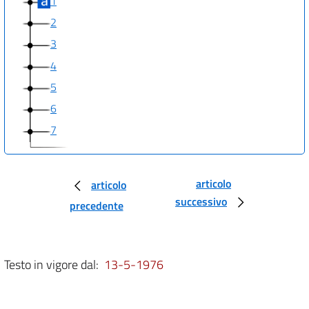
1
2
3
4
5
6
7
articolo
articolo
successivo
precedente
Testo in vigore dal:
13-5-1976