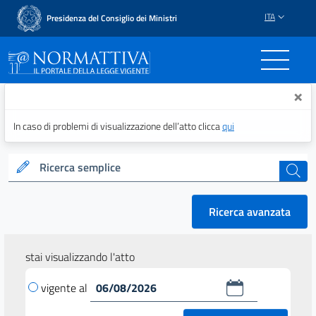
ITA
Presidenza del Consiglio dei Ministri
Normattiva - Il portale del
×
In caso di problemi di visualizzazione dell’atto clicca
qui
Ricerca semplice
cerca
Ricerca avanzata
stai visualizzando l'atto
vigente al