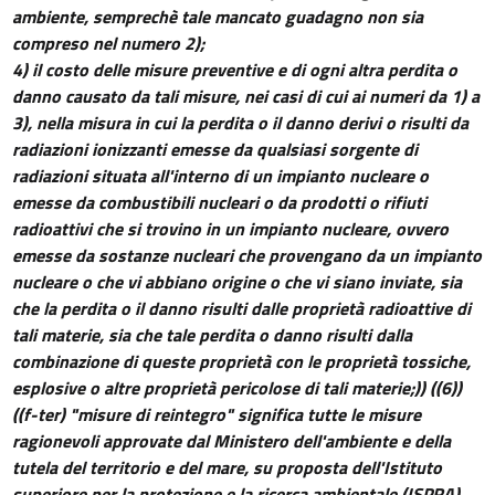
ambiente, semprechè tale mancato guadagno non sia
compreso nel numero 2);
4) il costo delle misure preventive e di ogni altra perdita o
danno causato da tali misure, nei casi di cui ai numeri da 1) a
3), nella misura in cui la perdita o il danno derivi o risulti da
radiazioni ionizzanti emesse da qualsiasi sorgente di
radiazioni situata all'interno di un impianto nucleare o
emesse da combustibili nucleari o da prodotti o rifiuti
radioattivi che si trovino in un impianto nucleare, ovvero
emesse da sostanze nucleari che provengano da un impianto
nucleare o che vi abbiano origine o che vi siano inviate, sia
che la perdita o il danno risulti dalle proprietà radioattive di
tali materie, sia che tale perdita o danno risulti dalla
combinazione di queste proprietà con le proprietà tossiche,
esplosive o altre proprietà pericolose di tali materie;))
((6))
((f-ter) "misure di reintegro" significa tutte le misure
ragionevoli approvate dal Ministero dell'ambiente e della
tutela del territorio e del mare, su proposta dell'Istituto
superiore per la protezione e la ricerca ambientale (ISPRA),