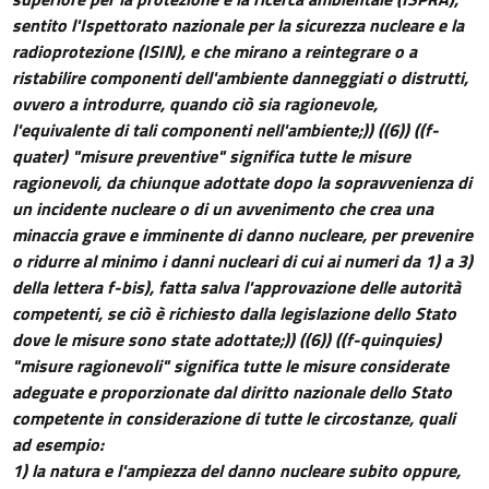
sentito l'Ispettorato nazionale per la sicurezza nucleare e la
radioprotezione (ISIN), e che mirano a reintegrare o a
ristabilire componenti dell'ambiente danneggiati o distrutti,
ovvero a introdurre, quando ciò sia ragionevole,
l'equivalente di tali componenti nell'ambiente;))
((6))
((f-
quater) "misure preventive" significa tutte le misure
ragionevoli, da chiunque adottate dopo la sopravvenienza di
un incidente nucleare o di un avvenimento che crea una
minaccia grave e imminente di danno nucleare, per prevenire
o ridurre al minimo i danni nucleari di cui ai numeri da 1) a 3)
della lettera f-bis), fatta salva l'approvazione delle autorità
competenti, se ciò è richiesto dalla legislazione dello Stato
dove le misure sono state adottate;))
((6))
((f-quinquies)
"misure ragionevoli" significa tutte le misure considerate
adeguate e proporzionate dal diritto nazionale dello Stato
competente in considerazione di tutte le circostanze, quali
ad esempio:
1) la natura e l'ampiezza del danno nucleare subito oppure,