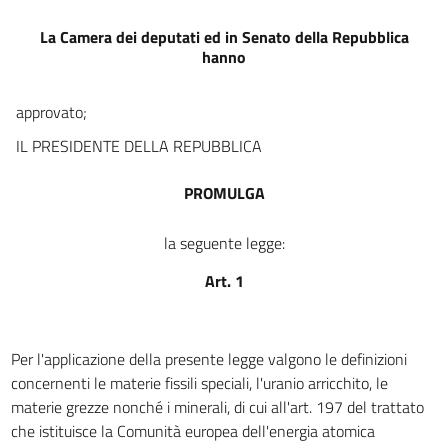
13
La Camera dei deputati ed in Senato della Repubblica
14
hanno
CAPO III
DELLA RESPONSABILITÀ CIVILE DIPENDENTE DALL'IMPIEGO PACIFICO
approvato;
DELL'ENERGIA NUCLEARE.
15
IL PRESIDENTE DELLA REPUBBLICA
16
PROMULGA
17
18
la seguente legge:
19
Art. 1
20
21
22
Per l'applicazione della presente legge valgono le definizioni
concernenti le materie fissili speciali, l'uranio arricchito, le
23
materie grezze nonché i minerali, di cui all'art. 197 del trattato
24
che istituisce la Comunità europea dell'energia atomica