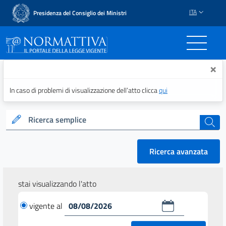
ITA
Presidenza del Consiglio dei Ministri
Normattiva - Il portale del
×
In caso di problemi di visualizzazione dell’atto clicca
qui
Ricerca semplice
cerca
Ricerca avanzata
stai visualizzando l'atto
vigente al