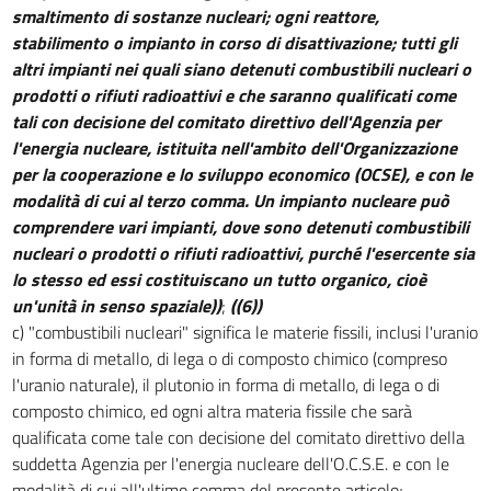
smaltimento di sostanze nucleari; ogni reattore,
36
stabilimento o impianto in corso di disattivazione; tutti gli
altri impianti nei quali siano detenuti combustibili nucleari o
prodotti o rifiuti radioattivi e che saranno qualificati come
tali con decisione del comitato direttivo dell'Agenzia per
l'energia nucleare, istituita nell'ambito dell'Organizzazione
per la cooperazione e lo sviluppo economico (OCSE), e con le
modalità di cui al terzo comma. Un impianto nucleare può
comprendere vari impianti, dove sono detenuti combustibili
nucleari o prodotti o rifiuti radioattivi, purché l'esercente sia
lo stesso ed essi costituiscano un tutto organico, cioè
un'unità in senso spaziale))
;
((6))
c) "combustibili nucleari" significa le materie fissili, inclusi l'uranio
in forma di metallo, di lega o di composto chimico (compreso
l'uranio naturale), il plutonio in forma di metallo, di lega o di
composto chimico, ed ogni altra materia fissile che sarà
qualificata come tale con decisione del comitato direttivo della
suddetta Agenzia per l'energia nucleare dell'O.C.S.E. e con le
modalità di cui all'ultimo comma del presente articolo;