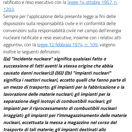
25
ratificato e reso esecutivo con la
legge 14 ottobre 1957, n.
1203
.
CAPO IV
Sempre per l'applicazione della presente legge ai fini delle
DEI BREVETTI
26
disposizioni sulla responsabilità civile e in conformità delle
convenzioni sulla responsabilità civile nel campo dell'energia
27
nucleare ratificate e rese esecutive, insieme con i relativi atti
CAPO V
aggiuntivi, con la
legge 12 febbraio 1974, n. 109
, valgono
DISPOSIZIONI PENALI
inoltre le seguenti definizioni:
28
((a) "incidente nucleare" significa qualsiasi fatto o
29
successione di fatti aventi la stessa origine che abbia
30
causato danni nucleari;))
((6))
((b) "impianti nucleari"
significa i reattori nucleari, eccetto quelli che fanno parte di
31
un mezzo di trasporto; gli impianti per la fabbricazione o la
32
lavorazione delle materie nucleari; gli impianti per la
CAPO VI
separazione degli isotopi di combustibili nucleari; gli
DISPOSIZIONI FINALI E TRANSITORIE
impianti per il riprocessamento di combustibili nucleari
33
irraggiati; gli impianti per l'immagazzinamento delle materie
34
nucleari, eccettuata la messa a magazzino nel corso del
trasporto di tali materie; gli impianti destinati allo
35