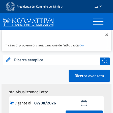
ITA
Presidenza del Consiglio dei Ministri
Normattiva - Il portale del
×
In caso di problemi di visualizzazione dell’atto clicca
qui
Ricerca semplice
cerca
Ricerca avanzata
stai visualizzando l'atto
vigente al