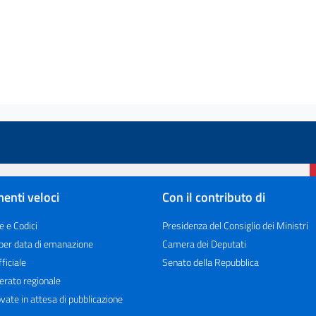
enti veloci
Con il contributo di
e e Codici
Presidenza del Consiglio dei Ministri
 per data di emanazione
Camera dei Deputati
ficiale
Senato della Repubblica
erato regionale
vate in attesa di pubblicazione