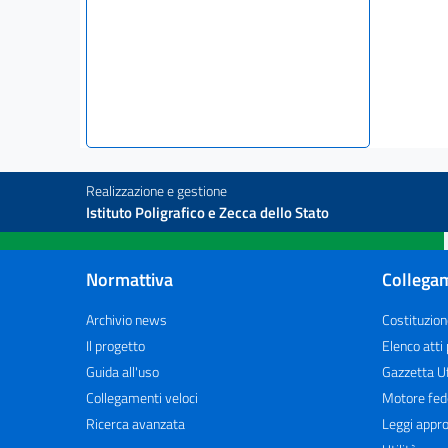
Realizzazione e gestione
Istituto Poligrafico e Zecca dello Stato
Normattiva
Collegam
Archivio news
Costituzion
Il progetto
Elenco atti
Guida all'uso
Gazzetta Uf
Collegamenti veloci
Motore fed
Ricerca avanzata
Leggi appro