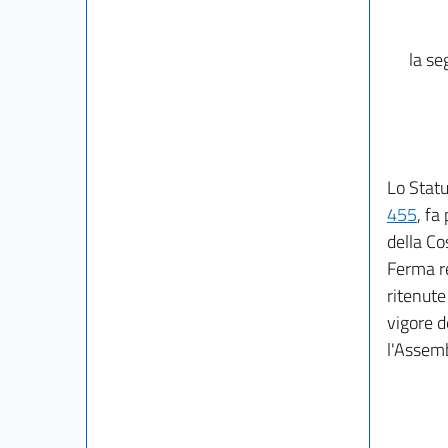
la se
Lo Statu
455
, fa
della Co
Ferma re
ritenute
vigore d
l'Assemb