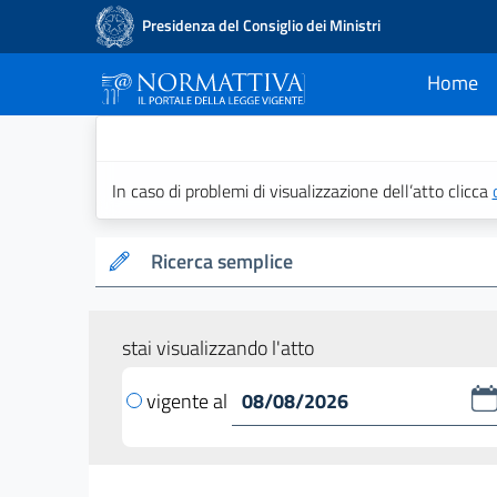
Presidenza del Consiglio dei Ministri
Home
current
Normattiva - Il po
In caso di problemi di visualizzazione dell’atto clicca
Ricerca semplice
stai visualizzando l'atto
vigente al