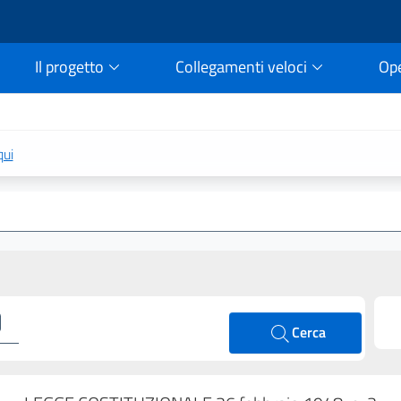
Il progetto
Collegamenti veloci
Op
rtale della legge vigent
qui
Cerca