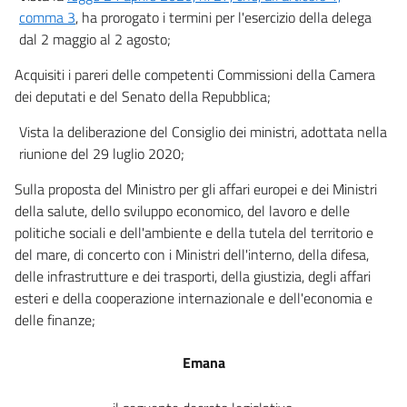
61
comma 3
, ha prorogato i termini per l'esercizio della delega
Titolo VIII
dal 2 maggio al 2 agosto;
PARTICOLARI DISPOSIZIONI PER LE SORGENTI SIGILLATE AD ALTA ATTIVITÀ E
PER LE SORGENTI ORFANE
Acquisiti i pareri delle competenti Commissioni della Camera
Capo I
dei deputati e del Senato della Repubblica;
Controllo delle sorgenti sigillate ad alta attività
62
Vista la deliberazione del Consiglio dei ministri, adottata nella
63
riunione del 29 luglio 2020;
64
Sulla proposta del Ministro per gli affari europei e dei Ministri
65
della salute, dello sviluppo economico, del lavoro e delle
66
politiche sociali e dell'ambiente e della tutela del territorio e
del mare, di concerto con i Ministri dell'interno, della difesa,
67
delle infrastrutture e dei trasporti, della giustizia, degli affari
68
esteri e della cooperazione internazionale e dell'economia e
69
delle finanze;
Capo II
Emana
Controllo delle sorgenti orfane
70