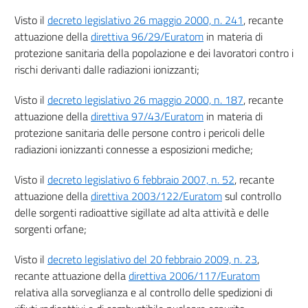
26
Visto il
decreto legislativo 26 maggio 2000, n. 241
, recante
Capo III
attuazione della
direttiva 96/29/Euratom
in materia di
Attività lavorative che comportano l'esposizione alla radiazione cosmica
protezione sanitaria della popolazione e dei lavoratori contro i
27
rischi derivanti dalle radiazioni ionizzanti;
28
Visto il
decreto legislativo 26 maggio 2000, n. 187
, recante
Capo IV
attuazione della
direttiva 97/43/Euratom
in materia di
Radiazioni gamma emesse da materiali da costruzione
protezione sanitaria delle persone contro i pericoli delle
29
radiazioni ionizzanti connesse a esposizioni mediche;
Titolo V
LAVORAZIONI MINERARIE
Visto il
decreto legislativo 6 febbraio 2007, n. 52
, recante
30
attuazione della
direttiva 2003/122/Euratom
sul controllo
31
delle sorgenti radioattive sigillate ad alta attività e delle
sorgenti orfane;
32
33
Visto il
decreto legislativo del 20 febbraio 2009, n. 23
,
34
recante attuazione della
direttiva 2006/117/Euratom
relativa alla sorveglianza e al controllo delle spedizioni di
35