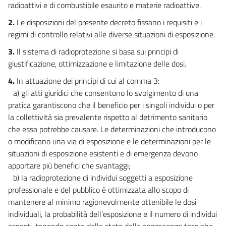
84
radioattivi e di combustibile esaurito e materie radioattive.
85
2.
Le disposizioni del presente decreto fissano i requisiti e i
regimi di controllo relativi alle diverse situazioni di esposizione.
86
87
3.
Il sistema di radioprotezione si basa sui principi di
giustificazione, ottimizzazione e limitazione delle dosi.
88
4.
In attuazione dei principi di cui al comma 3:
89
a) gli atti giuridici che consentono lo svolgimento di una
90
pratica garantiscono che il beneficio per i singoli individui o per
91
la collettività sia prevalente rispetto al detrimento sanitario
che essa potrebbe causare. Le determinazioni che introducono
92
o modificano una via di esposizione e le determinazioni per le
93
situazioni di esposizione esistenti e di emergenza devono
94
apportare più benefici che svantaggi;
95
b) la radioprotezione di individui soggetti a esposizione
professionale e del pubblico è ottimizzata allo scopo di
96
mantenere al minimo ragionevolmente ottenibile le dosi
97
individuali, la probabilità dell'esposizione e il numero di individui
98
esposti, tenendo conto dello stato delle conoscenze tecniche