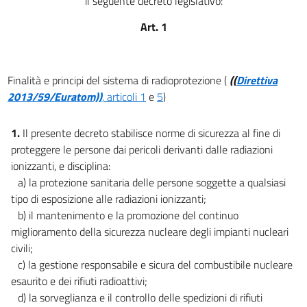
il seguente decreto legislativo:
71
72
Art. 1
73
74
Finalità e principi del sistema di radioprotezione (
((
Direttiva
75
2013/59/Euratom))
, articoli 1
e
5
)
Titolo IX
IMPIANTI
1.
Il presente decreto stabilisce norme di sicurezza al fine di
76
proteggere le persone dai pericoli derivanti dalle radiazioni
77
ionizzanti, e disciplina:
a) la protezione sanitaria delle persone soggette a qualsiasi
78
tipo di esposizione alle radiazioni ionizzanti;
79
b) il mantenimento e la promozione del continuo
80
miglioramento della sicurezza nucleare degli impianti nucleari
81
civili;
c) la gestione responsabile e sicura del combustibile nucleare
82
esaurito e dei rifiuti radioattivi;
83
d) la sorveglianza e il controllo delle spedizioni di rifiuti