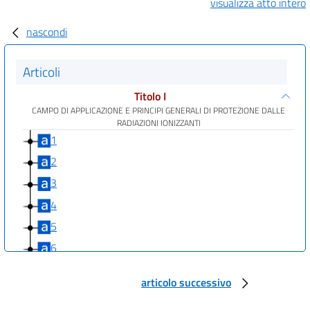
visualizza atto intero
nascondi
Articoli
Titolo I
CAMPO DI APPLICAZIONE E PRINCIPI GENERALI DI PROTEZIONE DALLE
RADIAZIONI IONIZZANTI
1
2
3
4
5
6
Titolo II
articolo successivo
DEFINIZIONI
7