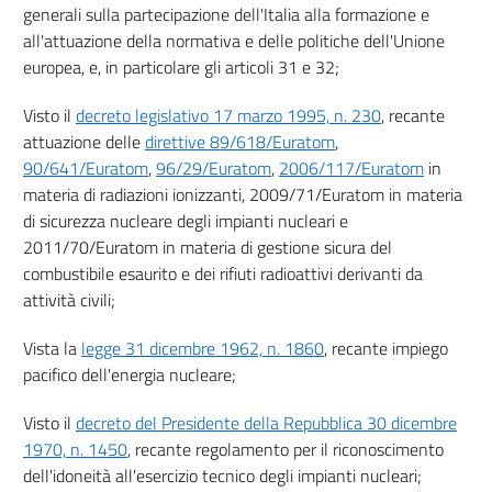
Sezione II
generali sulla partecipazione dell'Italia alla formazione e
Esposizione al radon nei luoghi di lavoro
all'attuazione della normativa e delle politiche dell'Unione
16
europea, e, in particolare gli articoli 31 e 32;
17
Visto il
decreto legislativo 17 marzo 1995, n. 230
, recante
18
attuazione delle
direttive 89/618/Euratom
,
Sezione III
90/641/Euratom
,
96/29/Euratom
,
2006/117/Euratom
in
Protezione dall'esposizione al radon nelle abitazioni
materia di radiazioni ionizzanti, 2009/71/Euratom in materia
19
di sicurezza nucleare degli impianti nucleari e
Capo II
2011/70/Euratom in materia di gestione sicura del
Pratiche che comportano l'impiego di materiali contenenti radionuclidi di
combustibile esaurito e dei rifiuti radioattivi derivanti da
origine naturale
attività civili;
20
21
Vista la
legge 31 dicembre 1962, n. 1860
, recante impiego
pacifico dell'energia nucleare;
22
23
Visto il
decreto del Presidente della Repubblica 30 dicembre
24
1970, n. 1450
, recante regolamento per il riconoscimento
dell'idoneità all'esercizio tecnico degli impianti nucleari;
25