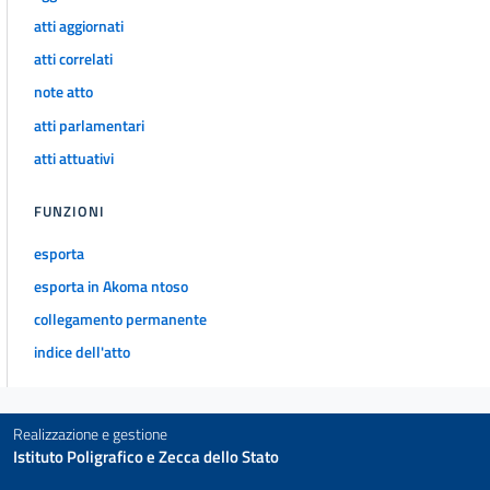
atti aggiornati
110
atti correlati
111
note atto
112
atti parlamentari
113
atti attuativi
114
115
FUNZIONI
116
esporta
117
esporta in Akoma ntoso
118
collegamento permanente
119
indice dell'atto
120
121
Realizzazione e gestione
122
Istituto Poligrafico e Zecca dello Stato
123