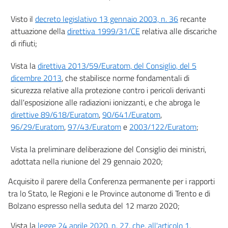
47
Visto il
decreto legislativo 13 gennaio 2003, n. 36
recante
48
attuazione della
direttiva 1999/31/CE
relativa alle discariche
49
di rifiuti;
50
Vista la
direttiva 2013/59/Euratom, del Consiglio, del 5
51
dicembre 2013
, che stabilisce norme fondamentali di
52
sicurezza relative alla protezione contro i pericoli derivanti
53
dall'esposizione alle radiazioni ionizzanti, e che abroga le
direttive 89/618/Euratom
,
90/641/Euratom
,
54
96/29/Euratom
,
97/43/Euratom
e
2003/122/Euratom
;
55
56
Vista la preliminare deliberazione del Consiglio dei ministri,
adottata nella riunione del 29 gennaio 2020;
57
58
Acquisito il parere della Conferenza permanente per i rapporti
tra lo Stato, le Regioni e le Province autonome di Trento e di
59
Bolzano espresso nella seduta del 12 marzo 2020;
60
Vista la
legge 24 aprile 2020, n. 27, che, all'articolo 1,