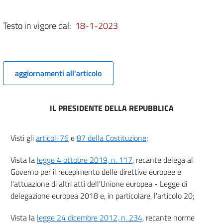
Titolo III
AUTORITÀ COMPETENTI E FUNZIONI DI VIGILANZA
Testo in vigore dal:
18-1-2023
8
8 bis
9
aggiornamenti all'articolo
Titolo IV
SORGENTI NATURALI DI RADIAZIONI IONIZZANTI
Capo I
Esposizione al radon
IL PRESIDENTE DELLA REPUBBLICA
Sezione I
Disposizioni generali
10
Visti gli
articoli 76
e
87 della Costituzione
;
11
Vista la
legge 4 ottobre 2019, n. 117
, recante delega al
12
Governo per il recepimento delle direttive europee e
13
l'attuazione di altri atti dell'Unione europea - Legge di
14
delegazione europea 2018 e, in particolare, l'articolo 20;
15
Vista la
legge 24 dicembre 2012, n. 234
, recante norme