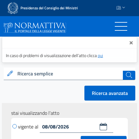
ITA
Presidenza del Consiglio dei Ministri
Normattiva - Il portale del
×
In caso di problemi di visualizzazione dell’atto clicca
qui
Ricerca semplice
cerca
Ricerca avanzata
stai visualizzando l'atto
vigente al