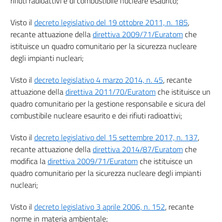
rifiuti radioattivi e di combustibile nucleare esaurito;
Titolo VI
REGIME GIURIDICO PER IMPORTAZIONE, PRODUZIONE, COMMERCIO,
Visto il
decreto legislativo del 19 ottobre 2011, n. 185
,
TRASPORTO E DETENZIONE
recante attuazione della
direttiva 2009/71/Euratom
che
36
istituisce un quadro comunitario per la sicurezza nucleare
37
degli impianti nucleari;
38
Visto il
decreto legislativo 4 marzo 2014, n. 45
, recante
39
attuazione della
direttiva 2011/70/Euratom
che istituisce un
40
quadro comunitario per la gestione responsabile e sicura del
41
combustibile nucleare esaurito e dei rifiuti radioattivi;
42
Visto il
decreto legislativo del 15 settembre 2017, n. 137
,
43
recante attuazione della
direttiva 2014/87/Euratom
che
44
modifica la
direttiva 2009/71/Euratom
che istituisce un
quadro comunitario per la sicurezza nucleare degli impianti
45
nucleari;
Titolo VII
REGIME AUTORIZZATORIO E DISPOSIZIONI PER I RIFIUTI RADIOATTIVI
Visto il
decreto legislativo 3 aprile 2006, n. 152
, recante
46
norme in materia ambientale;