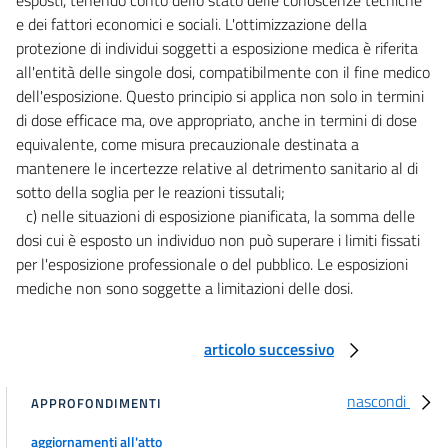
e dei fattori economici e sociali. L'ottimizzazione della
99
protezione di individui soggetti a esposizione medica è riferita
100
all'entità delle singole dosi, compatibilmente con il fine medico
101
dell'esposizione. Questo principio si applica non solo in termini
Titolo X
di dose efficace ma, ove appropriato, anche in termini di dose
SICUREZZA DEGLI IMPIANTI NUCLEARI E DEGLI IMPIANTI DI GESTIONE DEL
equivalente, come misura precauzionale destinata a
COMBUSTIBILE ESAURITO E DEI RIFIUTI RADIOATTIVI
mantenere le incertezze relative al detrimento sanitario al di
102
sotto della soglia per le reazioni tissutali;
103
c) nelle situazioni di esposizione pianificata, la somma delle
dosi cui è esposto un individuo non può superare i limiti fissati
104
per l'esposizione professionale o del pubblico. Le esposizioni
105
mediche non sono soggette a limitazioni delle dosi.
Titolo XI
ESPOSIZIONE DEI LAVORATORI
articolo successivo
106
107
nascondi
APPROFONDIMENTI
108
aggiornamenti all'atto
109