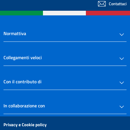
Contattaci
124
125
126
127
Normattiva
128
129
Collegamenti veloci
130
131
132
Con il contributo di
133
134
135
In collaborazione con
136
137
Privacy e Cookie policy