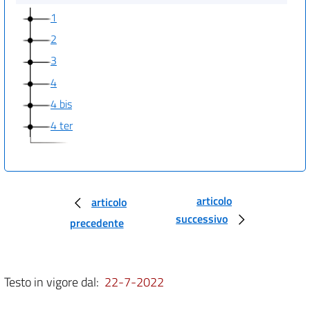
1
2
3
4
4 bis
4 ter
articolo
articolo
successivo
precedente
Testo in vigore dal:
22-7-2022