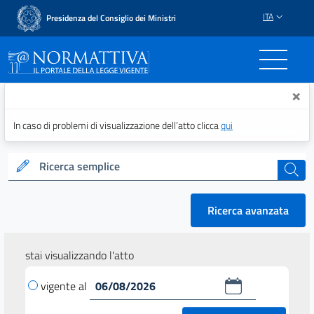
ITA
Presidenza del Consiglio dei Ministri
Normattiva - Il portale del
×
In caso di problemi di visualizzazione dell’atto clicca
qui
Ricerca semplice
cerca
Ricerca avanzata
stai visualizzando l'atto
vigente al