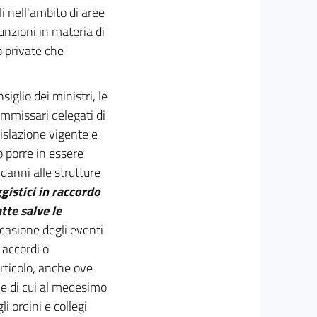
i nell'ambito di aree
funzioni in materia di
o private che
iglio dei ministri, le
ommissari delegati di
gislazione vigente e
o porre in essere
danni alle strutture
ggistici in raccordo
atte salve le
ccasione degli eventi
 accordi o
rticolo, anche ove
ne di cui al medesimo
i ordini e collegi