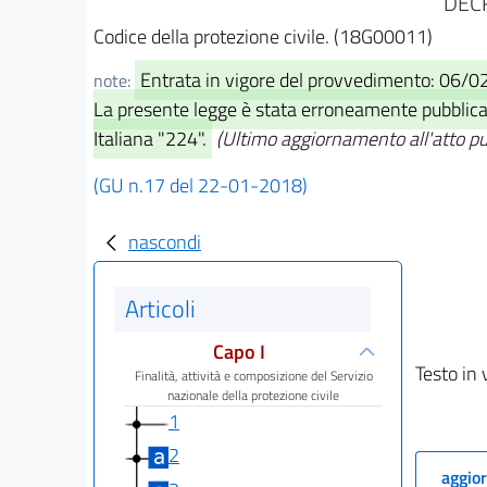
DECR
Codice della protezione civile. (18G00011)
Entrata in vigore del provvedimento: 06/
note:
La presente legge è stata erroneamente pubblicata
Italiana "224".
(Ultimo aggiornamento all'atto p
(GU n.17 del 22-01-2018)
nascondi
Articoli
Capo I
Testo in 
Finalità, attività e composizione del Servizio
nazionale della protezione civile
1
2
aggior