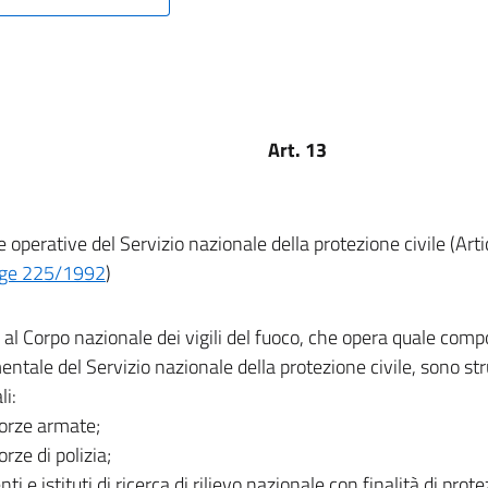
Art. 13
e operative del Servizio nazionale della protezione civile (Art
gge 225/1992
)
 al Corpo nazionale dei vigili del fuoco, che opera quale com
ntale del Servizio nazionale della protezione civile, sono st
li:
Forze armate;
orze di polizia;
 enti e istituti di ricerca di rilievo nazionale con finalità di pro