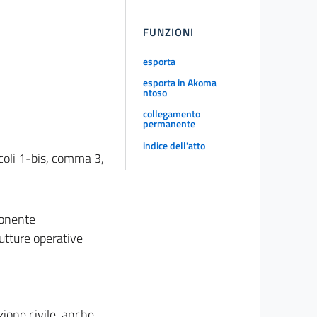
FUNZIONI
esporta
esporta in Akoma
ntoso
collegamento
permanente
indice dell'atto
icoli 1-bis, comma 3,
ponente
rutture operative
tezione civile, anche