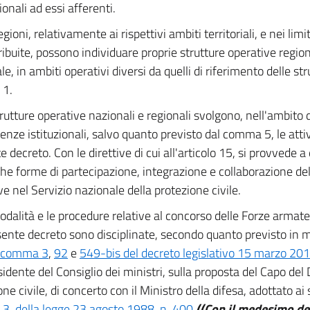
onali ad essi afferenti.
gioni, relativamente ai rispettivi ambiti territoriali, e nei li
tribuite, possono individuare proprie strutture operative region
e, in ambiti operativi diversi da quelli di riferimento delle stru
1.
rutture operative nazionali e regionali svolgono, nell'ambito d
nze istituzionali, salvo quanto previsto dal comma 5, le attiv
 decreto. Con le direttive di cui all'articolo 15, si provvede a 
che forme di partecipazione, integrazione e collaborazione del
ve nel Servizio nazionale della protezione civile.
dalità e le procedure relative al concorso delle Forze armate 
sente decreto sono disciplinate, secondo quanto previsto in 
 comma 3
,
92
e
549-bis del decreto legislativo 15 marzo 201
sidente del Consiglio dei ministri, sulla proposta del Capo del
ne civile, di concerto con il Ministro della difesa, adottato ai 
, della legge 23 agosto 1988, n. 400
.
((Con il medesimo de