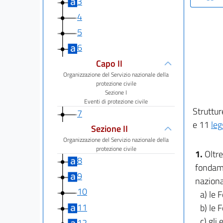
3
4
5
6
Capo II
Organizzazione del Servizio nazionale della
protezione civile
Sezione I
Eventi di protezione civile
Struttur
7
e 11
le
Sezione II
Organizzazione del Servizio nazionale della
protezione civile
1.
Oltre
8
fondame
9
naziona
10
a) le 
11
b) le F
c) gli
12