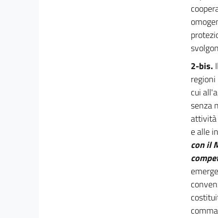
coopera
Capo IV
omogene
Gestione delle emergenze di rilievo nazionale
23
protezi
svolgono
24
25
2-bis.
regioni
26
cui all'
27
senza n
28
attivit
29
e alle 
30
con il 
Capo V
compet
Partecipazione dei cittadini e volontariato
emergen
organizzato di protezione civile
convenz
Sezione I
Cittadinanza attiva e partecipazione
costitu
31
comma 2