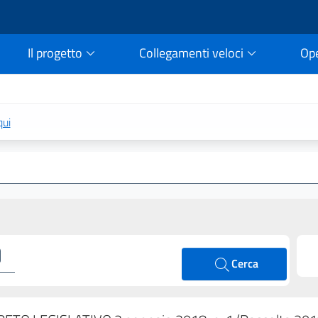
Il progetto
Collegamenti veloci
Op
rtale della legge vigent
qui
Cerca