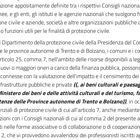
zione appositamente definite tra i rispettivi Consigli nazional
e, e gli enti, gli istituti e le agenzie nazionali che svolgono 
one civile e aziende, società e altre organizzazioni pubbliche 
 funzioni utili per le finalità di protezione civile.
Il Dipartimento della protezione civile della Presidenza del Cons
 e le province autonome di Trento e di Bolzano, i comuni e i c
articolo 25, comma 7, nell'ambito delle risorse disponibili a le
uovi o maggiori oneri a carico della finanza pubblica, posson
à connesse con la valutazione dell'impatto e il censimento dei 
infrastrutture pubbliche e private
((, ai beni culturali e paesa
Ministero dei beni e delle attività culturali e del turismo, f
enze delle Province autonome di Trento e Bolzano))
, in o
ziali di protezione civile di cui all'articolo 7, anche mediante
ioni con i Consigli nazionali di cui al comma 2 del presente a
iti nelle forme associative o di collaborazione o di cooperazio
, che vi provvedono avvalendosi dei professionisti iscritti agl