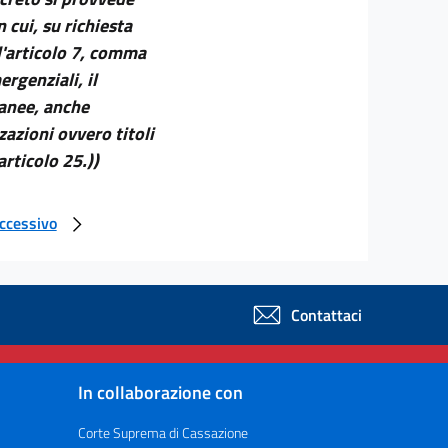
n cui, su richiesta
ll'articolo 7, comma
ergenziali, il
ranee, anche
azioni ovvero titoli
articolo 25.))
uccessivo
Contattaci
In collaborazione con
Corte Suprema di Cassazione