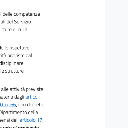
miti delle competenze
ali del Servizio
tture di cui al
elle rispettive
ità previste dal
disciplinare
le strutture
alle attività previste
materia dagli
articoli
0, n. 66
, con decreto
 Dipartimento della
sensi dell'
articolo 17,
creto si provvede