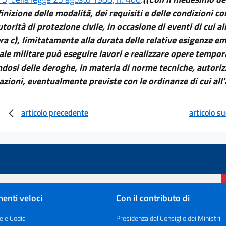
finizione delle modalità, dei requisiti e delle condizioni co
utorità di protezione civile, in occasione di eventi di cui a
era c), limitatamente alla durata delle relative esigenze em
le militare può eseguire lavori e realizzare opere tempo
dosi delle deroghe, in materia di norme tecniche, autorizz
tazioni, eventualmente previste con le ordinanze di cui all'
articolo precedente
articolo s
enti veloci
Con il contributo di
e e Codici
Presidenza del Consiglio dei Ministri