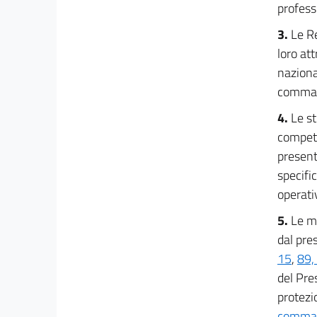
32
professi
Sezione II
3.
Le Re
Disciplina della partecipazione del volontariato
loro at
organizzato alle attività di protezione civile
33
nazional
34
comma 
35
4.
Le st
36
compete
presente
37
specifi
38
operati
39
5.
Le mo
40
dal pre
41
15
,
89,
42
del Pre
Capo VI
protezio
Misure e strumenti organizzativi e finanziari
comma 3