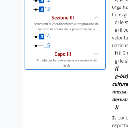
organiz
13
Consigl
Sezione III
d) le 
Strumenti di coordinamento e integrazione del
e) il 
Servizio nazionale della protezione civile
14
volontar
15
naziona
f) il 
Capo III
g) le 
Attività per la previsione e prevenzione dei
rischi
((
16
g-bis)
17
cultura
18
messa i
19
derivan
))
20
21
2.
Conco
rispett
22