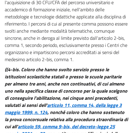
l'acquisizione di 30 CFU/CFA del percorso universitario e
Allegati
accademico di formazione iniziale, nell'ambito delle
Allegato A
metodologie e tecnologie didattiche applicate alla disciplina di
Allegato A
riferimento. I percorsi di cui al presente comma possono essere
svolti anche mediante modalità telematiche, comunque
Allegato B
sincrone, anche in deroga al limite previsto dall'articolo 2-bis,
Allegato B
comma 1, secondo periodo, esclusivamente presso i Centri che
organizzano e impartiscono percorsi accreditati ai sensi del
medesimo articolo 2-bis, comma 1.
((4-bis. Coloro che hanno svolto servizio presso le
istituzioni scolastiche statali o presso le scuole paritarie
per almeno tre anni, anche non continuativi, di cui almeno
uno nella specifica classe di concorso per la quale scelgono
di conseguire l'abilitazione, nei cinque anni precedenti,
valutati ai sensi dell'
articolo 11, comma 14, della legge 3
maggio 1999, n. 124
, nonché coloro che hanno sostenuto
la prova concorsuale relativa alla procedura straordinaria di
cui all'
articolo 59, comma 9-bis, del decreto-legge 25