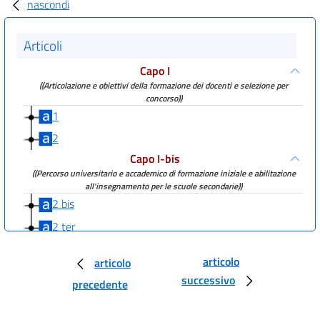
nascondi
Articoli
Capo I
((Articolazione e obiettivi della formazione dei docenti e selezione per
concorso))
1
2
Capo I-bis
((Percorso universitario e accademico di formazione iniziale e abilitazione
all'insegnamento per le scuole secondarie))
2 bis
2 ter
Capo II
articolo
articolo
Accesso ai ruoli a tempo indeterminato e procedure concorsuali
3
successivo
precedente
4