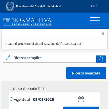
ITA
Presidenza del Consiglio dei Ministri
Normattiva - Il portale del
×
In caso di problemi di visualizzazione dell’atto clicca
qui
Ricerca semplice
cerca
Ricerca avanzata
stai visualizzando l'atto
vigente al