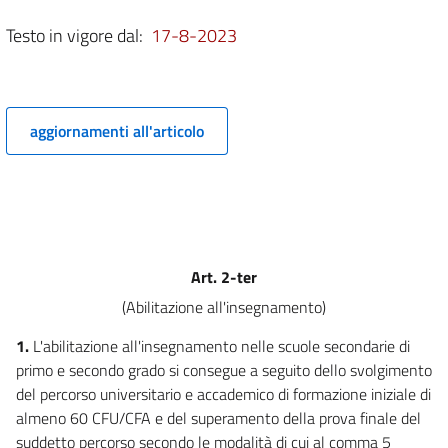
5
Testo in vigore dal:
17-8-2023
6
7
Capo III
((Periodo di prova e immissione in ruolo))
aggiornamenti all'articolo
8
9
10
11
12
Art. 2-ter
13
(Abilitazione all'insegnamento)
14
1.
L'abilitazione all'insegnamento nelle scuole secondarie di
Capo IV
primo e secondo grado si consegue a seguito dello svolgimento
Docenti e insegnanti tecnico-pratici delle scuole paritarie
del percorso universitario e accademico di formazione iniziale di
15
almeno 60 CFU/CFA e del superamento della prova finale del
16
suddetto percorso secondo le modalità di cui al comma 5