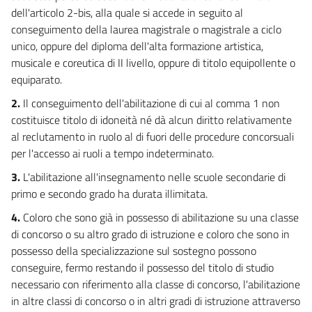
((Capo IV-bis))
dell'articolo 2-bis, alla quale si accede in seguito al
((Scuola di alta formazione dell'istruzione e sistema di formazione continua
conseguimento della laurea magistrale o magistrale a ciclo
incentivata))
unico, oppure del diploma dell'alta formazione artistica,
16 bis
musicale e coreutica di II livello, oppure di titolo equipollente o
16 ter
equiparato.
Capo V
2.
Il conseguimento dell'abilitazione di cui al comma 1 non
Fase transitoria
costituisce titolo di idoneità né dà alcun diritto relativamente
17
al reclutamento in ruolo al di fuori delle procedure concorsuali
18
per l'accesso ai ruoli a tempo indeterminato.
18 bis
3.
L'abilitazione all'insegnamento nelle scuole secondarie di
Capo VI
primo e secondo grado ha durata illimitata.
Norme finali
4.
Coloro che sono già in possesso di abilitazione su una classe
19
di concorso o su altro grado di istruzione e coloro che sono in
20
possesso della specializzazione sul sostegno possono
21
conseguire, fermo restando il possesso del titolo di studio
necessario con riferimento alla classe di concorso, l'abilitazione
22
in altre classi di concorso o in altri gradi di istruzione attraverso