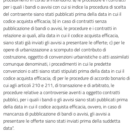
24
per i quali i bandi o avvisi con cui si indice la procedura di scelta
del contraente siano stati pubblicati prima della data in cui il
25
codice acquista efficacia; b) in caso di contratti senza
26
pubblicazione di bandi o avvisi, le procedure e i contratti in
27
relazione ai quali, alla data in cui il codice acquista efficacia,
siano stati già inviati gli avvisi a presentare le offerte; c) per le
TITOLO IV
MODALITÀ DI AFFIDAMENTO - PRINCIPI COMUNI
opere di urbanizzazione a scomputo del contributo di
28
costruzione, oggetto di convenzioni urbanistiche o atti assimilati
comunque denominati, i procedimenti in cui le predette
29
convenzioni o atti siano stati stipulati prima della data in cui il
30
codice acquista efficacia; d) per le procedure di accordo bonario di
31
cui agli articoli 210 e 211, di transazione e di arbitrato, le
procedure relative a controversie aventi a oggetto contratti
32
pubblici, per i quali i bandi o gli avvisi siano stati pubblicati prima
33
della data in cui il codice acquista efficacia, ovvero, in caso di
34
mancanza di pubblicazione di bandi o avvisi, gli avvisi a
PARTE II
presentare le offerte siano stati inviati prima della suddetta
CONTRATTI DI APPALTO PER LAVORI SERVIZI E FORNITURE
data".
TITOLO I