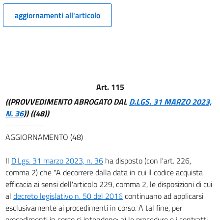
12
aggiornamenti all'articolo
13
14
15
16
17
Art. 115
17 bis
((PROVVEDIMENTO ABROGATO DAL
D.LGS. 31 MARZO 2023,
N. 36
))
((48))
18
-----------
19
AGGIORNAMENTO (48)
20
Il
D.Lgs. 31 marzo 2023, n. 36
ha disposto (con l'art. 226,
TITOLO III
comma 2) che "A decorrere dalla data in cui il codice acquista
PIANIFICAZIONE PROGRAMMAZIONE E PROGETTAZIONE
21
efficacia ai sensi dell'articolo 229, comma 2, le disposizioni di cui
al
decreto legislativo n. 50 del 2016
continuano ad applicarsi
22
esclusivamente ai procedimenti in corso. A tal fine, per
23
procedimenti in corso si intendono: a) le procedure e i contratti