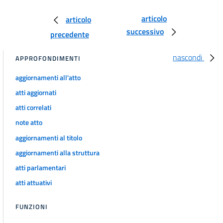
RILEVANZA COMUNITARIA E CONTRATTI SOTTO SOGLIA
articolo
35
articolo
successivo
36
precedente
TITOLO II
nascondi
APPROFONDIMENTI
QUALIFICAZIONE DELLE STAZIONI APPALTANTI
37
aggiornamenti all'atto
38
atti aggiornati
39
atti correlati
40
note atto
41
aggiornamenti al titolo
42
aggiornamenti alla struttura
43
atti parlamentari
TITOLO III
atti attuativi
PROCEDURA DI AFFIDAMENTO
CAPO I
FUNZIONI
MODALITÀ COMUNI ALLE PROCEDURE DI AFFIDAMENTO
SEZIONE I