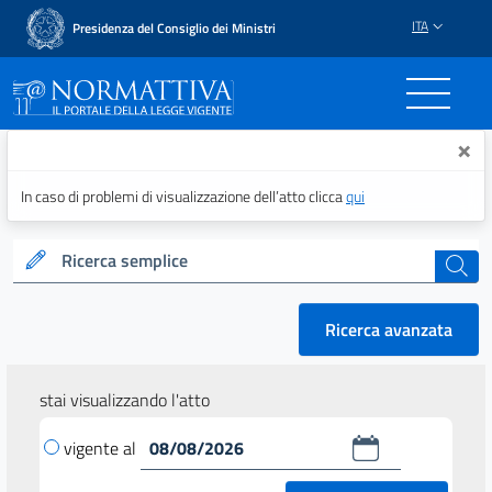
ITA
Presidenza del Consiglio dei Ministri
Normattiva - Il portale del
×
In caso di problemi di visualizzazione dell’atto clicca
qui
Ricerca semplice
cerca
Ricerca avanzata
stai visualizzando l'atto
vigente al