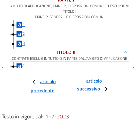
AMBITO DI APPLICAZIONE, PRINCIPI, DISPOSIZIONI COMUNI ED ESCLUSIONI
TITOLO I
PRINCIPI GENERALI E DISPOSIZIONI COMUNI
1
2
3
TITOLO II
CONTRATTI ESCLUSI IN TUTTO O IN PARTE DALL'AMBITO DI APPLICAZIONE
4
5
articolo
articolo
6
successivo
precedente
7
8
9
Testo in vigore dal:
1-7-2023
10
11