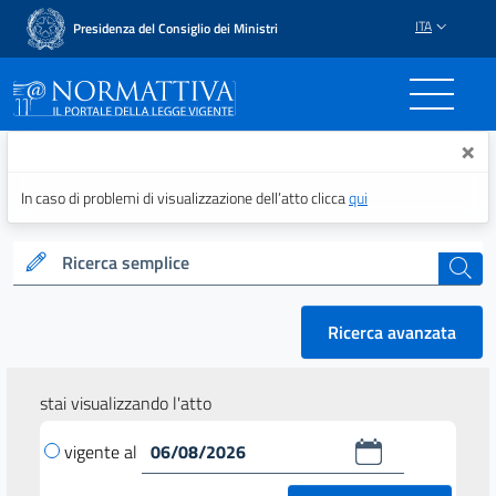
ITA
Presidenza del Consiglio dei Ministri
Normattiva - Il portale del
×
In caso di problemi di visualizzazione dell’atto clicca
qui
Ricerca semplice
cerca
Ricerca avanzata
stai visualizzando l'atto
vigente al