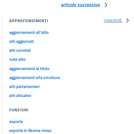
articolo successivo
RILEVANZA COMUNITARIA E CONTRATTI SOTTO SOGLIA
35
nascondi
36
APPROFONDIMENTI
TITOLO II
aggiornamenti all'atto
QUALIFICAZIONE DELLE STAZIONI APPALTANTI
atti aggiornati
37
atti correlati
38
note atto
39
aggiornamenti al titolo
40
aggiornamenti alla struttura
41
atti parlamentari
42
atti attuativi
43
TITOLO III
FUNZIONI
PROCEDURA DI AFFIDAMENTO
CAPO I
esporta
MODALITÀ COMUNI ALLE PROCEDURE DI AFFIDAMENTO
SEZIONE I
esporta in Akoma ntoso