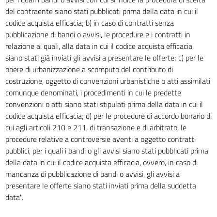
24
del contraente siano stati pubblicati prima della data in cui il
codice acquista efficacia; b) in caso di contratti senza
25
pubblicazione di bandi o avvisi, le procedure e i contratti in
26
relazione ai quali, alla data in cui il codice acquista efficacia,
27
siano stati già inviati gli avvisi a presentare le offerte; c) per le
opere di urbanizzazione a scomputo del contributo di
TITOLO IV
MODALITÀ DI AFFIDAMENTO - PRINCIPI COMUNI
costruzione, oggetto di convenzioni urbanistiche o atti assimilati
28
comunque denominati, i procedimenti in cui le predette
convenzioni o atti siano stati stipulati prima della data in cui il
29
codice acquista efficacia; d) per le procedure di accordo bonario di
30
cui agli articoli 210 e 211, di transazione e di arbitrato, le
31
procedure relative a controversie aventi a oggetto contratti
pubblici, per i quali i bandi o gli avvisi siano stati pubblicati prima
32
della data in cui il codice acquista efficacia, ovvero, in caso di
33
mancanza di pubblicazione di bandi o avvisi, gli avvisi a
34
presentare le offerte siano stati inviati prima della suddetta
PARTE II
data".
CONTRATTI DI APPALTO PER LAVORI SERVIZI E FORNITURE
TITOLO I