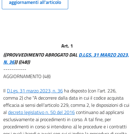
aggiornamenti all'articolo
12
13
14
15
16
Art. 1
17
((PROVVEDIMENTO ABROGATO DAL
D.LGS. 31 MARZO 2023,
17 bis
N. 36
))
((48))
-----------
18
AGGIORNAMENTO (48)
19
20
Il
D.Lgs. 31 marzo 2023, n. 36
ha disposto (con l'art. 226,
comma 2) che "A decorrere dalla data in cui il codice acquista
TITOLO III
efficacia ai sensi dell'articolo 229, comma 2, le disposizioni di cui
PIANIFICAZIONE PROGRAMMAZIONE E PROGETTAZIONE
21
al
decreto legislativo n. 50 del 2016
continuano ad applicarsi
esclusivamente ai procedimenti in corso. A tal fine, per
22
procedimenti in corso si intendono: a) le procedure e i contratti
23
per i quali i bandi o avvisi con cui si indice la procedura di scelta