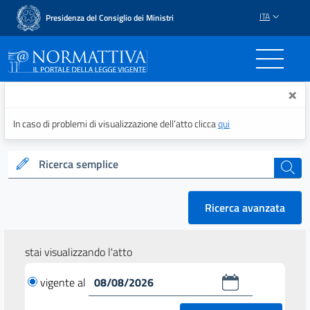
ITA
Presidenza del Consiglio dei Ministri
Normattiva - Il portale del
×
In caso di problemi di visualizzazione dell’atto clicca
qui
Ricerca semplice
cerca
Ricerca avanzata
stai visualizzando l'atto
vigente al