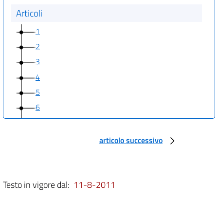
Articoli
1
2
3
4
5
6
7
8
articolo successivo
9
Testo in vigore dal:
11-8-2011