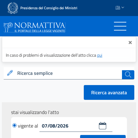
ITA
Presidenza del Consiglio dei Ministri
Normattiva - Il portale del
×
In caso di problemi di visualizzazione dell’atto clicca
qui
Ricerca semplice
cerca
Ricerca avanzata
stai visualizzando l'atto
vigente al